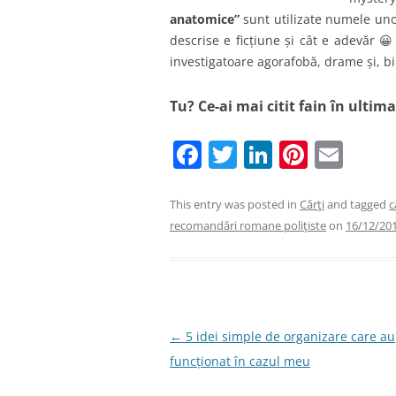
anatomice”
sunt utilizate numele unor
descrise e ficțiune și cât e adevăr 😀
investigatoare agorafobă, drame și, bin
Tu? Ce-ai mai citit fain în ultim
F
T
Li
Pi
E
a
w
n
nt
m
c
itt
k
er
ai
This entry was posted in
Cărţi
and tagged
c
recomandări romane poliţiste
on
16/12/20
e
er
e
e
l
b
dI
st
o
n
o
Post
←
5 idei simple de organizare care au
k
navigation
funcționat în cazul meu