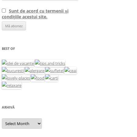
Sunt de acord cu termenii și
condițiile acestui site.
BEST OF
ARHIVĂ
Arhivă