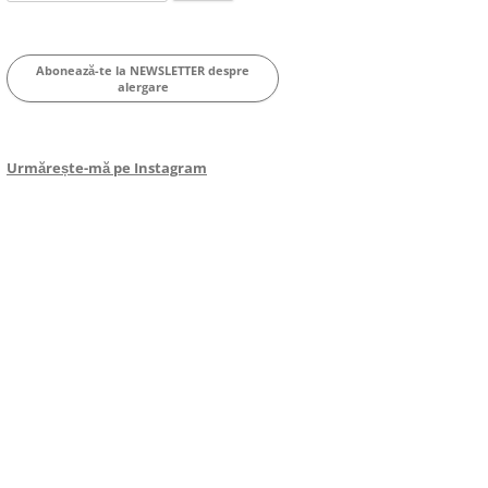
for:
Abonează-te la NEWSLETTER despre
alergare
Urmărește-mă pe Instagram