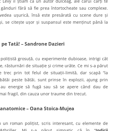
 Levy îl știam ca un autor dulceag, ale cărui cărți te
gânduri fără să fie prea întortocheate sau complexe.
evedea ușurică, însă este presărată cu scene dure și
și, se citește ușor și suspansul este menținut până la
l pe Tată! – Sandrone Dazieri
 polițistă grosuță, cu experimente dubioase, intrigi cât
, răsturnări de situație și crime urâte. Ce mi s-a părut
trec prin tot felul de situații-limită, dar scapă “la
bătăi peste bătăi, sunt prinse în explozii, ajung prin
t au energie să fugă sau să se apere când dau de
mai fragil, din cauza unor traume din trecut.
i anatomice – Oana Stoica-Mujea
 un roman polițist, scris interesant, cu elemente de
y&thriller. Mi s-a părut simpatic că în “
Indicii