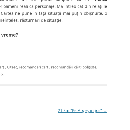
 oameni reali ca personaje. Mă întreb cât din relațiile
 Cartea ne pune în față situații mai puțin obișnuite, o
eînțeles, răsturnări de situație.
a vreme?
ărţi
,
Citesc
,
recomandări cărţi
,
recomandări cărţi poliţiste
,
16
.
21 km “Pe Argeș în jos”
→