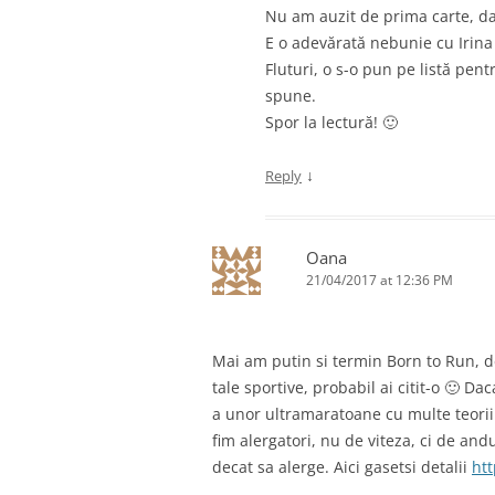
Nu am auzit de prima carte, da
E o adevărată nebunie cu Irina 
Fluturi, o s-o pun pe listă pen
spune.
Spor la lectură! 🙂
↓
Reply
Oana
21/04/2017 at 12:36 PM
Mai am putin si termin Born to Run, d
tale sportive, probabil ai citit-o 🙂 D
a unor ultramaratoane cu multe teorii
fim alergatori, nu de viteza, ci de an
decat sa alerge. Aici gasetsi detalii
ht