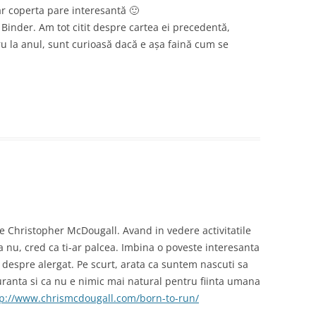
r coperta pare interesantă 🙂
Binder. Am tot citit despre cartea ei precedentă,
tru la anul, sunt curioasă dacă e așa faină cum se
e Christopher McDougall. Avand in vedere activitatile
aca nu, cred ca ti-ar palcea. Imbina o poveste interesanta
 despre alergat. Pe scurt, arata ca suntem nascuti sa
duranta si ca nu e nimic mai natural pentru fiinta umana
tp://www.chrismcdougall.com/born-to-run/