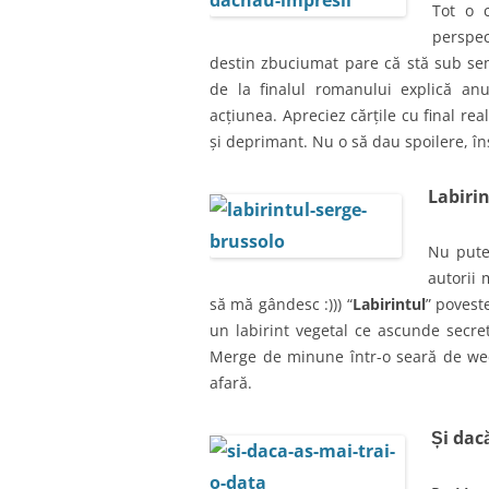
Tot o 
perspec
destin zbuciumat pare că stă sub semn
de la finalul romanului explică an
acțiunea. Apreciez cărțile cu final rea
și deprimant. Nu o să dau spoilere, 
Labirin
Nu pute
autorii 
să mă gândesc :))) “
Labirintul
” povest
un labirint vegetal ce ascunde secret
Merge de minune într-o seară de wee
afară.
Și dac