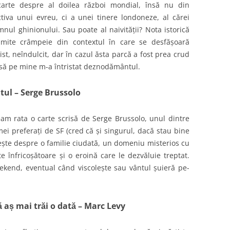
carte despre al doilea război mondial, însă nu din
tiva unui evreu, ci a unei tinere londoneze, al cărei
ul ghinionului. Sau poate al naivității? Nota istorică
umite crâmpeie din contextul în care se desfășoară
list, neîndulcit, dar în cazul ăsta parcă a fost prea crud
însă pe mine m-a întristat deznodământul.
tul – Serge Brussolo
am rata o carte scrisă de Serge Brussolo, unul dintre
mei preferați de SF (cred că și singurul, dacă stau bine
ește despre o familie ciudată, un domeniu misterios cu
e înfricoșătoare și o eroină care le dezvăluie treptat.
kend, eventual când viscolește sau vântul șuieră pe-
ă aș mai trăi o dată – Marc Levy