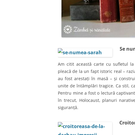
Se nu
Am citit această carte cu sufletul 
pleacă de la un fapt istoric real – raz
au fost arestați în masă – și constru
unite de întâmplări tragice. Ca stil,
Pentru mine a fost o lectură captivantă
în trecut, Holocaust, planuri narativ
siguranță.
Croito