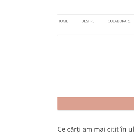
Skip
to
content
blog despre starea de bine :)
Zâmbet şi sănătate
HOME
DESPRE
COLABORARE
Ce cărți am mai citit în 