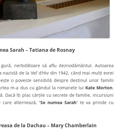
mea Sarah – Tatiana de Rosnay
la gură, nerbdătoare să aflu deznodământul. Autoarea
ia nazistă de la Vel’ d’Hiv din 1942, când mai mulți evrei
iește o poveste sensibilă despre destinul unor familii
 cartea m-a dus cu gândul la romanele lui
Kate Morton
.
. Dacă îți plac cărțile cu secrete de familie, incursiuni
e care alternează, “
Se numea Sarah
” te va prinde cu
reasa de la Dachau – Mary Chamberlain