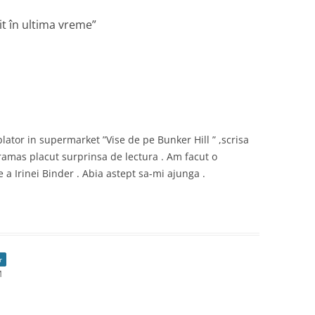
it în ultima vreme
”
plator in supermarket ”Vise de pe Bunker Hill ” ,scrisa
amas placut surprinsa de lectura . Am facut o
 a Irinei Binder . Abia astept sa-mi ajunga .
r
M