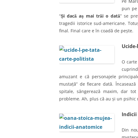
Pe Marc
pun pe 
“
Și dacă aș mai trăi o dată
” se pr
tragedii istorice sud-americane. Totu
final. Final care e în coadă de pește.
Ucide-
O carte
cuprinde
amuzant e că personajele principale 
mustață” de fiecare dată. Încasează 
spitale, sângerează maxim, dar to
probleme. Ah, plus că au și un psihic 
Indici
Din nou
myster