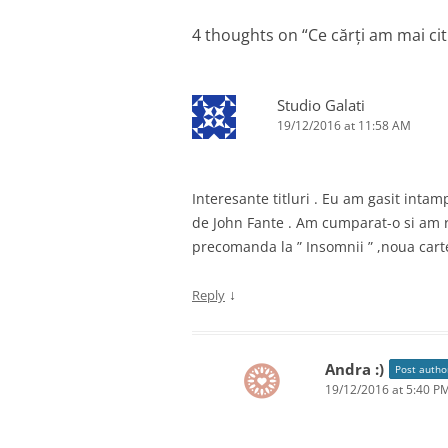
4 thoughts on “
Ce cărți am mai cit
Studio Galati
19/12/2016 at 11:58 AM
Interesante titluri . Eu am gasit intam
de John Fante . Am cumparat-o si am r
precomanda la ” Insomnii ” ,noua carte
↓
Reply
Andra :)
Post autho
19/12/2016 at 5:40 P