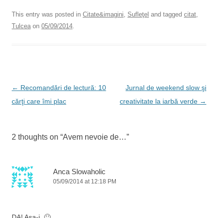
a
wi
n
nt
m
c
tt
k
er
ail
This entry was posted in
Citate&imagini
,
Sufleţel
and tagged
citat
,
Tulcea
on
05/09/2014
.
e
er
e
e
b
dI
st
o
n
o
Post
←
Recomandări de lectură: 10
Jurnal de weekend slow şi
k
navigation
cărţi care îmi plac
creativitate la iarbă verde
→
2 thoughts on “
Avem nevoie de…
”
Anca Slowaholic
05/09/2014 at 12:18 PM
DA! Așa-i. 🙂