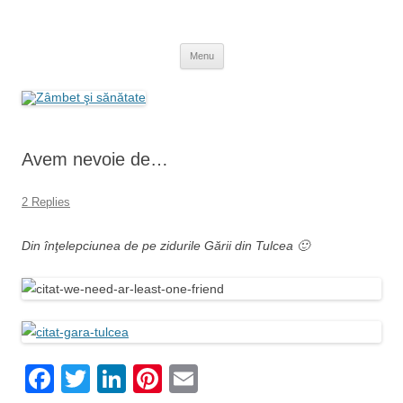
Skip
to
Zâmbet şi sănătate
content
blog despre starea de bine :)
Menu
Avem nevoie de…
2 Replies
Din înţelepciunea de pe zidurile Gării din Tulcea 🙂
F
T
Li
Pi
E