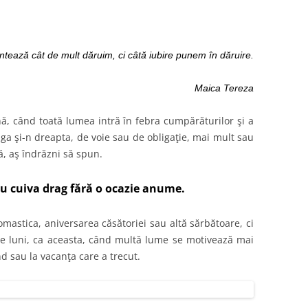
ntează cât de mult dăruim, ci câtă iubire punem în dăruire.
Maica Tereza
nă, când toată lumea intră în febra cumpărăturilor şi a
ânga şi-n dreapta, de voie sau de obligaţie, mai mult sau
ă, aş îndrăzni să spun.
ou cuiva drag fără o ocazie anume.
nomastica, aniversarea căsătoriei sau altă sărbătoare, ci
i de luni, ca aceasta, când multă lume se motivează mai
d sau la vacanţa care a trecut.