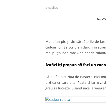
2 Replies
Nu co
Mai e un pic şi vin sărbătorile de iar
cadourilor. Se vor oferi daruri în str
mai puţin inspirate – pe bandă rulant
Astăzi îţi propun să faci un cad
Să nu fie nici ziua de naştere, nici o
o zi ca oricare alta. Poate chiar o z
greu să lucreze, visând încă la weeken