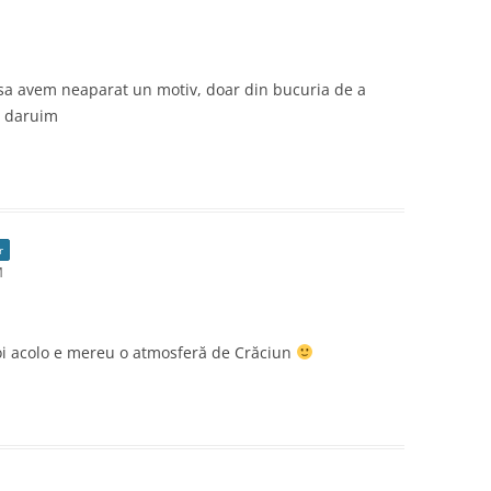
 sa avem neaparat un motiv, doar din bucuria de a
ii daruim
r
M
oi acolo e mereu o atmosferă de Crăciun