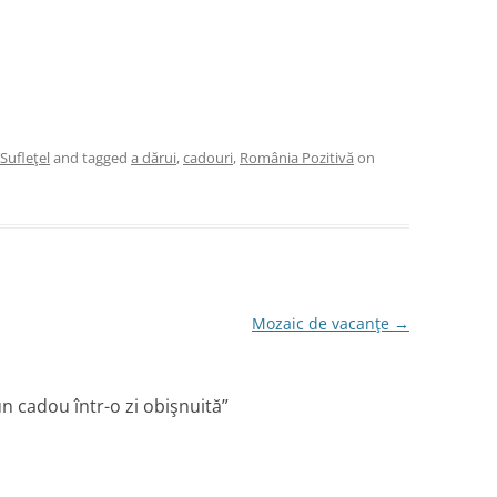
Sufleţel
and tagged
a dărui
,
cadouri
,
România Pozitivă
on
Mozaic de vacanţe
→
n cadou într-o zi obişnuită
”