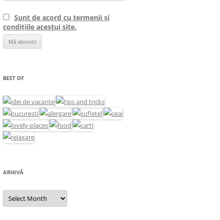
Sunt de acord cu termenii și
condițiile acestui site.
BEST OF
ARHIVĂ
Arhivă