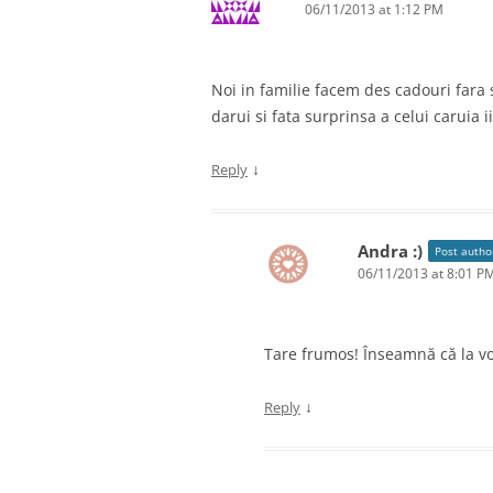
06/11/2013 at 1:12 PM
Noi in familie facem des cadouri fara
darui si fata surprinsa a celui caruia 
↓
Reply
Andra :)
Post autho
06/11/2013 at 8:01 P
Tare frumos! Înseamnă că la v
↓
Reply