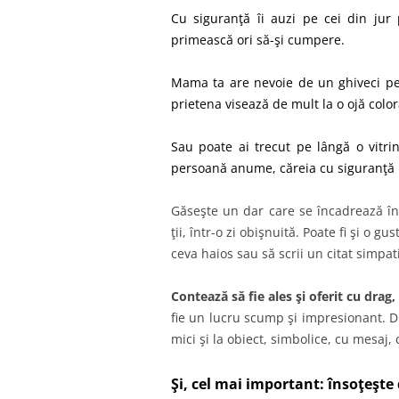
Cu siguranţă îi auzi pe cei din ju
primească ori să-şi cumpere.
Mama ta are nevoie de un ghiveci pent
prietena visează de mult la o ojă color
Sau poate ai trecut pe lângă o vitri
persoană anume, căreia cu siguranţă i 
Găseşte un dar care se încadrează în p
ţii, într-o zi obişnuită. Poate fi şi o
ceva haios sau să scrii un citat simpat
Contează să fie ales şi oferit cu drag
fie un lucru scump şi impresionant. Di
mici şi la obiect, simbolice, cu mesaj, 
Şi, cel mai important: însoţeşt