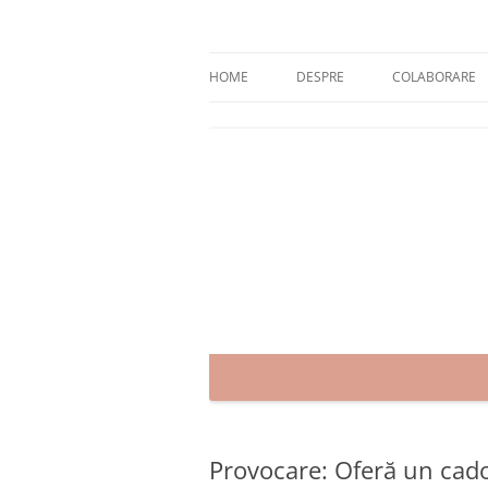
Skip
to
content
blog despre starea de bine :)
Zâmbet şi sănătate
HOME
DESPRE
COLABORARE
Provocare: Oferă un cado