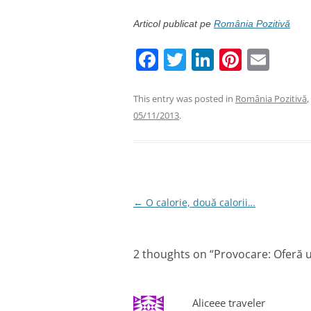
Articol publicat pe
România Pozitivă
F
T
Li
Pi
E
a
w
n
nt
m
c
itt
k
er
ai
This entry was posted in
România Pozitivă
,
05/11/2013
.
e
er
e
e
l
b
dI
st
o
n
o
Post
←
O calorie, două calorii…
k
navigation
2 thoughts on “
Provocare: Oferă u
Aliceee traveler