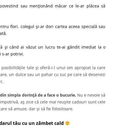
r povestind sau menţionând măcar ce le-ar plăcea să
ru flori, colegul şi-ar dori cartea aceea specială sau
ată.
nă şi când ai văzut un lucru te-ai gândit imediat la o
s-ar potrivi.
osibilităţile tale şi oferă-i-l unui om apropiat la care
 gustare, un dulce sau un pahar cu suc pe care să desenezi
ic.
, din simpla dorinţă de a face o bucurie.
Nu e nevoie să
mpotrivă, aş zice că cele mai reuşite cadouri sunt cele
care să amuze, dar şi să fie folositoare.
e darul tău cu un zâmbet cald