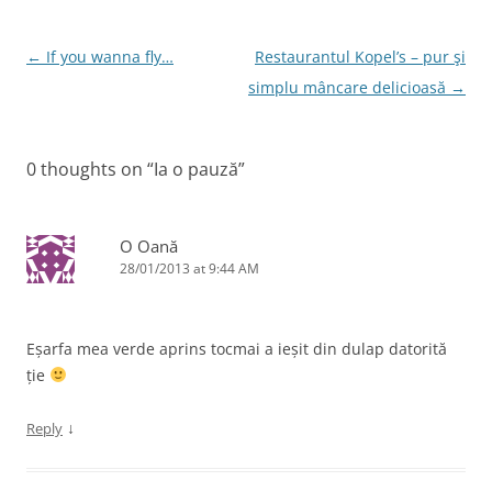
o
n
o
Post
←
If you wanna fly…
Restaurantul Kopel’s – pur şi
k
navigation
simplu mâncare delicioasă
→
0 thoughts on “
Ia o pauză
”
O Oană
28/01/2013 at 9:44 AM
Eșarfa mea verde aprins tocmai a ieșit din dulap datorită
ție
↓
Reply