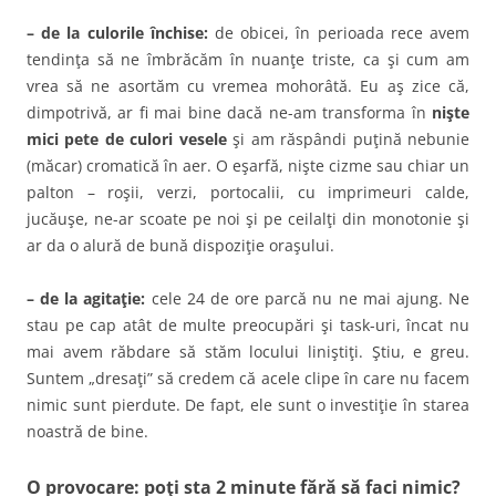
– de la culorile închise:
de obicei, în perioada rece avem
tendinţa să ne îmbrăcăm în nuanţe triste, ca şi cum am
vrea să ne asortăm cu vremea mohorâtă. Eu aş zice că,
dimpotrivă, ar fi mai bine dacă ne-am transforma în
nişte
mici pete de culori vesele
şi am răspândi puţină nebunie
(măcar) cromatică în aer. O eşarfă, nişte cizme sau chiar un
palton – roşii, verzi, portocalii, cu imprimeuri calde,
jucăuşe, ne-ar scoate pe noi şi pe ceilalţi din monotonie şi
ar da o alură de bună dispoziţie oraşului.
– de la agitaţie:
cele 24 de ore parcă nu ne mai ajung. Ne
stau pe cap atât de multe preocupări şi task-uri, încat nu
mai avem răbdare să stăm locului liniştiţi. Ştiu, e greu.
Suntem „dresaţi” să credem că acele clipe în care nu facem
nimic sunt pierdute. De fapt, ele sunt o investiţie în starea
noastră de bine.
O provocare: poţi sta 2 minute fără să faci nimic?