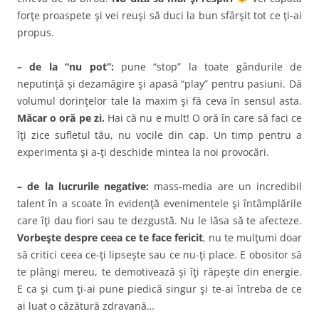
forţe proaspete şi vei reuşi să duci la bun sfârşit tot ce ţi-ai
propus.
– de la “nu pot”:
pune “stop” la toate gândurile de
neputinţă şi dezamăgire şi apasă “play” pentru pasiuni. Dă
volumul dorinţelor tale la maxim şi fă ceva în sensul asta.
Măcar o oră pe zi.
Hai că nu e mult! O oră în care să faci ce
îţi zice sufletul tău, nu vocile din cap. Un timp pentru a
experimenta şi a-ţi deschide mintea la noi provocări.
– de la lucrurile negative:
mass-media are un incredibil
talent în a scoate în evidenţă evenimentele şi întâmplările
care îţi dau fiori sau te dezgustă. Nu le lăsa să te afecteze.
Vorbeşte despre ceea ce te face fericit
, nu te mulţumi doar
să critici ceea ce-ţi lipseşte sau ce nu-ţi place. E obositor să
te plângi mereu, te demotivează şi îţi răpeşte din energie.
E ca şi cum ţi-ai pune piedică singur şi te-ai întreba de ce
ai luat o căzătură zdravană…