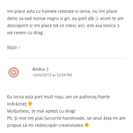
imi place asta cu hainele colorate si iarna. nu imi place
deloc sa vad numai negru si gri. eu port alb :). acum te am
descoperit si imi place tot ce citesc aici. esti asa tonica :).
voi reveni cu drag.
↓
Reply
Andra :)
10/02/2013 at 12:54 PM
Eu iarna asta port mult roşu, am un paltonaş foarte
îndrăzneţ
Mulţumesc, te mai aştept cu drag!
PS: Şi mie îmi plac lucrurile handmade, iar anul ăsta mi-am
propus să-mi redescopăr creativitatea