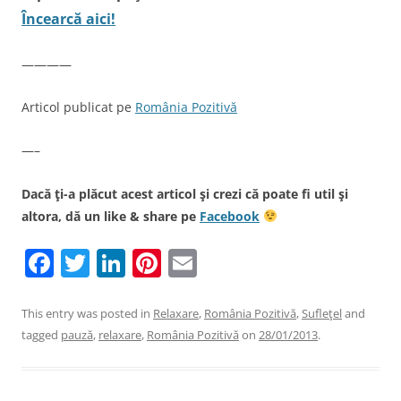
Încearcă aici!
————
Articol publicat pe
România Pozitivă
—–
Dacă ţi-a plăcut acest articol şi crezi că poate fi util şi
altora, dă un like & share pe
Facebook
F
T
Li
Pi
E
a
w
n
nt
m
c
itt
k
er
ai
This entry was posted in
Relaxare
,
România Pozitivă
,
Sufleţel
and
tagged
pauză
,
relaxare
,
România Pozitivă
on
28/01/2013
.
e
er
e
e
l
b
dI
st