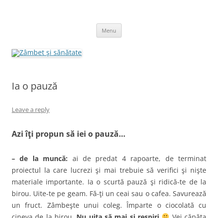
Skip
to
Zâmbet şi sănătate
content
blog despre starea de bine :)
Menu
Ia o pauză
Leave a reply
A
zi îţi propun să iei o pauză…
– de la muncă:
ai de predat 4 rapoarte, de terminat
proiectul la care lucrezi şi mai trebuie să verifici şi nişte
materiale importante. Ia o scurtă pauză şi ridică-te de la
birou. Uite-te pe geam. Fă-ţi un ceai sau o cafea. Savurează
un fruct. Zâmbeşte unui coleg. Împarte o ciocolată cu
cineva de la birou.
Nu uita să mai şi respiri
Vei căpăta