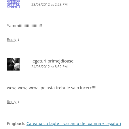
23/08/2012 at 2:28 PM
Yammiiiiiiiiiiiiiiiiii!!
↓
Reply
legaturi primejdioase
24/08/2012 at 8:52 PM
wow, wow, wow…pe asta trebuie sa o incerc!!!!
↓
Reply
Pingback:
Cafeaua cu lapte – varianta de toamna « Legaturi