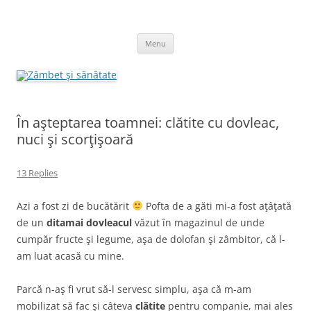
Skip
to
Zâmbet şi sănătate
content
blog despre starea de bine :)
Menu
În aşteptarea toamnei: clătite cu dovleac,
nuci şi scorţişoară
13 Replies
Azi a fost zi de bucătărit
Pofta de a găti mi-a fost aţâţată
de un
ditamai dovleacul
văzut în magazinul de unde
cumpăr fructe şi legume, aşa de dolofan şi zâmbitor, că l-
am luat acasă cu mine.
Parcă n-aş fi vrut să-l servesc simplu, aşa că m-am
mobilizat să fac şi câteva
clătite
pentru companie, mai ales