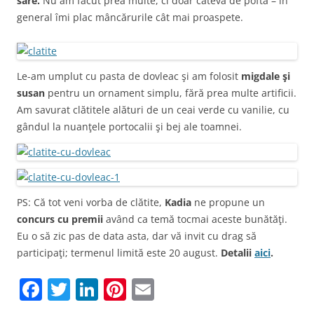
sare.
Nu am făcut prea multe, ci doar câteva de poftă – în
general îmi plac mâncărurile cât mai proaspete.
Le-am umplut cu pasta de dovleac şi am folosit
migdale şi
susan
pentru un ornament simplu, fără prea multe artificii.
Am savurat clătitele alături de un ceai verde cu vanilie, cu
gândul la nuanţele portocalii şi bej ale toamnei.
PS: Că tot veni vorba de clătite,
Kadia
ne propune un
concurs cu premii
având ca temă tocmai aceste bunătăţi.
Eu o să zic pas de data asta, dar vă invit cu drag să
participaţi; termenul limită este 20 august.
Detalii
aici
.
F
T
Li
Pi
E
a
w
n
nt
m