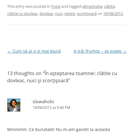
c
itt
k
er
ai
This entry was posted in
Food
and tagged
alimentaţie
,
clătite
,
clătite cu dovleac
,
dovleac
,
nuci
,
reţete
,
scorţişoară
on
18/08/2012
.
e
er
e
e
l
b
dI
st
o
n
o
Post
←
Cum să ai o zi mai bună
A trăi frumos – se poate
→
k
navigation
13 thoughts on “
În aşteptarea toamnei: clătite cu
dovleac, nuci şi scorţişoară
”
slowaholic
18/08/2012 at 9:40 PM
Mmmmm. Ce bunatate! Nu m-am gandit la aceasta