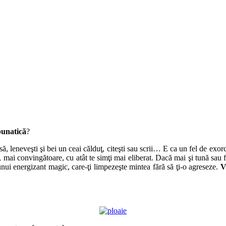
bunatică
?
să, leneveşti şi bei un ceai călduţ, citeşti sau scrii… E ca un fel de exorc
, mai convingătoare, cu atât te simţi mai eliberat. Dacă mai şi tună sau f
nui energizant magic, care-ţi limpezeşte mintea fără să ţi-o agreseze.
V