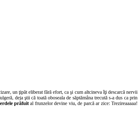
izare, un ţipăt eliberat fără efort, ca şi cum altcineva îţi descarcă nervii
ulgeră, deja ştii că toată oboseala de săptămâna trecută s-a dus ca prin
erdele prăfuit
al frunzelor devine viu, de parcă ar zice: Trezireaaaaa!