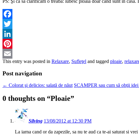
PS: Şi ca să clarificăm o treabă: iubesc ploaia doar când sunt în casă. Î
Facebook
Twitter
LinkedIn
Pinterest
This entry was posted in
Relaxare
,
Sufleţel
and tagged
ploaie
,
relaxar
Email
Post navigation
←
Colorat şi delicios: salată de năut
SCAMPER sau cum să obţii idei
0 thoughts on “
Ploaie
”
Silving
13/08/2012 at 12:30 PM
La iarna cand or da zapezile, sa nu te aud ca te-ai saturat si vre