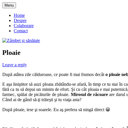
Skip
Menu
to
blog despre starea de bine :)
Zâmbet şi sănătate
content
Home
Despre
Colaborare
Contact
Ploaie
Leave a reply
După atâtea zile călduroase, ce poate fi mai frumos decât
o ploaie ne
E aşa liniştitor să auzi ploaia zbătându-se afară, în timp ce tu stai în ca
fără ca tu să depui un minim de efort. Şi cu cât ploaia e mai puternică
farmec, spălat de picăturile de ploaie.
Mirosul de răcoare
are darul u
Când ai de gând să-ţi trăieşti şi tu viaţa asta?
După ploaie, iese şi soarele. Eu aş prefera să ningă direct 😀