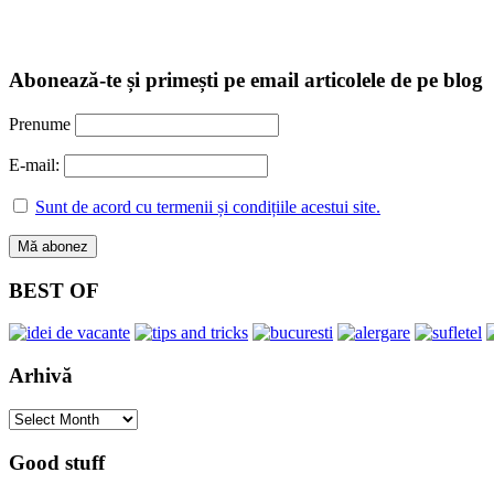
Abonează-te și primești pe email articolele de pe blog
Prenume
E-mail:
Sunt de acord cu termenii și condițiile acestui site.
BEST OF
Arhivă
Arhivă
Good stuff