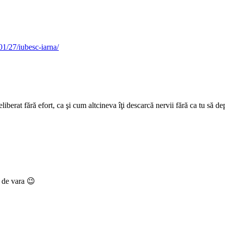
01/27/iubesc-iarna/
 eliberat fără efort, ca şi cum altcineva îţi descarcă nervii fără ca tu să
t de vara 😉