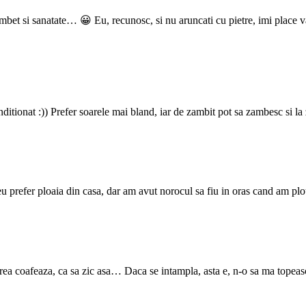
zambet si sanatate… 😀 Eu, recunosc, si nu aruncati cu pietre, imi place v
ditionat :)) Prefer soarele mai bland, iar de zambit pot sa zambesc si l
 eu prefer ploaia din casa, dar am avut norocul sa fiu in oras cand am pl
prea coafeaza, ca sa zic asa… Daca se intampla, asta e, n-o sa ma topeas