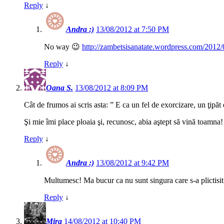
Reply
↓
Andra :)
13/08/2012 at 7:50 PM
No way 😉
http://zambetsisanatate.wordpress.com/2012/
Reply
↓
Oana S.
13/08/2012 at 8:09 PM
Cât de frumos ai scris asta: ” E ca un fel de exorcizare, un ţipăt
Şi mie îmi place ploaia şi, recunosc, abia aştept să vină toamna!
Reply
↓
Andra :)
13/08/2012 at 9:42 PM
Multumesc! Ma bucur ca nu sunt singura care s-a plictisi
Reply
↓
Mira
14/08/2012 at 10:40 PM