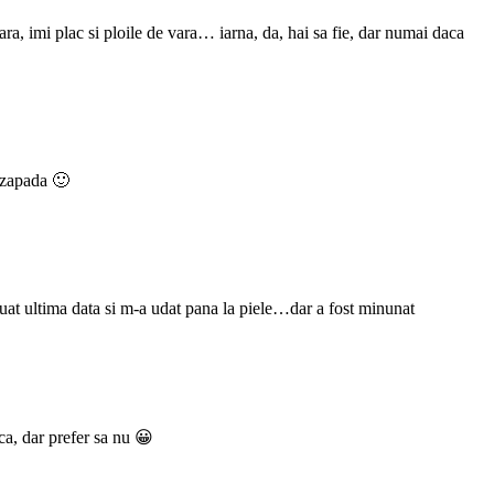
ara, imi plac si ploile de vara… iarna, da, hai sa fie, dar numai daca
a zapada 🙂
ouat ultima data si m-a udat pana la piele…dar a fost minunat
ca, dar prefer sa nu 😀