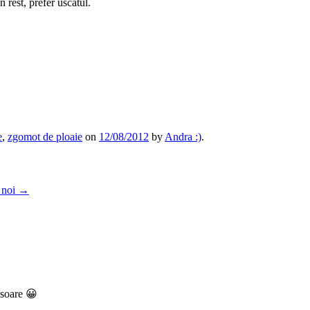
n rest, prefer uscatul.
e
,
zgomot de ploaie
on
12/08/2012
by
Andra :)
.
 noi
→
i soare 😀