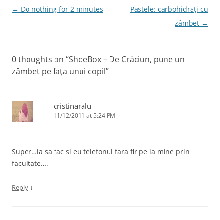
o
Post
←
Do nothing for 2 minutes
Pastele: carbohidraţi cu
k
navigation
zâmbet
→
0 thoughts on “
ShoeBox – De Crăciun, pune un
zâmbet pe faţa unui copil
”
cristinaralu
11/12/2011 at 5:24 PM
Super…ia sa fac si eu telefonul fara fir pe la mine prin
facultate….
↓
Reply