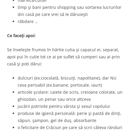
foarfeca/cutter
timp şi bani pentru shopping sau sortarea lucrurilor
din casă pe care vrei să le dăruieşti
răbdare …
Ce faceţi apoi:
Se înveleşte frumos în hârtie cutia şi capacul ei, separat,
apoi pui în cutie tot ce ai pe suflet să cumperi sau ai prin
casă şi poti dărui:
dulciuri (ex.ciocolată, biscuiţi, napolitane), dar NU
ceva perisabil (ex.banane, portocale, iaurt)
articole şcolare: caiete de scris, creioane colorate, un
ghiozdan, un penar sau orice altceva
jucării potrivite pentru vârsta şi sexul copilului
produse de igienă personală: perie şi pastă de dinţi,
săpun, şampon, gel de duş, absorbante
o felicitare de Crăciun pe care să scrii câteva rânduri