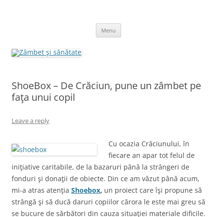
Skip
to
Zâmbet şi sănătate
content
blog despre starea de bine :)
Menu
ShoeBox – De Crăciun, pune un zâmbet pe
faţa unui copil
Leave a reply
Cu ocazia Crăciunului, în
fiecare an apar tot felul de
iniţiative caritabile, de la bazaruri până la strângeri de
fonduri şi donaţii de obiecte. Din ce am văzut până acum,
mi-a atras atenţia
Shoebox
,
un proiect care îşi propune să
strângă şi să ducă daruri copiilor cărora le este mai greu să
se bucure de sărbători din cauza situaţiei materiale dificile.