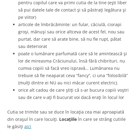
pentru copilul care va primi cutia de la tine (eşti liber
să pui datele tale de contact şi să păstraţi legătura şi
pe viitor)
articole de îmbrăcăminte: un fular, căciulă, ciorapi
groşi, mănuşi sau orice altceva de acest fel, nou sau
purtat, dar care să arate bine, să nu fie rupt, pătat
sau deteriorat
poate o lumânare parfumată care să le amintească şi
lor de mireasma Crăciunului, însă fără chibrituri, nu
cumva copiii să facă vreo ispravă… Lumânarea nu
trebuie să fie neaparat ceva “fancy”, ci una “folosibilă”
(mulţi dintre ei NU au nici măcar curent electric).
orice alt cadou de care ştiţi că s-ar bucura copiii voştri
sau de care v-aţi fi bucurat voi dacă eraţi în locul lor
Cutia se trimite sau se duce în locaţia cea mai aproapiată
din oraşul în care locuiţi.
Locaţiile
în care se strâng cutiile
le găsiţi
aici