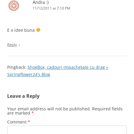
Andra :)
11/12/2011 at 7:10 PM
E o idee buna
↓
Reply
Pingback:
ShoeBox, cadouri impachetate cu drag «
Springflower24's Blog
Leave a Reply
Your email address will not be published.
Required fields
are marked
*
Comment
*