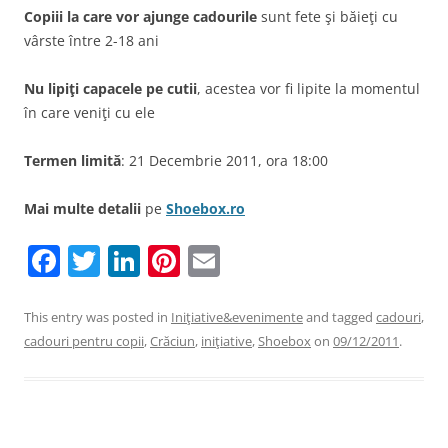
Copiii la care vor ajunge cadourile
sunt fete şi băieţi cu
vârste între 2-18 ani
Nu lipiţi capacele pe cutii
, acestea vor fi lipite la momentul
în care veniţi cu ele
Termen limită
: 21 Decembrie 2011, ora 18:00
Mai multe detalii
pe
Shoebox.ro
F
T
Li
Pi
E
a
w
n
nt
m
c
itt
k
er
ai
This entry was posted in
Iniţiative&evenimente
and tagged
cadouri
,
cadouri pentru copii
,
Crăciun
,
iniţiative
,
Shoebox
on
09/12/2011
.
e
er
e
e
l
b
dI
st
o
n