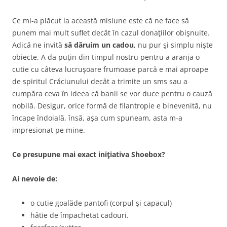
Ce mi-a plăcut la această misiune este că ne face să
punem mai mult suflet decât în cazul donaţiilor obişnuite.
Adică ne invită
să dăruim un cadou
, nu pur şi simplu nişte
obiecte. A da puţin din timpul nostru pentru a aranja o
cutie cu câteva lucruşoare frumoase parcă e mai aproape
de spiritul Crăciunului decât a trimite un sms sau a
cumpăra ceva în ideea că banii se vor duce pentru o cauză
nobilă. Desigur, orice formă de filantropie e binevenită, nu
încape îndoială, însă, aşa cum spuneam, asta m-a
impresionat pe mine.
Ce presupune mai exact iniţiativa Shoebox?
Ai nevoie de:
o cutie goalăde pantofi (corpul şi capacul)
hâtie de împachetat cadouri.