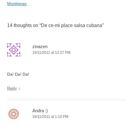
k
navigation
Montignac
14 thoughts on “
De ce-mi place salsa cubana
”
zinazen
16/11/2011 at 12:27 PM
Da! Da! Da!
↓
Reply
Andra :)
16/11/2011 at 1:10 PM