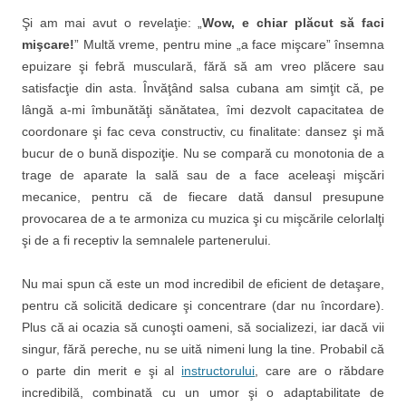
Şi am mai avut o revelaţie: „
Wow, e chiar plăcut să faci
mişcare!
” Multă vreme, pentru mine „a face mişcare” însemna
epuizare şi febră musculară, fără să am vreo plăcere sau
satisfacţie din asta. Învăţând salsa cubana am simţit că, pe
lângă a-mi îmbunătăţi sănătatea, îmi dezvolt capacitatea de
coordonare şi fac ceva constructiv, cu finalitate: dansez şi mă
bucur de o bună dispoziţie. Nu se compară cu monotonia de a
trage de aparate la sală sau de a face aceleaşi mişcări
mecanice, pentru că de fiecare dată dansul presupune
provocarea de a te armoniza cu muzica şi cu mişcările celorlalţi
şi de a fi receptiv la semnalele partenerului.
Nu mai spun că este un mod incredibil de eficient de detaşare,
pentru că solicită dedicare şi concentrare (dar nu încordare).
Plus că ai ocazia să cunoşti oameni, să socializezi, iar dacă vii
singur, fără pereche, nu se uită nimeni lung la tine. Probabil că
o parte din merit e şi al
instructorului
, care are o răbdare
incredibilă, combinată cu un umor şi o adaptabilitate de