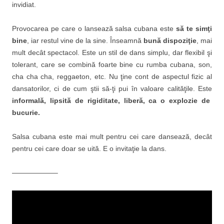
invidiat.
Provocarea pe care o lansează salsa cubana este
să te simţi
bine
, iar restul vine de la sine. Înseamnă
bună dispoziţie
, mai
mult decât spectacol. Este un stil de dans simplu, dar flexibil şi
tolerant, care se combină foarte bine cu rumba cubana, son,
cha cha cha, reggaeton, etc. Nu ţine cont de aspectul fizic al
dansatorilor, ci de cum ştii să-ţi pui în valoare calităţile. Este
informală, lipsită de rigiditate, liberă, ca o explozie de
bucurie.
Salsa cubana este mai mult pentru cei care dansează, decât
pentru cei care doar se uită. E o invitaţie la dans.
——————–