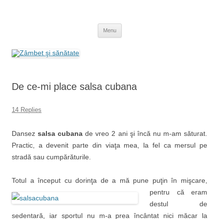
Skip
to
Zâmbet şi sănătate
content
blog despre starea de bine :)
Menu
De ce-mi place salsa cubana
14 Replies
Dansez
salsa cubana
de vreo 2 ani şi încă nu m-am săturat.
Practic, a devenit parte din viaţa mea, la fel ca mersul pe
stradă sau cumpărăturile.
Totul a început cu dorinţa de a
mă pune puţin în mişcare,
pentru că eram
destul de
sedentară, iar sportul nu m-a prea încântat nici măcar la