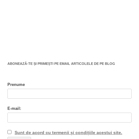
ABONEAZĂ-TE ȘI PRIMEȘTI PE EMAIL ARTICOLELE DE PE BLOG
Prenume
E-mail:
Sunt de acord cu termenii și condițiile acestui site.