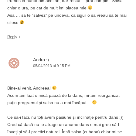
frumos la nunta din acel an, dar restul …praf complet. Salsa
chiar o ura, pe cat de mult imi placea mie
Asa … sa te “salvez” pe undeva, ca sigur o sa vreau sa te mai
citesc
↓
Reply
Andra :)
05/04/2013 at 9:15 PM
Bine-ai venit, Andreea!
Acum am luat o mică pauză de la dans, mi-am reorganizat
puţin programul şi salsa nu a mai încăput…
Ce să-i faci, nu toţi avem pasiune şi înclinaţie pentru dans :))
Cred că dacă nu te atrage un anume dans e mai greu să-l
înveţi şi să-l practici natural. Însă salsa (cubana) chiar mi se