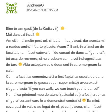
AndreeaG
05/04/2013 at 3:35 PM
Bine te-am gasit (de la Kadia vin)!
Mai dansezi inca?
Am citit mai multe post-uri, si toate mi-au placut, dar acesta mi-
a readus amintiri foarte placute. Acum 7-8 ani, in ultimul an de
facultate, am facut cateva luni de cursuri de dans … “general”,
tot asa, de recreere, si nu credeam ca ma voi indragosti asa
de tare
Abia asteptam cele doua seri in care mergeam la
sala.
Ce m-a facut sa comentez aici a fost faptul ca scoala de dans
la care mergeam (o gasca super-super-misto) avea exact
sloganul asta “If you can walk, we can teach you to dance!”
Numai ca prietenul meu de atunci (actualul sot) a fost, cred, ca
singurul cursant care le-a demonstrat contrariul
Ba mint,
ceva pasi de vals s-au legat de el, pt ca-i placea, si am facut