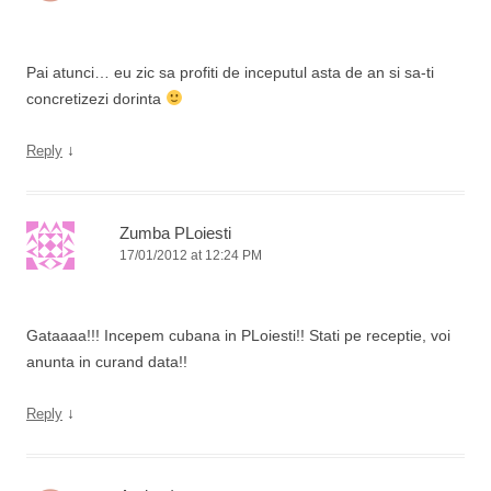
Pai atunci… eu zic sa profiti de inceputul asta de an si sa-ti
concretizezi dorinta
↓
Reply
Zumba PLoiesti
17/01/2012 at 12:24 PM
Gataaaa!!! Incepem cubana in PLoiesti!! Stati pe receptie, voi
anunta in curand data!!
↓
Reply