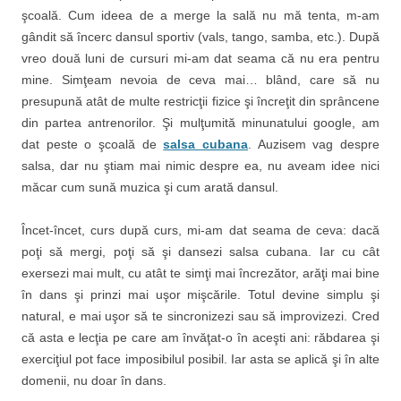
şcoală. Cum ideea de a merge la sală nu mă tenta, m-am
gândit să încerc dansul sportiv (vals, tango, samba, etc.). După
vreo două luni de cursuri mi-am dat seama că nu era pentru
mine. Simţeam nevoia de ceva mai… blând, care să nu
presupună atât de multe restricţii fizice şi încreţit din sprâncene
din partea antrenorilor. Şi mulţumită minunatului google, am
dat peste o şcoală de
salsa cubana
. Auzisem vag despre
salsa, dar nu ştiam mai nimic despre ea, nu aveam idee nici
măcar cum sună muzica şi cum arată dansul.
Încet-încet, curs după curs, mi-am dat seama de ceva: dacă
poţi să mergi, poţi să şi dansezi salsa cubana. Iar cu cât
exersezi mai mult, cu atât te simţi mai încrezător, arăţi mai bine
în dans şi prinzi mai uşor mişcările. Totul devine simplu şi
natural, e mai uşor să te sincronizezi sau să improvizezi. Cred
că asta e lecţia pe care am învăţat-o în aceşti ani: răbdarea şi
exerciţiul pot face imposibilul posibil. Iar asta se aplică şi în alte
domenii, nu doar în dans.