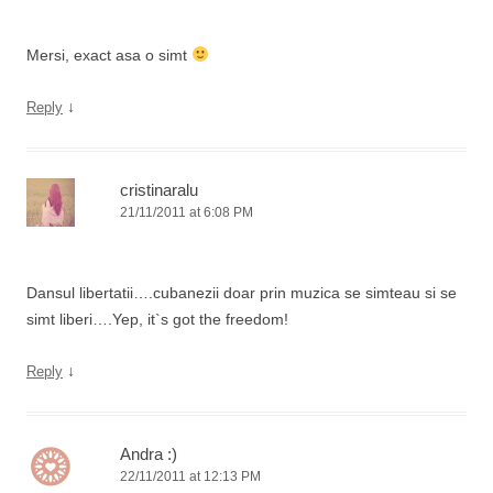
Mersi, exact asa o simt
↓
Reply
cristinaralu
21/11/2011 at 6:08 PM
Dansul libertatii….cubanezii doar prin muzica se simteau si se
simt liberi….Yep, it`s got the freedom!
↓
Reply
Andra :)
22/11/2011 at 12:13 PM