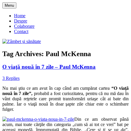
Skip
Menu
to
blog despre starea de bine :)
Zâmbet şi sănătate
content
Home
Despre
Colaborare
Contact
Tag Archives:
Paul McKenna
O viaţă nouă în 7 zile – Paul McKenna
3 Replies
Nu mai ştiu ce am avut în cap când am cumpărat cartea
“O viaţă
nouă în 7 zile”,
probabil a fost curiozitatea, pentru că nu mă dau în
vânt după reţetele care promit transformări uriaşe cât ai bate din
palme. Iar o viaţă nouă în doar şapte zile chiar este o schimbare
fulger.
Din ce am observat până
acum, mai toate cărţile din categoria „cum să ai tot ce vrei” bat pe
aceeaşi monedă, împrumutată din Biblie, „
Cere şi ţi se va da
”,