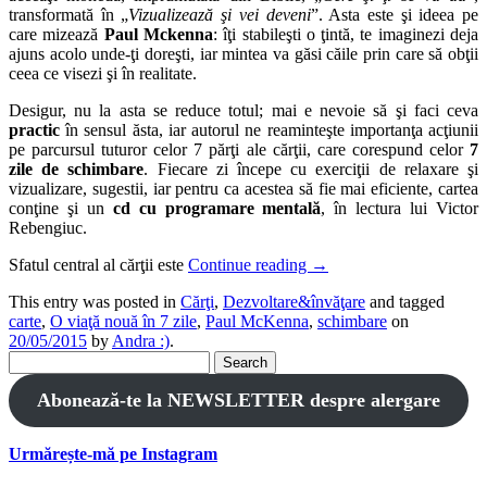
transformată în „
Vizualizează şi vei deveni
”. Asta este şi ideea pe
care mizează
Paul Mckenna
: îţi stabileşti o ţintă, te imaginezi deja
ajuns acolo unde-ţi doreşti, iar mintea va găsi căile prin care să obţii
ceea ce visezi şi în realitate.
Desigur, nu la asta se reduce totul; mai e nevoie să şi faci ceva
practic
în sensul ăsta, iar autorul ne reaminteşte importanţa acţiunii
pe parcursul tuturor celor 7 părţi ale cărţii, care corespund celor
7
zile de schimbare
. Fiecare zi începe cu exerciţii de relaxare şi
vizualizare, sugestii, iar pentru ca acestea să fie mai eficiente, cartea
conţine şi un
cd cu programare mentală
, în lectura lui Victor
Rebengiuc.
Sfatul central al cărţii este
Continue reading
→
This entry was posted in
Cărţi
,
Dezvoltare&învăţare
and tagged
carte
,
O viaţă nouă în 7 zile
,
Paul McKenna
,
schimbare
on
20/05/2015
by
Andra :)
.
Search
for:
Abonează-te la NEWSLETTER despre alergare
Urmărește-mă pe Instagram