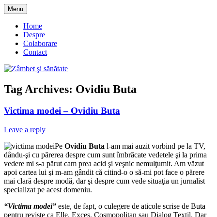
Skip
Menu
to
blog despre starea de bine :)
Zâmbet şi sănătate
content
Home
Despre
Colaborare
Contact
Tag Archives:
Ovidiu Buta
Victima modei – Ovidiu Buta
Leave a reply
Pe
Ovidiu Buta
l-am mai auzit vorbind pe la TV,
dându-şi cu părerea despre cum sunt îmbrăcate vedetele şi la prima
vedere mi s-a părut cam prea acid şi veşnic nemulţumit. Am văzut
apoi cartea lui şi m-am gândit că citind-o o să-mi pot face o părere
mai clară despre modă, dar şi despre cum vede situaţia un jurnalist
specializat pe acest domeniu.
“Victima modei”
este, de fapt, o culegere de aticole scrise de Buta
pentru reviste ca Elle, Exces, Cosmopolitan sau Dialog Textil. Dar