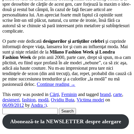
spre deosebire de cărţile de acest gen, care forjează la maxim o idee-
două şi restul bat câmpii, în cazul de faţă fiecare articol are
personalitatea lui. Am apreciat foarte mult faptul că opiniile sunt
scrise într-un stil plăcut, natural, cu urme de ironie, însă fără ca
autorul să se chinuie să pară interesant prin metafore şi subînţelesuri
complicate.
O parte este dedicată
designerilor şi artiştilor celebri
şi cuprinde
informaţii despre viaţa, lansarea lor şi cum au influenţat moda. Mai
sunt şi nişte relatări de la
Milano Fashion Week şi Londra
Fashion Week
de prin anii 2000, parte care, drept să spun, m-a cam
plictisit, eu fiind uşor profană în ale modei „nebune”, ca să zic aşa,
adică aia haute couture. Nu m-au impresionat prea tare nici
tendinţele de sezon (din anii trecuţi), dar, repet, probabil din cauză că
pe mine succesiunea trendurilor şi a culorilor „la modă” nu mă
pasionează deloc.
Continue reading
→
This entry was posted in
Cărţi
,
Feminin
and tagged
brand
,
carte
,
designeri
,
fashion
,
modă
,
Ovidiu Buta
,
Victima modei
on
06/09/2012
by
Andra :)
.
Search
for:
Abonează-te la NEWSLETTER despre alergare