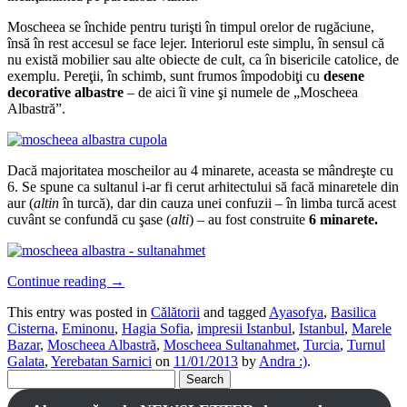
Moscheea se închide pentru turişti în timpul orelor de rugăciune,
însă în rest accesul se face lejer. Interiorul este simplu, în sensul că
nu există mobilier sau alte obiecte de cult, ca în bisericile catolice, de
exemplu. Pereţii, în schimb, sunt frumos împodobiţi cu
desene
decorative albastre
– de aici îi vine şi numele de „Moscheea
Albastră”.
Dacă majoritatea moscheilor au 4 minarete, aceasta se mândreşte cu
6. Se spune ca sultanul i-ar fi cerut arhitectului să facă minaretele din
aur (
altin
în turcă), dar din cauza unei confuzii – în limba turcă acest
cuvânt se confundă cu şase (
alti
) – au fost construite
6 minarete.
Continue reading
→
This entry was posted in
Călătorii
and tagged
Ayasofya
,
Basilica
Cisterna
,
Eminonu
,
Hagia Sofia
,
impresii Istanbul
,
Istanbul
,
Marele
Bazar
,
Moscheea Albastră
,
Moscheea Sultanahmet
,
Turcia
,
Turnul
Galata
,
Yerebatan Sarnici
on
11/01/2013
by
Andra :)
.
Search
for: