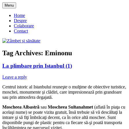
Skip
Menu
to
blog despre starea de bine :)
Zâmbet şi sănătate
content
Home
Despre
Colaborare
Contact
Tag Archives:
Eminonu
La plimbare prin Istanbul (1)
Leave a reply
Centrul istoric al Istanbului reuneşte o mulţime de obiective turistice,
moschei, monumente şi clădiri, care impresionează prin grandoare
sau prin atmosfera degajată.
Moscheea Albastră
sau
Moscheea Sultanahmet
(aflată în piaţa cu
acelaşi nume) se poate vizita gratuit, însă trebuie să vă descăltaţi la
intrare şi să fiţi îmbrăcaţi decent, ca în orice altă moschee. Sunt
disponibile pungi de plastic pentru ca fiecare să-şi poată transporta
încălţămintea pe parcursul vizitei.