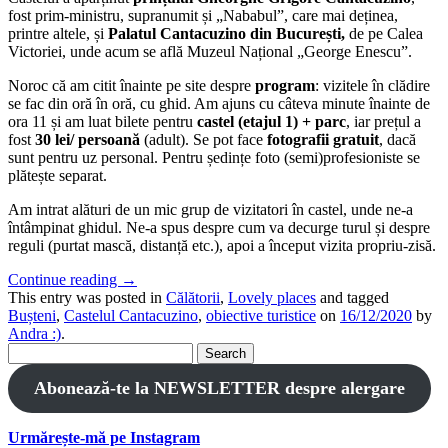
fost prim-ministru, supranumit și „Nababul”, care mai deținea,
printre altele, și
Palatul Cantacuzino din București,
de pe Calea
Victoriei, unde acum se află Muzeul Național „George Enescu”.
Noroc că am citit înainte pe site despre
program
: vizitele în clădire
se fac din oră în oră, cu ghid. Am ajuns cu câteva minute înainte de
ora 11 și am luat bilete pentru
castel (etajul 1) + parc
, iar prețul a
fost
30 lei/ persoană
(adult). Se pot face
fotografii gratuit
, dacă
sunt pentru uz personal. Pentru ședințe foto (semi)profesioniste se
plătește separat.
Am intrat alături de un mic grup de vizitatori în castel, unde ne-a
întâmpinat ghidul. Ne-a spus despre cum va decurge turul și despre
reguli (purtat mască, distanță etc.), apoi a început vizita propriu-zisă.
Continue reading
→
This entry was posted in
Călătorii
,
Lovely places
and tagged
Bușteni
,
Castelul Cantacuzino
,
obiective turistice
on
16/12/2020
by
Andra :)
.
Search
for:
Abonează-te la NEWSLETTER despre alergare
Urmărește-mă pe Instagram