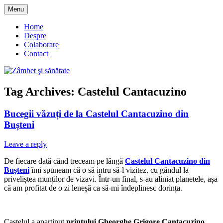
Skip
Menu
to
blog despre starea de bine :)
Zâmbet şi sănătate
content
Home
Despre
Colaborare
Contact
Tag Archives:
Castelul Cantacuzino
Bucegii văzuți de la Castelul Cantacuzino din
Bușteni
Leave a reply
De fiecare dată când treceam pe lângă
Castelul Cantacuzino din
Bușteni
îmi spuneam că o să intru să-l vizitez, cu gândul la
priveliștea munților de vizavi. Într-un final, s-au aliniat planetele, așa
că am profitat de o zi leneșă ca să-mi îndeplinesc dorința.
Castelul a aparținut
prințului Gheorghe Grigore Cantacuzino
,