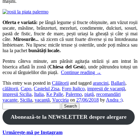
mașini.
Oferta e variată:
pe lângă legume și fructe obișnuite, am văzut roșii
uscate, măsline, brânzeturi, mezeluri, condimente, dulciuri, sosuri,
pastă de fistic, fructe de mare, pești uriași la gheață și câte și mai
câte.
Mirosurile..
. să zicem că sunt foarte diverse și nu întotdeauna
îmbietoare. Nu lipsesc micile terase și osteriile, unde poți mânca sau
lua la pachet
bunătăți locale.
Pentru câteva minute, am părăsit agitația străzii și am intrat în
biserica aflată în zonă (
Chiesa del Gesù
), unde pătrundea totuși un
ecou al târguielilor din piață.
Continue reading
→
This entry was posted in
Călătorii
and tagged
arancini
,
Ballarò
,
călătorii
,
Capo
,
Castelul Zisa
,
Foro Italico
,
impresii de vacanţă
,
impresii Sicilia
,
Italia
,
Ke Palle
,
Palermo
,
piață
,
recomandări
vacanţe
,
Sicilia
,
vacanţă
,
Vucciria
on
27/06/2018
by
Andra :)
.
Search
for:
Abonează-te la NEWSLETTER despre alergare
Urmărește-mă pe Instagram