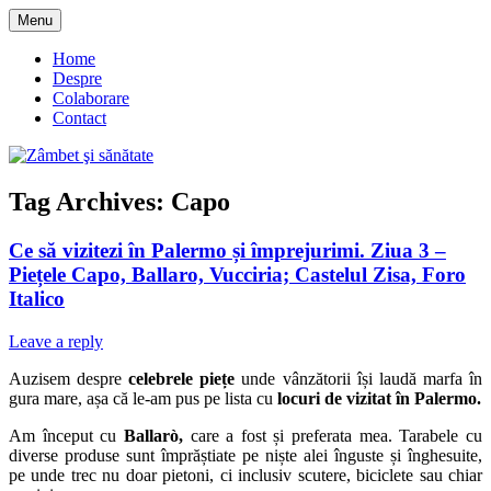
Skip
Menu
to
blog despre starea de bine :)
Zâmbet şi sănătate
content
Home
Despre
Colaborare
Contact
Tag Archives:
Capo
Ce să vizitezi în Palermo și împrejurimi. Ziua 3 –
Piețele Capo, Ballaro, Vucciria; Castelul Zisa, Foro
Italico
Leave a reply
Auzisem despre
celebrele piețe
unde vânzătorii își laudă marfa în
gura mare, așa că le-am pus pe lista cu
locuri de vizitat în Palermo.
Am început cu
Ballarò,
care a fost și preferata mea. Tarabele cu
diverse produse sunt împrăștiate pe niște alei înguste și înghesuite,
pe unde trec nu doar pietoni, ci inclusiv scutere, biciclete sau chiar