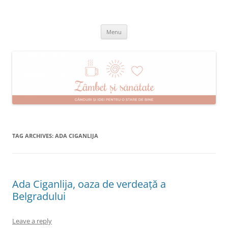
Skip
to
Zâmbet şi sănătate
content
blog despre starea de bine :)
Menu
TAG ARCHIVES:
ADA CIGANLIJA
Ada Ciganlija, oaza de verdeață a
Belgradului
Leave a reply