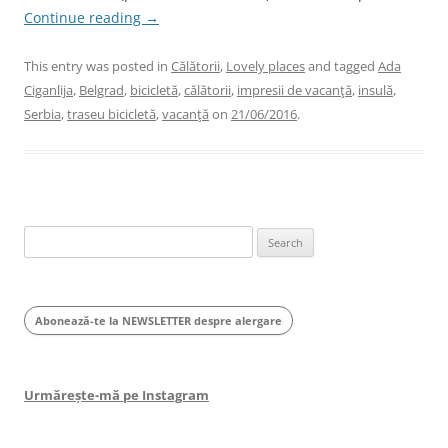
Continue reading
→
This entry was posted in
Călătorii
,
Lovely places
and tagged
Ada
Ciganlija
,
Belgrad
,
bicicletă
,
călătorii
,
impresii de vacanţă
,
insulă
,
Serbia
,
traseu bicicletă
,
vacanţă
on
21/06/2016
.
Search
for:
Abonează-te la NEWSLETTER despre alergare
Urmărește-mă pe Instagram