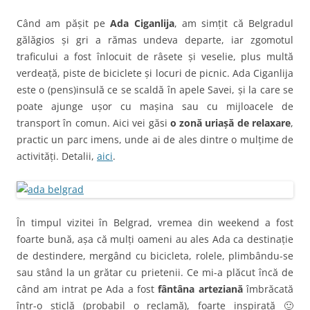
Când am pășit pe
Ada Ciganlija
, am simțit că Belgradul
gălăgios și gri a rămas undeva departe, iar zgomotul
traficului a fost înlocuit de râsete și veselie, plus multă
verdeață, piste de biciclete și locuri de picnic. Ada Ciganlija
este o (pens)insulă ce se scaldă în apele Savei, și la care se
poate ajunge ușor cu mașina sau cu mijloacele de
transport în comun. Aici vei găsi
o zonă uriașă de relaxare
,
practic un parc imens, unde ai de ales dintre o mulțime de
activități. Detalii,
aici
.
În timpul vizitei în Belgrad, vremea din weekend a fost
foarte bună, așa că mulți oameni au ales Ada ca destinație
de destindere, mergând cu bicicleta, rolele, plimbându-se
sau stând la un grătar cu prietenii. Ce mi-a plăcut încă de
când am intrat pe Ada a fost
fântâna arteziană
îmbrăcată
într-o sticlă (probabil o reclamă), foarte inspirată 🙂