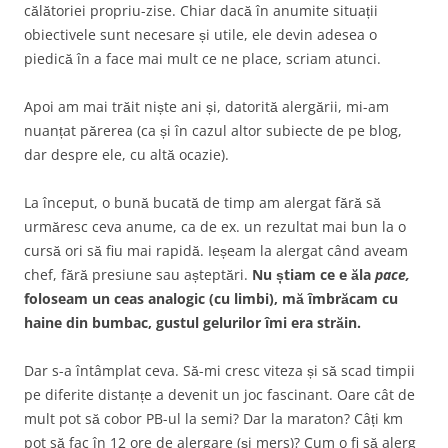
călătoriei propriu-zise. Chiar dacă în anumite situații
obiectivele sunt necesare și utile, ele devin adesea o
piedică în a face mai mult ce ne place, scriam atunci.
Apoi am mai trăit niște ani și, datorită alergării, mi-am
nuanțat părerea (ca și în cazul altor subiecte de pe blog,
dar despre ele, cu altă ocazie).
La început, o bună bucată de timp am alergat fără să
urmăresc ceva anume, ca de ex. un rezultat mai bun la o
cursă ori să fiu mai rapidă. Ieșeam la alergat când aveam
chef, fără presiune sau așteptări.
Nu știam ce e ăla
pace,
foloseam un ceas analogic (cu limbi), mă îmbrăcam cu
haine din bumbac, gustul gelurilor îmi era străin.
Dar s-a întâmplat ceva. Să-mi cresc viteza și să scad timpii
pe diferite distanțe a devenit un joc fascinant. Oare cât de
mult pot să cobor PB-ul la semi? Dar la maraton? Câți km
pot să fac în 12 ore de alergare (și mers)? Cum o fi să alerg