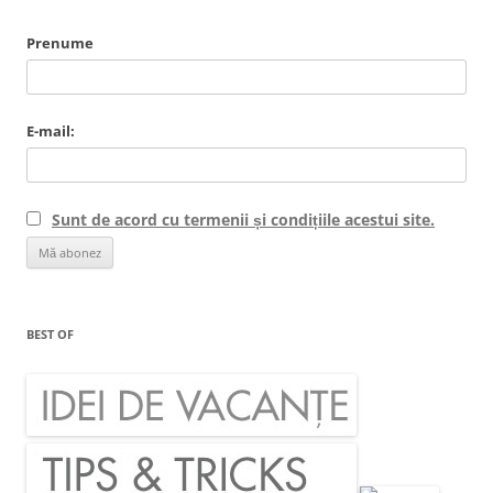
Prenume
E-mail:
Sunt de acord cu termenii și condițiile acestui site.
BEST OF