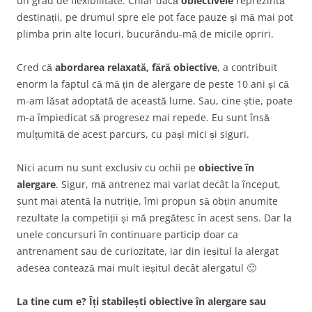
un grad de flexibilitate. Chiar dacă
obiectivele
reprezintă
destinații, pe drumul spre ele pot face pauze și mă mai pot
plimba prin alte locuri, bucurându-mă de micile opriri.
Cred că
abordarea relaxată, fără obiective
, a contribuit
enorm la faptul că mă țin de alergare de peste 10 ani și că
m-am lăsat adoptată de această lume. Sau, cine știe, poate
m-a împiedicat să progresez mai repede. Eu sunt însă
mulțumită de acest parcurs, cu pași mici și siguri.
Nici acum nu sunt exclusiv cu ochii pe
obiective în
alergare
. Sigur, mă antrenez mai variat decât la început,
sunt mai atentă la nutriție, îmi propun să obțin anumite
rezultate la competiții și mă pregătesc în acest sens. Dar la
unele concursuri în continuare particip doar ca
antrenament sau de curiozitate, iar din ieșitul la alergat
adesea contează mai mult ieșitul decât alergatul 🙂
La tine cum e? Îți stabilești obiective în alergare sau