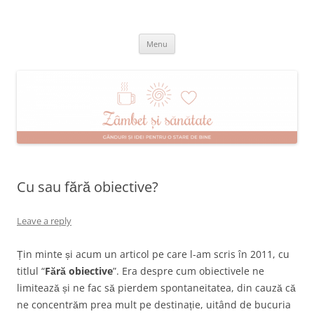
Skip
to
Zâmbet şi sănătate
content
blog despre starea de bine :)
Menu
Cu sau fără obiective?
Leave a reply
Țin minte și acum un articol pe care l-am scris în 2011, cu
titlul “
Fără obiective
”. Era despre cum obiectivele ne
limitează și ne fac să pierdem spontaneitatea, din cauză că
ne concentrăm prea mult pe destinație, uitând de bucuria