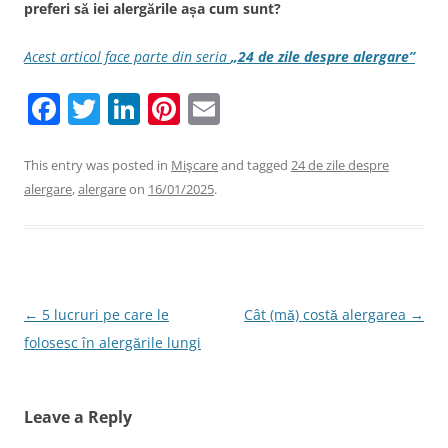
preferi să iei alergările așa cum sunt?
Acest articol face parte din seria
„24 de zile despre alergare
”
F
T
Li
Pi
E
a
w
n
nt
m
c
itt
k
er
ai
This entry was posted in
Mişcare
and tagged
24 de zile despre
alergare
,
alergare
on
16/01/2025
.
e
er
e
e
l
b
dI
st
o
n
o
Post
←
5 lucruri pe care le
Cât (mă) costă alergarea
→
k
navigation
folosesc în alergările lungi
Leave a Reply