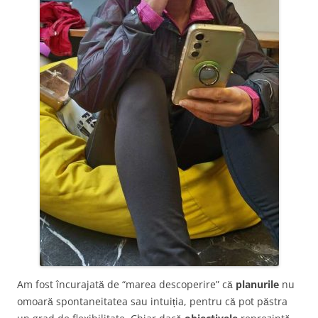
Am fost încurajată de “marea descoperire” că
planurile
nu
omoară spontaneitatea sau intuiția, pentru că pot păstra