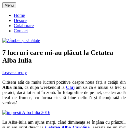
Skip
Menu
to
blog despre starea de bine :)
Zâmbet şi sănătate
content
Home
Despre
Colaborare
Contact
7 lucruri care mi-au plăcut la Cetatea
Alba Iulia
Leave a reply
Citisem atât de multe lucruri pozitive despre noua față a cetății din
Alba Iulia
, că după weekendul la
Cluj
am zis că e musai să trec și
pe-aici, dacă tot sunt în zonă. În fotografiile de pe net, cetatea arată
ireal de frumos, cu forma stelară bine definită și înconjurată de
verdeață.
La Alba-Iulia am ajuns marți, când dimineața se îngâna cu prânzul,
și m-am oprit direct la
Cetatea Alba Carolina
, așezată pe un mic