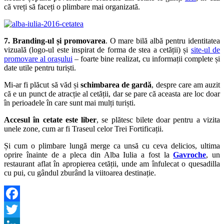
că vreți să faceți o plimbare mai organizată.
7. Branding-ul și promovarea
. O mare bilă albă pentru identitatea
vizuală (logo-ul este inspirat de forma de stea a cetății) și
site-ul de
promovare al orașului
– foarte bine realizat, cu informații complete și
date utile pentru turiști.
Mi-ar fi plăcut să văd și
schimbarea de gardă
, despre care am auzit
că e un punct de atracție al cetății, dar se pare că aceasta are loc doar
în perioadele în care sunt mai mulți turiști.
Accesul în cetate este liber
, se plătesc bilete doar pentru a vizita
unele zone, cum ar fi Traseul celor Trei Fortificații.
Și cum o plimbare lungă merge ca unsă cu ceva delicios, ultima
oprire înainte de a pleca din Alba Iulia a fost la
Gavroche
, un
restaurant aflat în apropierea cetății, unde am înfulecat o quesadilla
cu pui, cu gândul zburând la viitoarea destinație.
Facebook