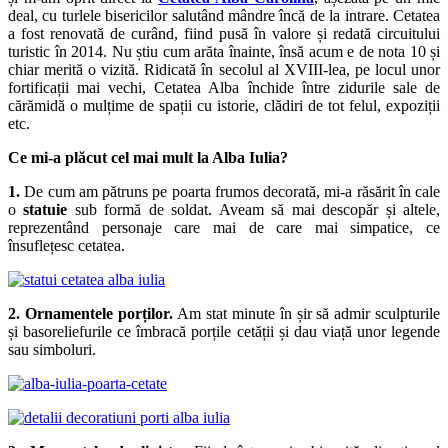
deal, cu turlele bisericilor salutând mândre încă de la intrare. Cetatea
a fost renovată de curând, fiind pusă în valore și redată circuitului
turistic în 2014. Nu știu cum arăta înainte, însă acum e de nota 10 și
chiar merită o vizită. Ridicată în secolul al XVIII-lea, pe locul unor
fortificații mai vechi, Cetatea Alba închide între zidurile sale de
cărămidă o mulțime de spații cu istorie, clădiri de tot felul, expoziții
etc.
Ce mi-a plăcut cel mai mult la Alba Iulia?
1.
De cum am pătruns pe poarta frumos decorată, mi-a răsărit în cale
o
statuie
sub formă de soldat. Aveam să mai descopăr și altele,
reprezentând personaje care mai de care mai simpatice, ce
însuflețesc cetatea.
2. Ornamentele porților.
Am stat minute în șir să admir sculpturile
și basoreliefurile ce îmbracă porțile cetății și dau viață unor legende
sau simboluri.