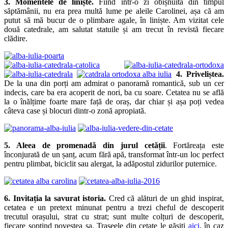
3. Momentele de liniște.
Fiind într-o zi obișnuită din timpul
săptămânii, nu era prea multă lume pe aleile Carolinei, așa că am
putut să mă bucur de o plimbare agale, în liniște. Am vizitat cele
două catedrale, am salutat statuile și am trecut în revistă fiecare
clădire.
4. Priveliștea.
De la una din porți am admirat o panoramă romantică, sub un cer
indecis, care ba era acoperit de nori, ba cu soare. Cetatea nu se află
la o înălțime foarte mare față de oraș, dar chiar și așa poți vedea
câteva case și blocuri dintr-o zonă apropiată.
5. Aleea de promenadă din jurul cetății
. Fortăreața este
înconjurată de un șanț, acum fără apă, transformat într-un loc perfect
pentru plimbat, biciclit sau alergat, la adăpostul zidurilor puternice.
6. Invitația la savurat istoria.
Cred că alături de un ghid inspirat,
cetatea e un pretext minunat pentru a trezi cheful de descoperit
trecutul orașului, strat cu strat; sunt multe colțuri de descoperit,
fiecare șoptind povestea sa. Traseele din cetate le găsiți
aici
, în caz