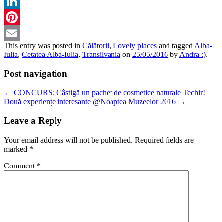
Twitter
LinkedIn
Pinterest
This entry was posted in
Călătorii
,
Lovely places
and tagged
Alba-
Email
Iulia
,
Cetatea Alba-Iulia
,
Transilvania
on
25/05/2016
by
Andra :)
.
Post navigation
←
CONCURS: Câștigă un pachet de cosmetice naturale Techir!
Două experiențe interesante @Noaptea Muzeelor 2016
→
Leave a Reply
Your email address will not be published.
Required fields are
marked
*
Comment
*