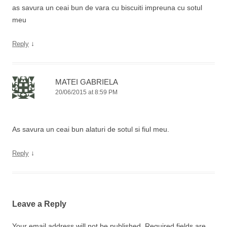
as savura un ceai bun de vara cu biscuiti impreuna cu sotul
meu
↓
Reply
MATEI GABRIELA
20/06/2015 at 8:59 PM
As savura un ceai bun alaturi de sotul si fiul meu.
↓
Reply
Leave a Reply
Your email address will not be published.
Required fields are