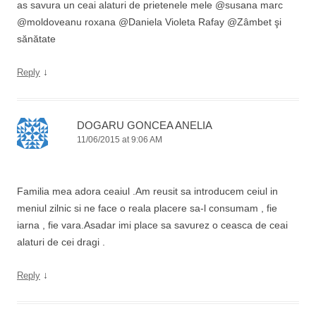
as savura un ceai alaturi de prietenele mele @susana marc
@moldoveanu roxana @Daniela Violeta Rafay @Zâmbet şi
sănătate
↓
Reply
DOGARU GONCEA ANELIA
11/06/2015 at 9:06 AM
Familia mea adora ceaiul .Am reusit sa introducem ceiul in
meniul zilnic si ne face o reala placere sa-l consumam , fie
iarna , fie vara.Asadar imi place sa savurez o ceasca de ceai
alaturi de cei dragi .
↓
Reply