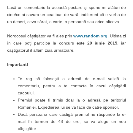
Lasă un comentariu la această postare şi spune-mi alături de
cine/ce ai savura un ceai bun de vară, indiferent că e vorba de
un desert, ceva sărat, o carte, o persoană sau orice altceva.
Norocosul câştigător va fi ales prin
www.random.org
. Ultima zi
în care poţi participa la concurs este
20 iunie 2015
, iar
câştigătorul îl aflăm ziua următoare
.
Important!
Te rog să foloseşti o adresă de e-mail validă la
comentariu, pentru a te contacta în cazul câştigării
cadoului.
Premiul poate fi trimis doar la o adresă pe teritoriul
României. Expedierea lui se va face de către sponsor.
Dacă persoana care câştigă premiul nu răspunde la e-
mail în termen de 48 de ore, se va alege un nou
câştigător.