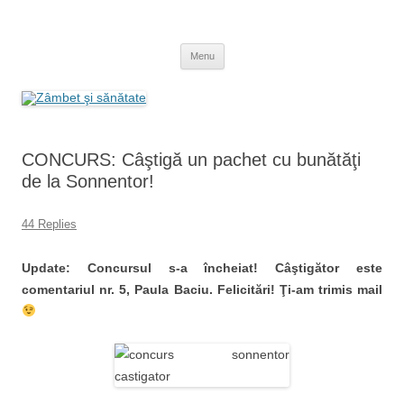
Skip
to
Zâmbet şi sănătate
content
blog despre starea de bine :)
Menu
CONCURS: Câştigă un pachet cu bunătăţi
de la Sonnentor!
44 Replies
Update: Concursul s-a încheiat! Câştigător este
comentariul nr. 5, Paula Baciu. Felicitări! Ţi-am trimis mail