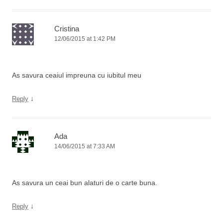
Cristina
12/06/2015 at 1:42 PM
As savura ceaiul impreuna cu iubitul meu
↓
Reply
Ada
14/06/2015 at 7:33 AM
As savura un ceai bun alaturi de o carte buna.
↓
Reply