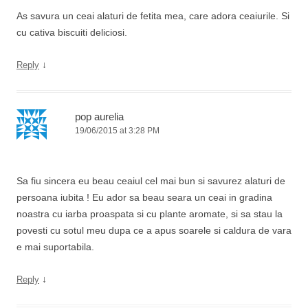
As savura un ceai alaturi de fetita mea, care adora ceaiurile. Si
cu cativa biscuiti deliciosi.
↓
Reply
pop aurelia
19/06/2015 at 3:28 PM
Sa fiu sincera eu beau ceaiul cel mai bun si savurez alaturi de
persoana iubita ! Eu ador sa beau seara un ceai in gradina
noastra cu iarba proaspata si cu plante aromate, si sa stau la
povesti cu sotul meu dupa ce a apus soarele si caldura de vara
e mai suportabila.
↓
Reply