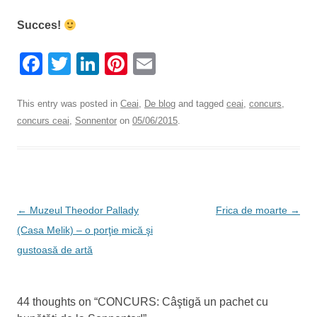
Succes!
F
T
Li
Pi
E
a
wi
n
nt
m
c
tt
k
er
ail
This entry was posted in
Ceai
,
De blog
and tagged
ceai
,
concurs
,
concurs ceai
,
Sonnentor
on
05/06/2015
.
e
er
e
e
b
dI
st
o
n
o
Post
←
Muzeul Theodor Pallady
Frica de moarte
→
k
navigation
(Casa Melik) – o porţie mică şi
gustoasă de artă
44 thoughts on “
CONCURS: Câştigă un pachet cu