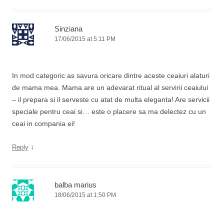
Sinziana
17/06/2015 at 5:11 PM
In mod categoric as savura oricare dintre aceste ceaiuri alaturi
de mama mea. Mama are un adevarat ritual al servirii ceaiului
– il prepara si il serveste cu atat de multa eleganta! Are servicii
speciale pentru ceai si… este o placere sa ma delectez cu un
ceai in compania ei!
↓
Reply
balba marius
18/06/2015 at 1:50 PM