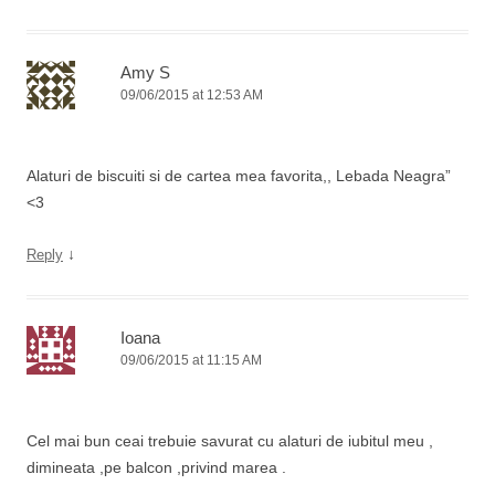
Amy S
09/06/2015 at 12:53 AM
Alaturi de biscuiti si de cartea mea favorita,, Lebada Neagra”
<3
↓
Reply
Ioana
09/06/2015 at 11:15 AM
Cel mai bun ceai trebuie savurat cu alaturi de iubitul meu ,
dimineata ,pe balcon ,privind marea .