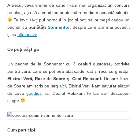
A trecut ceva vreme de când n-am mai organizat un concurs
pe blog, aşa că a venit momentul să remediem această situaţie
Te invit să-ţi pui norocul în joc şi poţi să primeşti cadou un
pachet cu
bunătăţi
Sonnentor
, despre care am mai povestit
şi cu
alte ocazii
.
Ce poţi câştiga
Un pachet de la Sonnentor cu 3 ceaiuri gustoase, potrivite
pentru vară, care se pot bea atât calde, cât şi reci, cu gheaţă:
Elixirul Verii, Raze de Soare şi Ceai Relaxant.
Despre Raze
de Soare am scris pe larg
aici
, Elixirul Verii l-am savurat alături
de ceva
goodies
, iar Ceaiul Relaxant te las să-l descoperi
singur
Cum participi