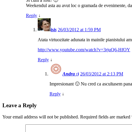
Si cum a fost? 🙂
Weekendul asta au avut loc o gramada de evenimente, dar 
Reply
↓
isis
26/03/2012 at 1:59 PM
Atata virtuozitate adunata in mainile pianistului
http://www.youtube.com/watch?v=3rjuQ6-HfOY
Reply
↓
Andra :)
26/03/2012 at 2:13 PM
Impresionant 🙂 Nu cred ca ascultasem pana 
Reply
↓
Leave a Reply
Your email address will not be published.
Required fields are marked