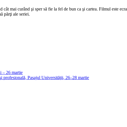
ăd cât mai curând şi sper să fie la fel de bun ca şi cartea. Filmul este 
 părţi ale seriei.
ni – 26 martie
şi profesională, Pasajul Universităţii, 26–28 martie