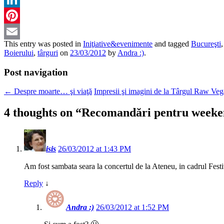
LinkedIn
Pinterest
This entry was posted in
Iniţiative&evenimente
and tagged
Bucureşti
Email
Boierului
,
târguri
on
23/03/2012
by
Andra :)
.
Post navigation
←
Despre moarte… şi viaţă
Impresii şi imagini de la Târgul Raw Ve
4 thoughts on “
Recomandări pentru weekend
isis
26/03/2012 at 1:43 PM
Am fost sambata seara la concertul de la Ateneu, in cadrul Festi
Reply
↓
Andra :)
26/03/2012 at 1:52 PM