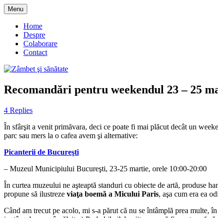
Skip
Menu
to
blog despre starea de bine :)
Zâmbet şi sănătate
content
Home
Despre
Colaborare
Contact
Recomandări pentru weekendul 23 – 25 mar
4 Replies
În sfârşit a venit primăvara, deci ce poate fi mai plăcut decât un week
parc sau mers la o cafea avem şi alternative:
Picanterii de Bucureşti
– Muzeul Municipiului Bucureşti, 23-25 martie, orele 10:00-20:00
În curtea muzeului ne aşteaptă standuri cu obiecte de artă, produse handm
propune să ilustreze
viaţa boemă a Micului Paris
, aşa cum era ea odi
Când am trecut pe acolo, mi s-a părut că nu se întâmplă prea multe, în 