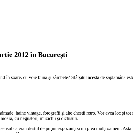
tie 2012 în Bucureşti
end în soare, cu voie bună şi zâmbete? Sfârşitul acesta de săptămână este
ade, haine vintage, fotografii şi alte chestii retro. Vor avea loc şi tot f
nioară, cu negustori, muzichii şi dichisuri.
sensul că erau destul de puţini expozanţi şi nu prea mulţi oameni. Asta p