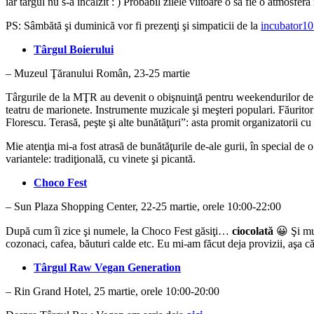
iar târgul nu s-a încălzit : ) Probabil zilele viitoare o să fie o atmosferă
PS: Sâmbătă şi duminică vor fi prezenţi şi simpaticii de la
incubator1
Târgul Boierului
– Muzeul Ţăranului Român, 23-25 martie
Târgurile de la MŢR au devenit o obişnuinţă pentru weekendurilor de s
teatru de marionete. Instrumente muzicale şi meşteri populari. Făuritori d
Florescu. Terasă, peşte şi alte bunătăţuri”: asta promit organizatorii cu
Mie atenţia mi-a fost atrasă de bunătăţurile de-ale gurii, în special de 
variantele: tradiţională, cu vinete şi picantă.
Choco Fest
– Sun Plaza Shopping Center, 22-25 martie, orele 10:00-22:00
După cum îi zice şi numele, la Choco Fest găsiţi…
ciocolată
😀 Şi mul
cozonaci, cafea, băuturi calde etc. Eu mi-am făcut deja provizii, aşa că
Târgul Raw Vegan Generation
– Rin Grand Hotel, 25 martie, orele 10:00-20:00