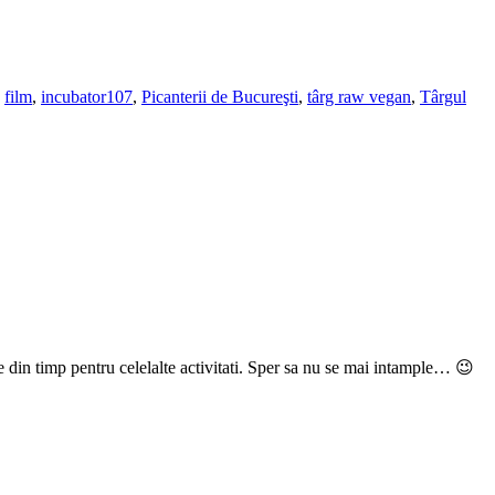
,
film
,
incubator107
,
Picanterii de Bucureşti
,
târg raw vegan
,
Târgul
 din timp pentru celelalte activitati. Sper sa nu se mai intample… 😉