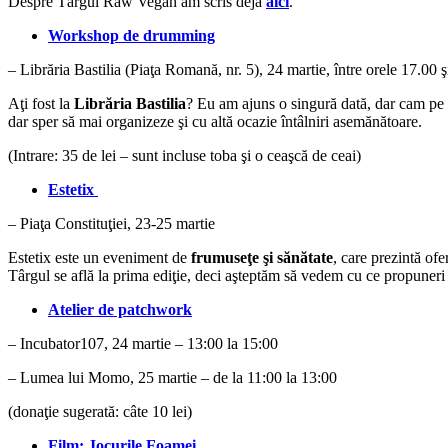
Despre Târgul Raw Vegan am scris deja
aici
.
Workshop de drumming
– Librăria Bastilia (Piaţa Romană, nr. 5), 24 martie, între orele 17.00 
Aţi fost la
Librăria Bastilia
? Eu am ajuns o singură dată, dar cam pe
dar sper să mai organizeze şi cu altă ocazie întâlniri asemănătoare.
(Intrare: 35 de lei – sunt incluse toba şi o ceaşcă de ceai)
Estetix
– Piaţa Constituţiei, 23-25 martie
Estetix este un eveniment de
frumuseţe şi sănătate
, care prezintă of
Târgul se află la prima ediţie, deci aşteptăm să vedem cu ce propuneri
Atelier de patchwork
– Incubator107, 24 martie – 13:00 la 15:00
– Lumea lui Momo, 25 martie – de la 11:00 la 13:00
(donaţie sugerată: câte 10 lei)
Film: Jocurile Foamei