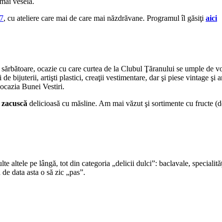
 mai veselă.
07
, cu ateliere care mai de care mai năzdrăvane. Programul îl găsiţi
aici
ărbătoare, ocazie cu care curtea de la Clubul Ţăranului se umple de voi
e bijuterii, artişti plastici, creaţii vestimentare, dar şi piese vintage şi 
 ocazia Bunei Vestiri.
o
zacuscă
delicioasă cu măsline. Am mai văzut şi sortimente cu fructe (d
te altele pe lângă, tot din categoria „delicii dulci”: baclavale, specialităţ
 de data asta o să zic „pas”.