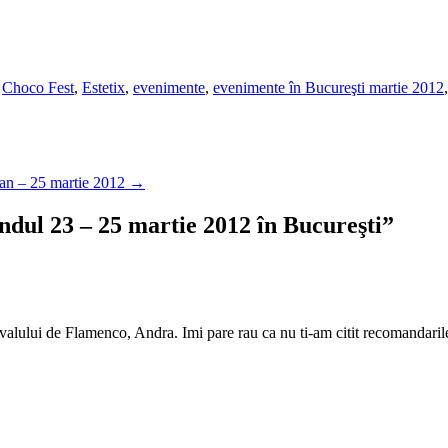
,
Choco Fest
,
Estetix
,
evenimente
,
evenimente în Bucureşti martie 2012
gan – 25 martie 2012
→
ul 23 – 25 martie 2012 în Bucureşti
”
valului de Flamenco, Andra. Imi pare rau ca nu ti-am citit recomandarile