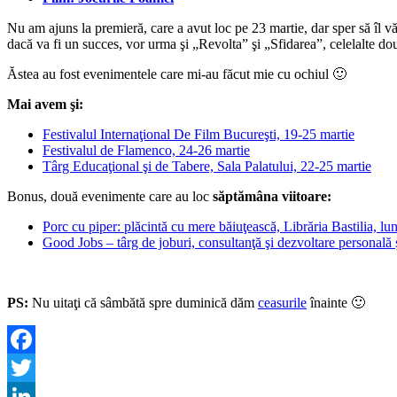
Nu am ajuns la premieră, care a avut loc pe 23 martie, dar sper să îl v
dacă va fi un succes, vor urma şi „Revolta” şi „Sfidarea”, celelalte două
Ăstea au fost evenimentele care mi-au făcut mie cu ochiul 🙂
Mai avem şi:
Festivalul Internaţional De Film Bucureşti, 19-25 martie
Festivalul de Flamenco, 24-26 martie
Târg Educaţional şi de Tabere, Sala Palatului, 22-25 martie
Bonus, două evenimente care au loc
săptămâna viitoare:
Porc cu piper: plăcintă cu mere băiuţească, Librăria Bastilia, lu
Good Jobs – târg de joburi, consultanţă şi dezvoltare personală 
PS:
Nu uitaţi că sâmbătă spre duminică dăm
ceasurile
înainte 🙂
Facebook
Twitter