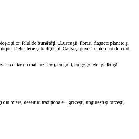
oşie şi tot felul de
bunătăţi
. „Lustragii, florari, flaşnete planete şi
antique. Delicaterie şi tradiţional. Cafea şi povestiri alese cu domnul
e-asta chiar nu mai auzisem), cu gulii, cu gogonele, pe lângă
i din miere, deserturi tradiţionale – greceşti, ungureşti şi turceşti,