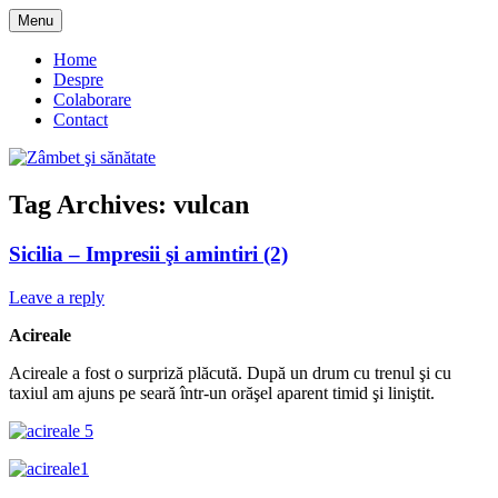
Skip
Menu
to
blog despre starea de bine :)
Zâmbet şi sănătate
content
Home
Despre
Colaborare
Contact
Tag Archives:
vulcan
Sicilia – Impresii şi amintiri (2)
Leave a reply
Acireale
Acireale a fost o surpriză plăcută. După un drum cu trenul şi cu
taxiul am ajuns pe seară într-un orăşel aparent timid şi liniştit.