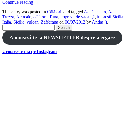
Continue reading
→
This entry was posted in
Călătorii
and tagged
Aci Castello
,
Aci
Trezza
,
Acireale
,
călătorii
,
Etna
,
impresii de vacanţă
,
impresii Sicilia
,
Italia
,
Sicilia
,
vulcan
,
Zafferana
on
06/07/2012
by
Andra :)
.
Search
for:
Abonează-te la NEWSLETTER despre alergare
Urmărește-mă pe Instagram