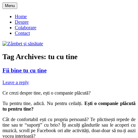
Skip
Menu
to
blog despre starea de bine :)
Zâmbet şi sănătate
content
Home
Despre
Colaborare
Contact
Tag Archives:
tu cu tine
Fii bine tu cu tine
Leave a reply
Ce crezi despre tine, ești o companie plăcută?
Tu pentru tine, adică. Nu pentru ceilalți.
Ești o companie plăcută
tu pentru tine?
Cât de confortabil ești cu propria persoană? Te plictisești repede de
tine sau te “suporți” cu brio? Îți asculți gândurile sau le acoperi cu
muzică, scroll pe Facebook ori alte activități, doar-doar să nu-ți auzi
vocea interioară?