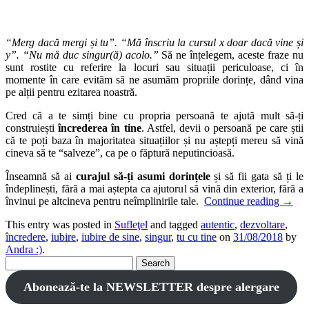
“Merg dacă mergi și tu”. “Mă înscriu la cursul x doar dacă vine și
y”. “Nu mă duc singur(ă) acolo.”
Să ne înțelegem, aceste fraze nu
sunt rostite cu referire la locuri sau situații periculoase, ci în
momente în care evităm să ne asumăm propriile dorințe, dând vina
pe alții pentru ezitarea noastră.
Cred că a te simți bine cu propria persoană te ajută mult să-ți
construiești
încrederea în tine
. Astfel, devii o persoană pe care știi
că te poți baza în majoritatea situațiilor și nu aștepți mereu să vină
cineva să te “salveze”, ca pe o făptură neputincioasă.
Înseamnă să ai
curajul să-ți asumi dorințele
și să fii gata să ți le
îndeplinești, fără a mai aștepta ca ajutorul să vină din exterior, fără a
învinui pe altcineva pentru neîmplinirile tale.
Continue reading
→
This entry was posted in
Sufleţel
and tagged
autentic
,
dezvoltare
,
încredere
,
iubire
,
iubire de sine
,
singur
,
tu cu tine
on
31/08/2018
by
Andra :)
.
Search
for:
Abonează-te la NEWSLETTER despre alergare