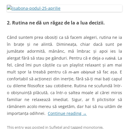
2. Rutina ne dă un răgaz de la a lua decizii
.
Când suntem prea obosiți ca să facem alegeri, rutina ne ia
în brațe și ne alintă. Dimineața, chiar dacă sunt pe
jumătate adormită, mănânc, mă îmbrac și apoi ies la
alergat fără să stau pe gânduri. Pentru că e deja
. La
o rutină
fel, când îmi pun căștile cu un playlist relaxant și am mai
mult spor la treabă pentru că
să fac așa. E
m-am obișnuit
confortabil să acționezi din inerție, fără să-ți mai bați capul
cu dileme filosofice sau cotidiene. Rutina ne scufundă într-
o obișnuință plăcută, ca într-o saltea moale al cărei miros
familiar ne relaxează imediat. Sigur, ar fi plictisitor să
rămânem acolo mereu să vegetăm, dar hai să nu uităm de
importanța odihnei.
Continue reading
→
This entry was posted in
Sufleţel
and tagged
monotonie
,