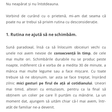
Nu neapărat și nu întotdeauna.
Vorbind de curând cu o prietenă, mi-am dat seama că
poate nu ar trebui să privim rutina cu desconsiderație.
1. Rutina ne ajută să ne schimbăm
.
Sună paradoxal, însă ca să înlocuim obiceiuri vechi cu
unele noi avem nevoie de
consecvență în timp
, de cele
mai multe ori. Schimbările durabile nu se produc peste
noapte, indiferent că e vorba de a medita 30 de minute, a
mânca mai multe legume sau a face mișcare. Cu toate
trebuie să ne obișnuim. Iar asta se face treptat, înșirând
zilnic
mici gesturi pe firul de ață al cotidianului
. Uneori
mai timid, alteori cu entuziasm, pentru ca la final să
obținem un colier pe care îl purtăm cu mândrie. La un
moment dat, ajungem să uităm chiar că-l mai avem, într-
atât de familiar ne-a devenit.