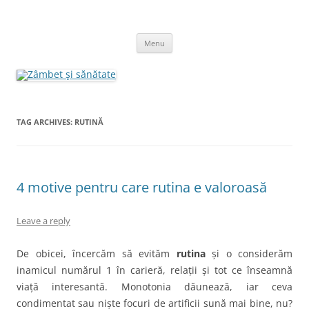
Skip
to
Zâmbet şi sănătate
content
blog despre starea de bine :)
Menu
TAG ARCHIVES:
RUTINĂ
4 motive pentru care rutina e valoroasă
Leave a reply
De obicei, încercăm să evităm
rutina
și o considerăm
inamicul numărul 1 în carieră, relații și tot ce înseamnă
viață interesantă. Monotonia dăunează, iar ceva
condimentat sau niște focuri de artificii sună mai bine, nu?