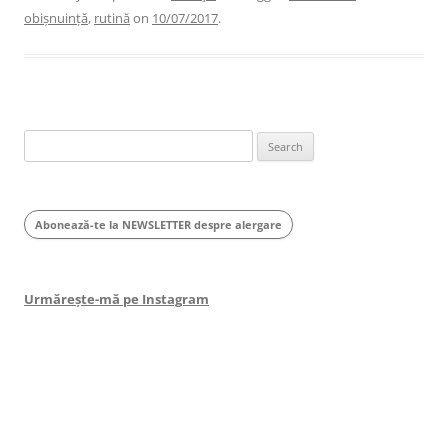
obișnuință
,
rutină
on
10/07/2017
.
Search
for:
Abonează-te la NEWSLETTER despre alergare
Urmărește-mă pe Instagram