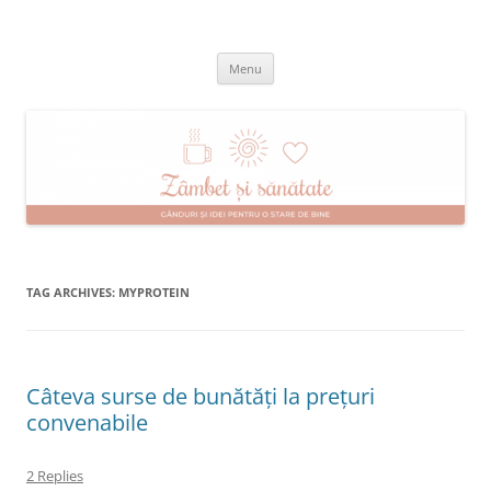
Skip
to
Zâmbet şi sănătate
content
blog despre starea de bine :)
Menu
TAG ARCHIVES:
MYPROTEIN
Câteva surse de bunătăți la prețuri
convenabile
2 Replies