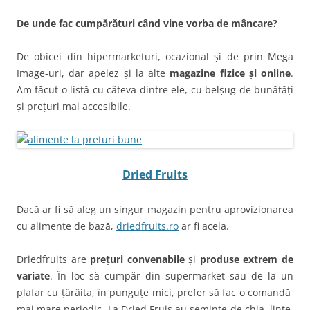
De unde fac cumpărături când vine vorba de mâncare?
De obicei din hipermarketuri, ocazional și de prin Mega
Image-uri, dar apelez și la alte
magazine fizice și online
.
Am făcut o listă cu câteva dintre ele, cu belșug de bunătăți
și prețuri mai accesibile.
Dried Fruits
Dacă ar fi să aleg un singur magazin pentru aprovizionarea
cu alimente de bază,
driedfruits.ro
ar fi acela.
Driedfruits are
prețuri convenabile
și
produse extrem de
variate
. În loc să cumpăr din supermarket sau de la un
plafar cu țârâita, în punguțe mici, prefer să fac o comandă
mai mare periodic. La Dried Fruis au semințe de chia, linte,