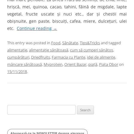
hrișcă, mei, quinoa, cacao, tahini, făină de migdale, lapte
vegetal, fructe uscate și nuci etc., dar și chestii mai
obișnuite, gen paste, biscuiți, cafea, miere, dulcețuri, ulei
etc.
Continue reading
→
This entry was posted in
Food
,
Sănătate
,
Tips&Tricks
and tagged
alimentaţie
,
alimentaţie sănătoasă
,
cum să cumperi sănătos
,
cumpărături
,
Driedfruits
,
Farmacia cu Plante
,
idei de alimente
,
mâncare sănătoasă
,
Myprotein
,
Orient Bazar
,
piață
,
Piaţa Obor
on
15/11/2018
.
Search
for:
Abonează-te la NEWSLETTER despre alergare