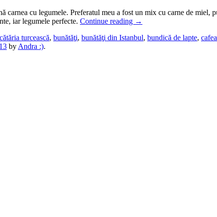
nă carnea cu legumele. Preferatul meu a fost un mix cu carne de miel, pui, 
nte, iar legumele perfecte.
Continue reading
→
cătăria turcească
,
bunătăţi
,
bunătăţi din Istanbul
,
bundică de lapte
,
cafea
13
by
Andra :)
.