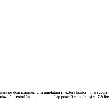
iferă nu doar mărimea, ci şi umplutura şi textura lipiilor – mai subţiri
ariază; în centrul Istanbulului un kebap poate fi cumpărat şi cu 7-8 lire