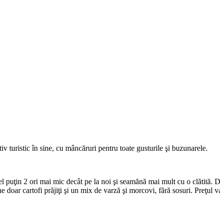
iv turistic în sine, cu mâncăruri pentru toate gusturile şi buzunarele.
el puţin 2 ori mai mic decât pe la noi şi seamănă mai mult cu o clătită. D
 doar cartofi prăjiţi şi un mix de varză şi morcovi, fără sosuri. Preţul v