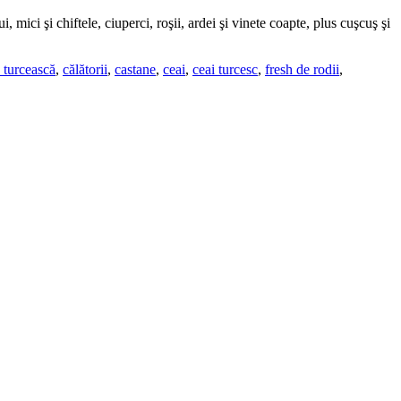
mici şi chiftele, ciuperci, roşii, ardei şi vinete coapte, plus cuşcuş şi
 turcească
,
călătorii
,
castane
,
ceai
,
ceai turcesc
,
fresh de rodii
,