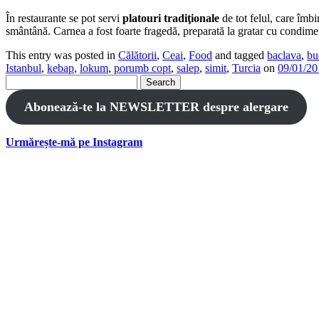
În restaurante se pot servi
platouri tradiţionale
de tot felul, care îmbi
smântână. Carnea a fost foarte fragedă, preparată la gratar cu condime
This entry was posted in
Călătorii
,
Ceai
,
Food
and tagged
baclava
,
bu
Istanbul
,
kebap
,
lokum
,
porumb copt
,
salep
,
simit
,
Turcia
on
09/01/20
Search
for:
Abonează-te la NEWSLETTER despre alergare
Urmărește-mă pe Instagram