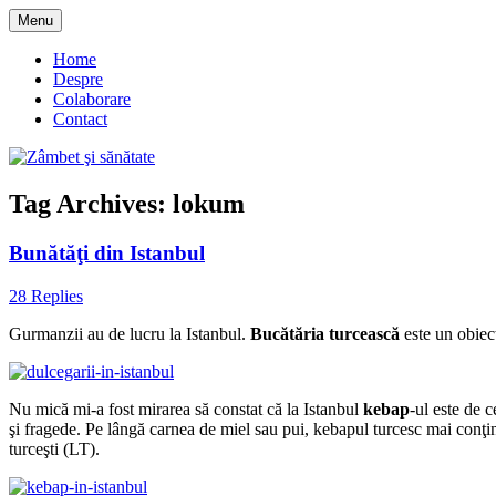
Skip
Menu
to
blog despre starea de bine :)
Zâmbet şi sănătate
content
Home
Despre
Colaborare
Contact
Tag Archives:
lokum
Bunătăţi din Istanbul
28 Replies
Gurmanzii au de lucru la Istanbul.
Bucătăria turcească
este un obiect
Nu mică mi-a fost mirarea să constat că la Istanbul
kebap
-ul este de c
şi fragede. Pe lângă carnea de miel sau pui, kebapul turcesc mai conţine
turceşti (LT).