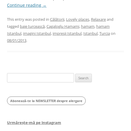
Continue reading
→
This entry was posted in
Călătorii
,
Lovely places
,
Relaxare
and
tagged
baie turcească
,
Cagaloglu Hamami
,
hamam
,
hamam
Istanbul
,
imagini Istanbul
,
impresii Istanbul
,
Istanbul
,
Turcia
on
08/01/2013
.
Search
for:
Abonează-te la NEWSLETTER despre alergare
Urmărește-mă pe Instagram