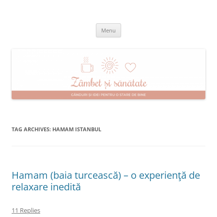
Skip
to
Zâmbet şi sănătate
content
blog despre starea de bine :)
Menu
TAG ARCHIVES:
HAMAM ISTANBUL
Hamam (baia turcească) – o experienţă de
relaxare inedită
11 Replies