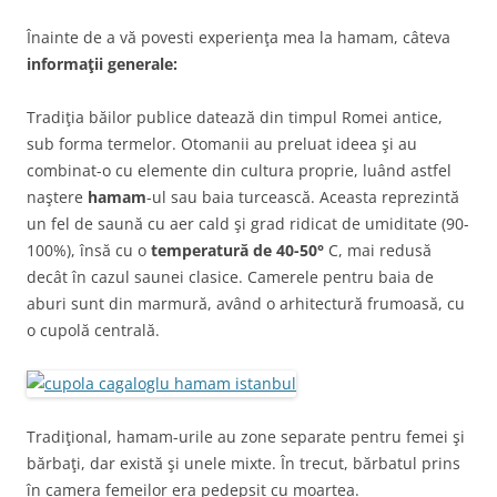
Înainte de a vă povesti experienţa mea la hamam, câteva
informaţii generale:
Tradiţia băilor publice datează din timpul Romei antice,
sub forma termelor. Otomanii au preluat ideea şi au
combinat-o cu elemente din cultura proprie, luând astfel
naştere
hamam
-ul sau baia turcească. Aceasta reprezintă
un fel de saună cu aer cald şi grad ridicat de umiditate (90-
100%), însă cu o
temperatură de 40-50
°
C, mai redusă
decât în cazul saunei clasice. Camerele pentru baia de
aburi sunt din marmură, având o arhitectură frumoasă, cu
o cupolă centrală.
Tradiţional, hamam-urile au zone separate pentru femei şi
bărbaţi, dar există şi unele mixte. În trecut, bărbatul prins
în camera femeilor era pedepsit cu moartea.