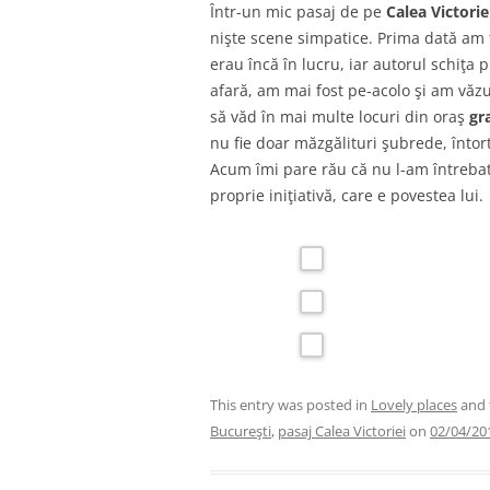
Într-un mic pasaj de pe
Calea Victorie
nişte scene simpatice. Prima dată am 
erau încă în lucru, iar autorul schiţa p
afară, am mai fost pe-acolo şi am văzut
să văd în mai multe locuri din oraş
gr
nu fie doar măzgălituri şubrede, întort
Acum îmi pare rău că nu l-am întrebat 
proprie iniţiativă, care e povestea lui.
This entry was posted in
Lovely places
and 
Bucureşti
,
pasaj Calea Victoriei
on
02/04/20