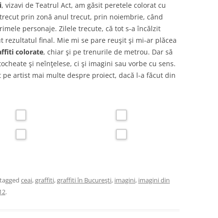
i
, vizavi de Teatrul Act, am găsit peretele colorat cu
trecut prin zonă anul trecut, prin noiembrie, când
rimele personaje. Zilele trecute, că tot s-a încălzit
 rezultatul final. Mie mi se pare reuşit şi mi-ar plăcea
affiti colorate
, chiar şi pe trenurile de metrou. Dar să
ocheate şi neînţelese, ci şi imagini sau vorbe cu sens.
pe artist mai multe despre proiect, dacă l-a făcut din
tagged
ceai
,
graffiti
,
graffiti în Bucureşti
,
imagini
,
imagini din
12
.