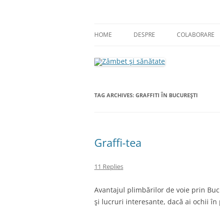
Skip
to
content
blog despre starea de bine :)
Zâmbet şi sănătate
HOME
DESPRE
COLABORARE
TAG ARCHIVES:
GRAFFITI ÎN BUCUREŞTI
Graffi-tea
11 Replies
Avantajul plimbărilor de voie prin Buc
şi lucruri interesante, dacă ai ochii î