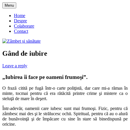
Skip
Menu
to
blog despre starea de bine :)
Zâmbet şi sănătate
content
Home
Despre
Colaborare
Contact
Gând de iubire
Leave a reply
„Iubirea îi face pe oameni frumoşi”
.
O frază citită pe fugă într-o carte poliţistă, dar care mi-a rămas în
minte, tocmai pentru că era rătăcită printre crime şi mistere ca o
steluţă de mare în deşert.
Într-adevăr, oamenii care iubesc sunt mai frumoşi. Fizic, pentru că
zâmbesc mai des şi le strălucesc ochii. Spiritual, pentru că au o alură
de bunăvoinţă şi de împăcare cu sine în stare să binedispună pe
oricine.