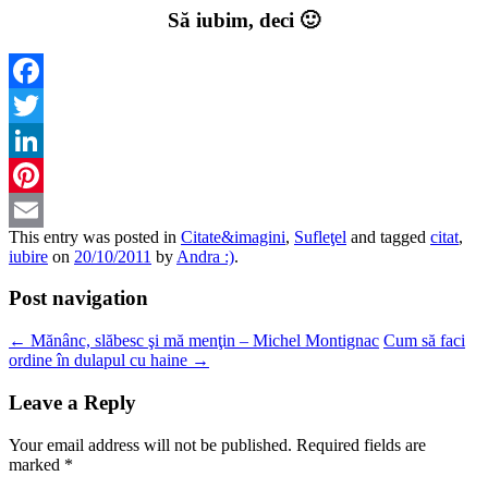
Să iubim, deci 🙂
Facebook
Twitter
LinkedIn
Pinterest
This entry was posted in
Citate&imagini
,
Sufleţel
and tagged
citat
,
Email
iubire
on
20/10/2011
by
Andra :)
.
Post navigation
←
Mănânc, slăbesc şi mă menţin – Michel Montignac
Cum să faci
ordine în dulapul cu haine
→
Leave a Reply
Your email address will not be published.
Required fields are
marked
*