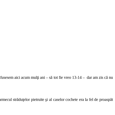
usesem aici acum mulţi ani – să tot fie vreo 13-14 – dar am zis că nu
rmecul străduţelor pietruite şi al caselor cochete era la fel de proaspăt