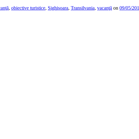
canţă
,
obiective turistice
,
Sighişoara
,
Transilvania
,
vacanţă
on
09/05/20