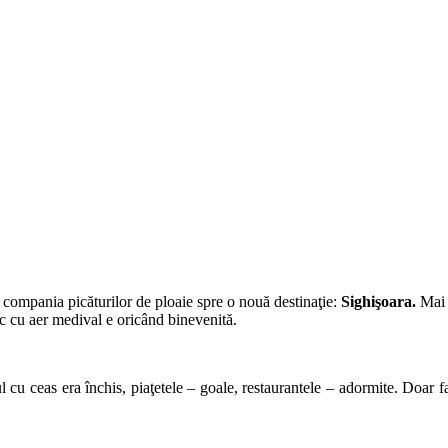
 compania picăturilor de ploaie spre o nouă destinaţie:
Sighişoara.
Mai f
oc cu aer medival e oricând binevenită.
l cu ceas era închis, piaţetele – goale, restaurantele – adormite. Doar fa