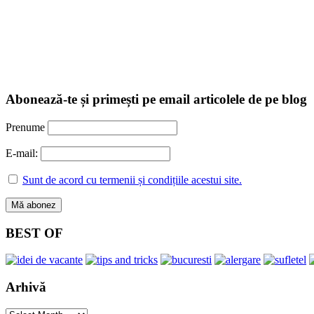
Abonează-te și primești pe email articolele de pe blog
Prenume
E-mail:
Sunt de acord cu termenii și condițiile acestui site.
BEST OF
Arhivă
Arhivă