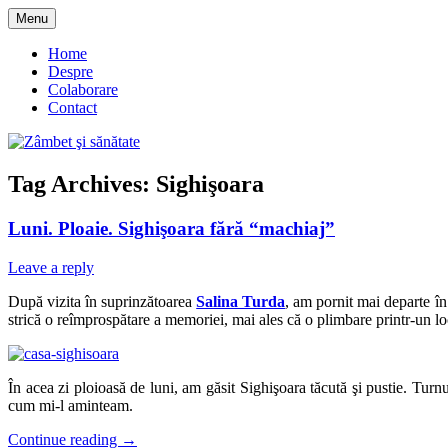
Skip
Menu
to
blog despre starea de bine :)
Zâmbet şi sănătate
content
Home
Despre
Colaborare
Contact
Tag Archives:
Sighişoara
Luni. Ploaie. Sighişoara fără “machiaj”
Leave a reply
După vizita în suprinzătoarea
Salina Turda
, am pornit mai departe în
strică o reîmprospătare a memoriei, mai ales că o plimbare printr-un l
În acea zi ploioasă de luni, am găsit Sighişoara tăcută şi pustie. Turnu
cum mi-l aminteam.
Continue reading
→