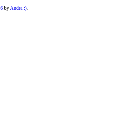
16
by
Andra :)
.