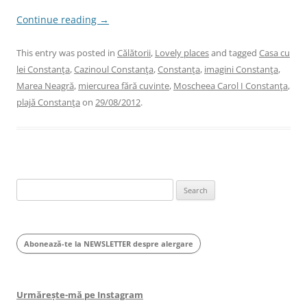
Continue reading
→
This entry was posted in
Călătorii
,
Lovely places
and tagged
Casa cu
lei Constanţa
,
Cazinoul Constanţa
,
Constanţa
,
imagini Constanţa
,
Marea Neagră
,
miercurea fără cuvinte
,
Moscheea Carol I Constanţa
,
plajă Constanţa
on
29/08/2012
.
Search
for:
Abonează-te la NEWSLETTER despre alergare
Urmărește-mă pe Instagram