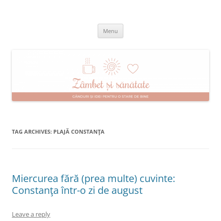
Skip
to
Zâmbet şi sănătate
content
blog despre starea de bine :)
Menu
TAG ARCHIVES:
PLAJĂ CONSTANŢA
Miercurea fără (prea multe) cuvinte:
Constanţa într-o zi de august
Leave a reply