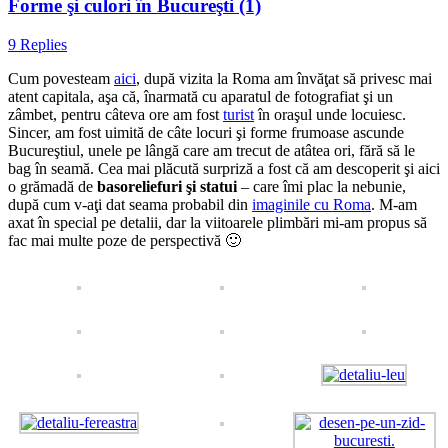
Forme şi culori în Bucureşti (1)
9 Replies
Cum povesteam
aici
, după vizita la Roma am învăţat să privesc mai
atent capitala, aşa că, înarmată cu aparatul de fotografiat şi un
zâmbet, pentru câteva ore am fost
turist
în oraşul unde locuiesc.
Sincer, am fost uimită de câte locuri şi forme frumoase ascunde
Bucureştiul, unele pe lângă care am trecut de atâtea ori, fără să le
bag în seamă. Cea mai plăcută surpriză a fost că am descoperit şi aici
o grămadă de
basoreliefuri şi statui
– care îmi plac la nebunie,
după cum v-aţi dat seama probabil din
imaginile cu Roma
. M-am
axat în special pe detalii, dar la viitoarele plimbări mi-am propus să
fac mai multe poze de perspectivă 🙂