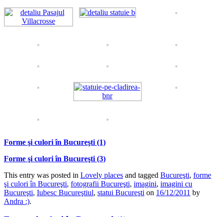
Forme şi culori în Bucureşti (1)
Forme şi culori în Bucureşti (3)
This entry was posted in
Lovely places
and tagged
Bucureşti
,
forme
şi culori în Bucureşti
,
fotografii Bucureşti
,
imagini
,
imagini cu
Bucureşti
,
Iubesc Bucureştiul
,
statui Bucureşti
on
16/12/2011
by
Andra :)
.