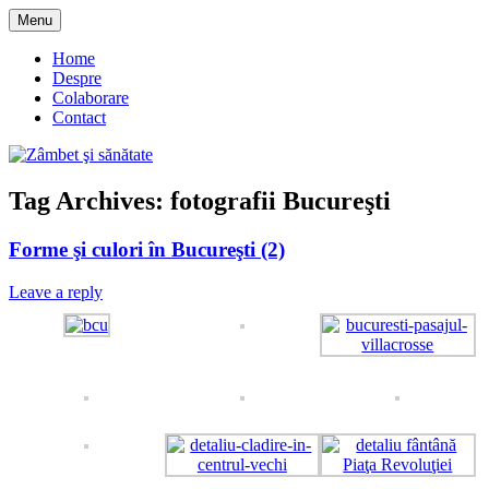
Skip
Menu
to
blog despre starea de bine :)
Zâmbet şi sănătate
content
Home
Despre
Colaborare
Contact
Tag Archives:
fotografii Bucureşti
Forme şi culori în Bucureşti (2)
Leave a reply