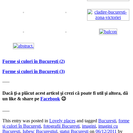
Forme şi culori în Bucureşti (2)
Forme şi culori în Bucureşti (3)
—–
Dacă ţi-a plăcut acest articol şi crezi că poate fi util şi altora, dă
un like & share pe
Facebook
😉
—–
This entry was posted in
Lovely places
and tagged
Bucureşti
,
forme
şi culori în Bucureşti
,
fotografii Bucureşti
,
imagini
,
imagini cu
Bucureşti
,
Iubesc Bucureştiul
,
statui Bucureşti
on
06/12/2011
by