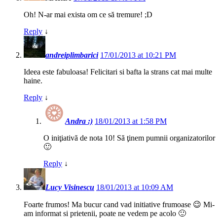
Oh! N-ar mai exista om ce să tremure! ;D
Reply
↓
andreiplimbarici
17/01/2013 at 10:21 PM
Ideea este fabuloasa! Felicitari si bafta la strans cat mai multe
haine.
Reply
↓
Andra :)
18/01/2013 at 1:58 PM
O iniţiativă de nota 10! Să ţinem pumnii organizatorilor
🙂
Reply
↓
Lucy Visinescu
18/01/2013 at 10:09 AM
Foarte frumos! Ma bucur cand vad initiative frumoase 😉 Mi-
am informat si prietenii, poate ne vedem pe acolo 🙂