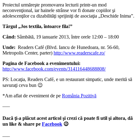
Proiectul urmăreşte promovarea lecturii printr-un mod
neconvenţional, iar hainele strânse vor fi donate copiilor şi
adolescenţilor cu dizabilităţi sprijiniţi de asociaţia „Deschide Inima”.
Târgul „Jos textila, întoarce fila!”
Când:
Sâmbătă, 19 ianuarie 2013, între orele 12:00 – 18:00
Unde:
Readers Café (Blvd. Iancu de Hunedoara, nr. 56-60,
Metropolis Center, parter)
http://www.readerscafe.ro/
Pagina de Facebook a evenimentului:
http://www.facebook.com/events/314116448688808/
PS: Locaţia, Readers Café, e un restaurant simpatic, unde merită să
savuraţi ceva bun 😉
*Am aflat de eveniment de pe
România Pozitivă
—–
Dacă ţi-a plăcut acest articol şi crezi că poate fi util şi altora, dă
un like & share pe
Facebook
😉
—–