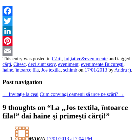
Facebook
Twitter
LinkedIn
Pinterest
This entry was posted in
Cărţi
,
Iniţiative&evenimente
and tagged
Email
cărţi
,
Citesc
,
deci sunt sexy
,
eveniment
,
evenimente Bucureşti
,
haine
,
întoarce fila
,
Jos textila
,
schimb
on
17/01/2013
by
Andra :)
.
Post navigation
←
Invitaţie la ceai
Cum convingi oamenii să urce pe scări?
→
9 thoughts on “
La „Jos textila, întoarce
fila!” dai haine şi primeşti cărţi!
”
MARIA
17/01/2013 at 7:04 PM