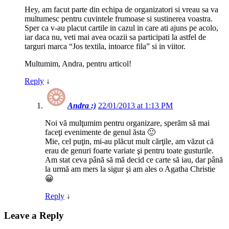
Hey, am facut parte din echipa de organizatori si vreau sa va
multumesc pentru cuvintele frumoase si sustinerea voastra.
Sper ca v-au placut cartile in cazul in care ati ajuns pe acolo,
iar daca nu, veti mai avea ocazii sa participati la astfel de
targuri marca “Jos textila, intoarce fila” si in viitor.
Multumim, Andra, pentru articol!
Reply
↓
Andra :)
22/01/2013 at 1:13 PM
Noi vă mulţumim pentru organizare, sperăm să mai
faceţi evenimente de genul ăsta 🙂
Mie, cel puţin, mi-au plăcut mult cărţile, am văzut că
erau de genuri foarte variate şi pentru toate gusturile.
Am stat ceva până să mă decid ce carte să iau, dar până
la urmă am mers la sigur şi am ales o Agatha Christie
😀
Reply
↓
Leave a Reply