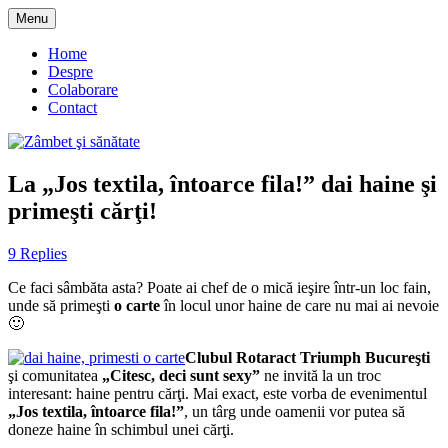
Skip
Menu
to
blog despre starea de bine :)
Zâmbet şi sănătate
content
Home
Despre
Colaborare
Contact
La „Jos textila, întoarce fila!” dai haine şi
primeşti cărţi!
9 Replies
Ce faci sâmbăta asta? Poate ai chef de o mică ieşire într-un loc fain,
unde să primeşti
o carte
în locul unor haine de care nu mai ai nevoie
🙂
Clubul Rotaract Triumph Bucureşti
şi comunitatea
„Citesc, deci sunt sexy”
ne invită la un troc
interesant: haine pentru cărţi. Mai exact, este vorba de evenimentul
„Jos textila, întoarce fila!”
, un târg unde oamenii vor putea să
doneze haine în schimbul unei cărţi.