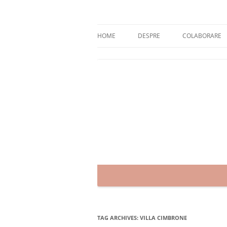
Skip
to
content
blog despre starea de bine :)
Zâmbet şi sănătate
HOME
DESPRE
COLABORARE
TAG ARCHIVES:
VILLA CIMBRONE