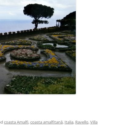
ed
coasta Amalfi
,
coasta amalfitană
,
Italia
,
Ravello
,
Villa