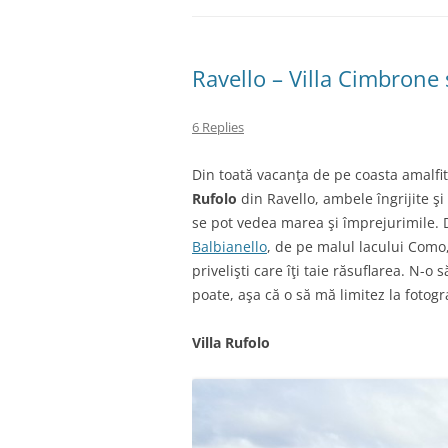
Ravello – Villa Cimbrone ş
6 Replies
Din toată vacanţa de pe coasta amalfi
Rufolo
din Ravello, ambele îngrijite ş
se pot vedea marea şi împrejurimile.
Balbianello
, de pe malul lacului Como
privelişti care îţi taie răsuflarea. N-o
poate, aşa că o să mă limitez la fotogra
Villa Rufolo