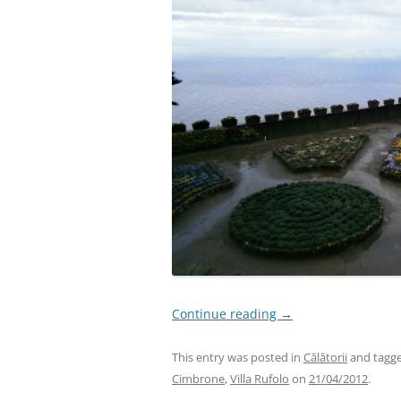
Continue reading
→
This entry was posted in
Călătorii
and tagg
Cimbrone
,
Villa Rufolo
on
21/04/2012
.