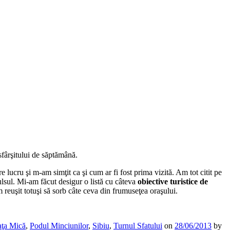
sfârşitului de săptămână.
 lucru şi m-am simţit ca şi cum ar fi fost prima vizită. Am tot citit pe
pulsul. Mi-am făcut desigur o listă cu câteva
obiective turistice de
am reuşit totuşi să sorb câte ceva din frumuseţea oraşului.
aţa Mică
,
Podul Minciunilor
,
Sibiu
,
Turnul Sfatului
on
28/06/2013
by