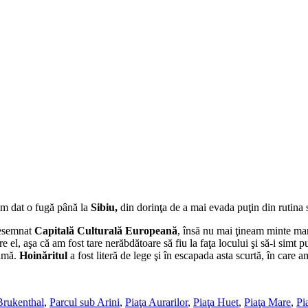
am dat o fugă până la
Sibiu,
din dorinţa de a mai evada puţin din rutina 
desemnat
Capitală Culturală Europeană
, însă nu mai ţineam minte mare
el, aşa că am fost tare nerăbdătoare să fiu la faţa locului şi să-i simt 
eamă.
Hoinăritul
a fost literă de lege şi în escapada asta scurtă, în care 
rukenthal
,
Parcul sub Arini
,
Piaţa Aurarilor
,
Piaţa Huet
,
Piaţa Mare
,
Pi