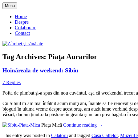
Skip
Menu
to
blog despre starea de bine :)
Zâmbet şi sănătate
content
Home
Despre
Colaborare
Contact
Tag Archives:
Piaţa Aurarilor
Hoinăreala de weekend: Sibiu
7 Replies
Pofta de plimbat şi-a spus din nou cuvântul, aşa că weekendul trecut 
Cu Sibiul m-am mai întâlnit acum mulţi ani, înainte să fie renovat şi 
bloguri în ultima vreme despre acest oraş, am auzit lume vorbind despre 
văzut
, dar am ţinut-o la păstrare în geantă şi nu am prea băgat-o în s
Piaţa Mică
Continue reading
→
This entry was posted in
Călătorii
and tagged
Casa Calfelor
,
Muzeul B