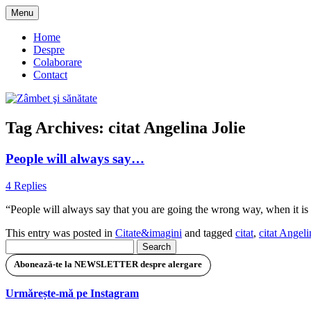
Skip
Menu
to
blog despre starea de bine :)
Zâmbet şi sănătate
content
Home
Despre
Colaborare
Contact
Tag Archives:
citat Angelina Jolie
People will always say…
4 Replies
“People will always say that you are going the wrong way, when it is
This entry was posted in
Citate&imagini
and tagged
citat
,
citat Angeli
Search
for:
Abonează-te la NEWSLETTER despre alergare
Urmărește-mă pe Instagram