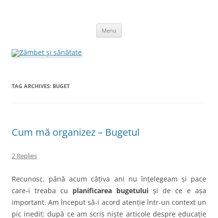
Skip
to
Zâmbet şi sănătate
content
blog despre starea de bine :)
Menu
TAG ARCHIVES:
BUGET
Cum mă organizez – Bugetul
2 Replies
Recunosc, până acum câțiva ani nu înțelegeam și pace
care-i treaba cu
planificarea bugetului
și de ce e așa
important. Am început să-i acord atenție într-un context un
pic inedit: după ce am scris niște articole despre educație