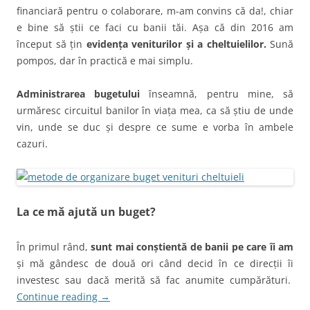
financiară pentru o colaborare, m-am convins că da!, chiar
e bine să știi ce faci cu banii tăi. Așa că din 2016 am
început să țin
evidența veniturilor și a cheltuielilor.
Sună
pompos, dar în practică e mai simplu.
Administrarea bugetului
înseamnă, pentru mine, să
urmăresc circuitul banilor în viața mea, ca să știu de unde
vin, unde se duc și despre ce sume e vorba în ambele
cazuri.
La ce mă ajută un buget?
În primul rând,
sunt mai conștientă de banii pe care îi am
și mă gândesc de două ori când decid în ce direcții îi
investesc sau dacă merită să fac anumite cumpărături.
Continue reading
→