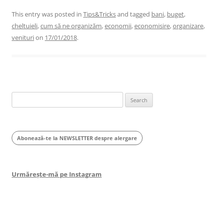
This entry was posted in
Tips&Tricks
and tagged
bani
,
buget
,
cheltuieli
,
cum să ne organizăm
,
economii
,
economisire
,
organizare
,
venituri
on
17/01/2018
.
Search
for:
Abonează-te la NEWSLETTER despre alergare
Urmărește-mă pe Instagram