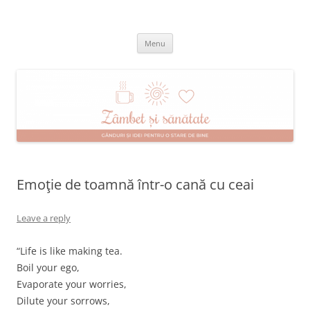
Skip
to
Zâmbet şi sănătate
content
blog despre starea de bine :)
Menu
Emoţie de toamnă într-o cană cu ceai
Leave a reply
“Life is like making tea.
Boil your ego,
Evaporate your worries,
Dilute your sorrows,