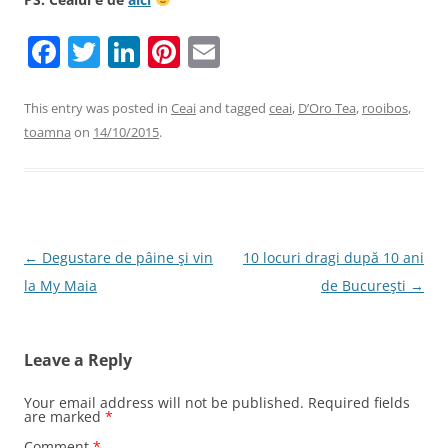
F
T
Li
Pi
E
a
w
n
nt
m
c
itt
k
er
ai
This entry was posted in
Ceai
and tagged
ceai
,
D’Oro Tea
,
rooibos
,
toamna
on
14/10/2015
.
e
er
e
e
l
b
dI
st
o
n
o
Post
←
Degustare de pâine şi vin
10 locuri dragi după 10 ani
k
navigation
la My Maia
de Bucureşti
→
Leave a Reply
Your email address will not be published.
Required fields
are marked
*
Comment
*