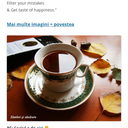
Filter your mistakes
& Get taste of happiness.”
Mai multe imagini + povestea
PS: Ceaiul e de
aici