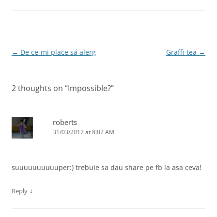
b
dI
st
o
n
o
Post
←
De ce-mi place să alerg
Graffi-tea
→
k
navigation
2 thoughts on “
Impossible?
”
roberts
31/03/2012 at 8:02 AM
suuuuuuuuuuper:) trebuie sa dau share pe fb la asa ceva!
↓
Reply