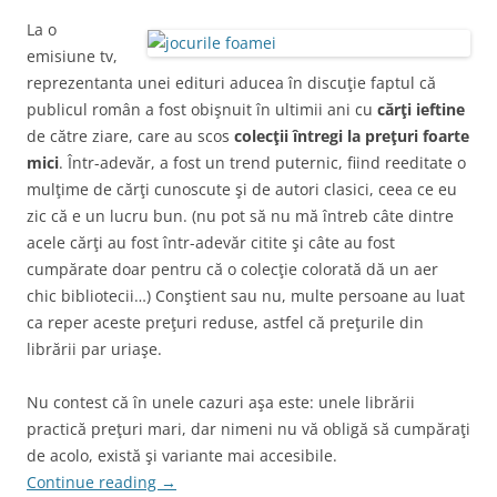
La o
emisiune tv,
reprezentanta unei edituri aducea în discuţie faptul că
publicul român a fost obişnuit în ultimii ani cu
cărţi ieftine
de către ziare, care au scos
colecţii întregi la preţuri foarte
mici
. Într-adevăr, a fost un trend puternic, fiind reeditate o
mulţime de cărţi cunoscute şi de autori clasici, ceea ce eu
zic că e un lucru bun. (nu pot să nu mă întreb câte dintre
acele cărţi au fost într-adevăr citite şi câte au fost
cumpărate doar pentru că o colecţie colorată dă un aer
chic bibliotecii…) Conştient sau nu, multe persoane au luat
ca reper aceste preţuri reduse, astfel că preţurile din
librării par uriaşe.
Nu contest că în unele cazuri aşa este: unele librării
practică preţuri mari, dar nimeni nu vă obligă să cumpăraţi
de acolo, există şi variante mai accesibile.
Continue reading
→