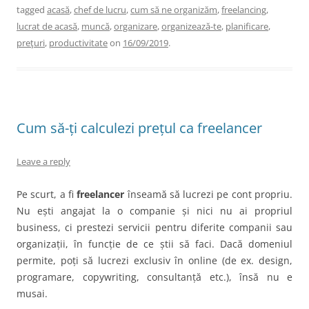
tagged
acasă
,
chef de lucru
,
cum să ne organizăm
,
freelancing
,
lucrat de acasă
,
muncă
,
organizare
,
organizează-te
,
planificare
,
preţuri
,
productivitate
on
16/09/2019
.
Cum să-ți calculezi prețul ca freelancer
Leave a reply
Pe scurt, a fi
freelancer
înseamă să lucrezi pe cont propriu.
Nu ești angajat la o companie și nici nu ai propriul
business, ci prestezi servicii pentru diferite companii sau
organizații, în funcție de ce știi să faci. Dacă domeniul
permite, poți să lucrezi exclusiv în online (de ex. design,
programare, copywriting, consultanță etc.), însă nu e
musai.