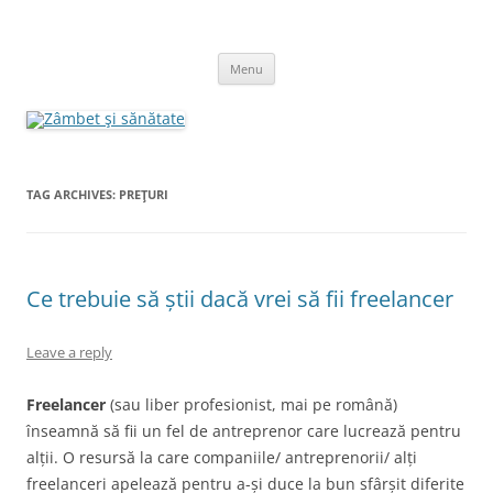
Skip
to
Zâmbet şi sănătate
content
blog despre starea de bine :)
Menu
TAG ARCHIVES:
PREŢURI
Ce trebuie să știi dacă vrei să fii freelancer
Leave a reply
Freelancer
(sau liber profesionist, mai pe română)
înseamnă să fii un fel de antreprenor care lucrează pentru
alții. O resursă la care companiile/ antreprenorii/ alți
freelanceri apelează pentru a-și duce la bun sfârșit diferite