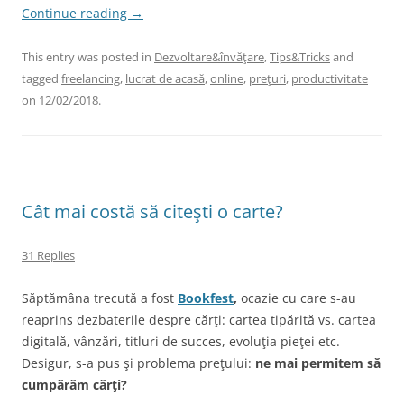
Continue reading
→
This entry was posted in
Dezvoltare&învăţare
,
Tips&Tricks
and
tagged
freelancing
,
lucrat de acasă
,
online
,
preţuri
,
productivitate
on
12/02/2018
.
Cât mai costă să citeşti o carte?
31 Replies
Săptămâna trecută a fost
Bookfest
,
ocazie cu care s-au
reaprins dezbaterile despre cărţi: cartea tipărită vs. cartea
digitală, vânzări, titluri de succes, evoluţia pieţei etc.
Desigur, s-a pus şi problema preţului:
ne mai permitem să
cumpărăm cărţi?