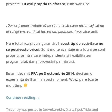
proiecte.
Tu ești propria ta afacere
, cum s-ar zice.
„
Dar ce frumos trebuie să fie să nu te streseze niciun șef, să nu
ai colegi enervanți, să lucrezi din pijamale…
” vor zice unii.
Nu e totul roz și cu siguranță că
acest tip de activitate nu
se potrivește oricui
. Sunt multe avantaje în a lucra pe cont
propriu, printre care independența și flexibilitatea
programului, dar și provocări pe măsură.
Eu am devenit
PFA pe 3 octombrie 2014
, deci am o
experiență de 5 ani la acest moment. Wow, pare foarte
mult timp
Continue reading
→
This entry was posted in
Dezvoltare&învăţare
,
Tips&Tricks
and