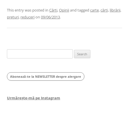
This entry was posted in
Cărţi
,
Opinii
and tagged
carte
,
cărţi
,
librării
,
preţuri
,
reduceri
on
09/06/2013
.
Search
for:
Abonează-te la NEWSLETTER despre alergare
Urmărește-mă pe Instagram