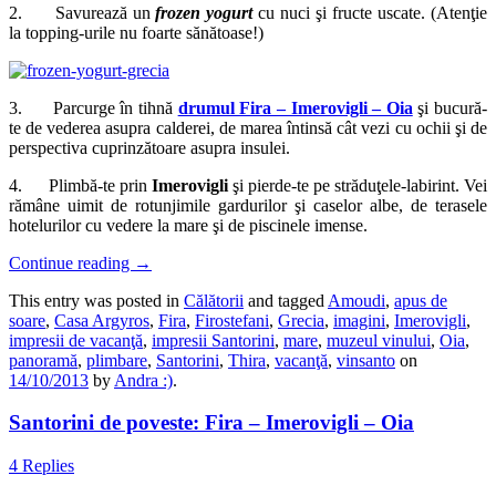
2. Savurează un
frozen yogurt
cu nuci şi fructe uscate. (Atenţie
la topping-urile nu foarte sănătoase!)
3. Parcurge în tihnă
drumul Fira – Imerovigli – Oia
şi bucură-
te de vederea asupra calderei, de marea întinsă cât vezi cu ochii şi de
perspectiva cuprinzătoare asupra insulei.
4. Plimbă-te prin
Imerovigli
şi pierde-te pe străduţele-labirint. Vei
rămâne uimit de rotunjimile gardurilor şi caselor albe, de terasele
hotelurilor cu vedere la mare şi de piscinele imense.
Continue reading
→
This entry was posted in
Călătorii
and tagged
Amoudi
,
apus de
soare
,
Casa Argyros
,
Fira
,
Firostefani
,
Grecia
,
imagini
,
Imerovigli
,
impresii de vacanţă
,
impresii Santorini
,
mare
,
muzeul vinului
,
Oia
,
panoramă
,
plimbare
,
Santorini
,
Thira
,
vacanţă
,
vinsanto
on
14/10/2013
by
Andra :)
.
Santorini de poveste: Fira – Imerovigli – Oia
4 Replies