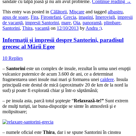
sandale cu talpă joasă şi nu am avut probleme.
Continue reading
→
This entry was posted in
Călătorii
,
Mişcare
and tagged
albastru
,
apus de soare
,
Fira
,
Firostefani
,
Grecia
,
imagini
,
Imerovigli
,
impresii
de vacanţă
,
impresii Santorini
,
mare
,
Oia
,
panoramă
,
plimbare
,
Santorini
,
Thira
,
vacanţă
on
12/10/2013
by
Andra :)
.
Informaţii şi impresii despre Santorini, paradisul
grecesc al Mării Egee
10 Replies
–
Santorini
este un complex de insule, rezultat în urma unei erupţii
vulcanice puternice de acum 3.600 de ani, ce a determinat
fragmentarea unei insule mai mari şi formarea unei
caldere
. Insula
principală este destul de mică (aproximativ 20 de km de la nord la
sud) şi poate fi explorată chiar şi într-o săptămână;
– pe insula asta, parcă totul şopteşte “
Relaxează-te!”
Sunt extrem
de mulţi turişti, iar buna-dispoziţie se simte în atmosferă şi e
molipsitoare;
– numele oficial este
Thira
, dar i se spune Santorini în cinstea