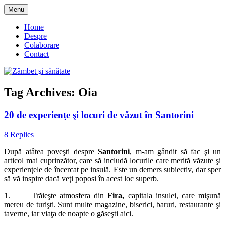
Skip
Menu
to
blog despre starea de bine :)
Zâmbet şi sănătate
content
Home
Despre
Colaborare
Contact
Tag Archives:
Oia
20 de experienţe şi locuri de văzut în Santorini
8 Replies
După atâtea poveşti despre
Santorini
, m-am gândit să fac şi un
articol mai cuprinzător, care să includă locurile care merită văzute şi
experienţele de încercat pe insulă. Este un demers subiectiv, dar sper
să vă inspire dacă veţi poposi în acest loc superb.
1. Trăieşte atmosfera din
Fira,
capitala insulei, care mişună
mereu de turişti. Sunt multe magazine, biserici, baruri, restaurante şi
taverne, iar viaţa de noapte o găseşti aici.