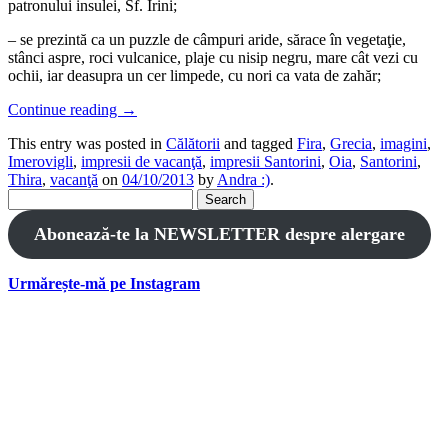
patronului insulei, Sf. Irini;
– se prezintă ca un puzzle de câmpuri aride, sărace în vegetaţie,
stânci aspre, roci vulcanice, plaje cu nisip negru, mare cât vezi cu
ochii, iar deasupra un cer limpede, cu nori ca vata de zahăr;
Continue reading
→
This entry was posted in
Călătorii
and tagged
Fira
,
Grecia
,
imagini
,
Imerovigli
,
impresii de vacanţă
,
impresii Santorini
,
Oia
,
Santorini
,
Thira
,
vacanţă
on
04/10/2013
by
Andra :)
.
Search
for:
Abonează-te la NEWSLETTER despre alergare
Urmărește-mă pe Instagram