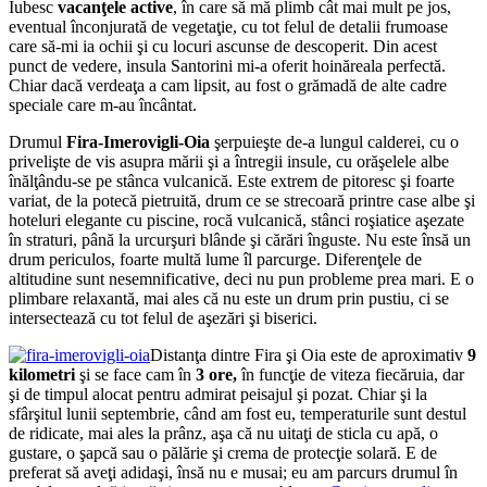
Iubesc
vacanţele active
, în care să mă plimb cât mai mult pe jos,
eventual înconjurată de vegetaţie, cu tot felul de detalii frumoase
care să-mi ia ochii şi cu locuri ascunse de descoperit. Din acest
punct de vedere, insula Santorini mi-a oferit hoinăreala perfectă.
Chiar dacă verdeaţa a cam lipsit, au fost o grămadă de alte cadre
speciale care m-au încântat.
Drumul
Fira-Imerovigli-Oia
şerpuieşte de-a lungul calderei, cu o
privelişte de vis asupra mării şi a întregii insule, cu orăşelele albe
înălţându-se pe stânca vulcanică. Este extrem de pitoresc şi foarte
variat, de la potecă pietruită, drum ce se strecoară printre case albe şi
hoteluri elegante cu piscine, rocă vulcanică, stânci roşiatice aşezate
în straturi, până la urcurşuri blânde şi cărări înguste. Nu este însă un
drum periculos, foarte multă lume îl parcurge. Diferenţele de
altitudine sunt nesemnificative, deci nu pun probleme prea mari. E o
plimbare relaxantă, mai ales că nu este un drum prin pustiu, ci se
intersectează cu tot felul de aşezări şi biserici.
Distanţa dintre Fira şi Oia este de aproximativ
9
kilometri
şi se face cam în
3 ore,
în funcţie de viteza fiecăruia, dar
şi de timpul alocat pentru admirat peisajul şi pozat. Chiar şi la
sfârşitul lunii septembrie, când am fost eu, temperaturile sunt destul
de ridicate, mai ales la prânz, aşa că nu uitaţi de sticla cu apă, o
gustare, o şapcă sau o pălărie şi crema de protecţie solară. E de
preferat să aveţi adidaşi, însă nu e musai; eu am parcurs drumul în