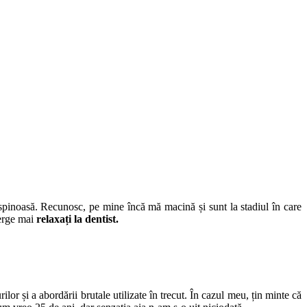
 spinoasă. Recunosc, pe mine încă mă macină și sunt la stadiul în care
merge mai
relaxați la dentist.
ilor și a abordării brutale utilizate în trecut. În cazul meu, țin minte că