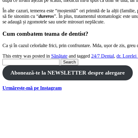
după ce m-am așezat pe scaun, medicul mi-a spus că doar se uită, iar î
În alte cazuri, temerea este “moștenită” ori primită de la alții (familie
să fie sinonim cu “
dureros
”. În plus, tratamentul stomatologic este unu
se adaugă și zgomotele sau unele mirosuri neplăcute.
Cum combatem teama de dentist?
Ca și în cazul celorlalte frici, prin confruntare. Mda, ușor de zis, gr
This entry was posted in
Sănătate
and tagged
24/7 Dental
,
dr. Lorelei
Search
for:
Abonează-te la NEWSLETTER despre alergare
Urmărește-mă pe Instagram