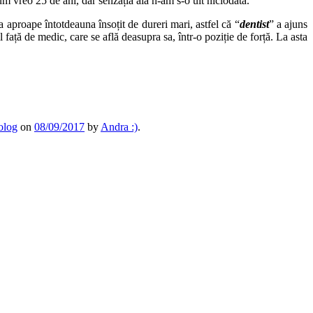
m vreo 25 de ani, dar senzația aia n-am s-o uit niciodată.
ra aproape întotdeauna însoțit de dureri mari, astfel că “
dentist
” a ajuns
 față de medic, care se află deasupra sa, într-o poziție de forță. La asta
olog
on
08/09/2017
by
Andra :)
.