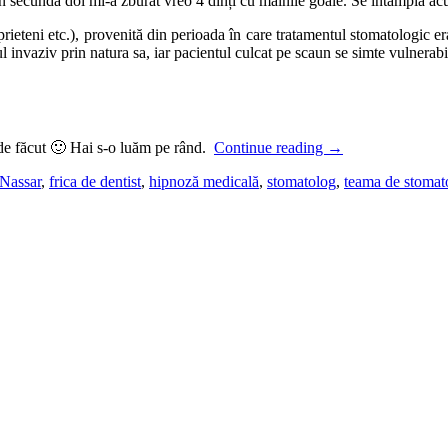
n secunda doi mi-a zburat vreo 4 dinți cu mâinile goale. Se întâmpla acu
, prieteni etc.), provenită din perioada în care tratamentul stomatologic e
l invaziv prin natura sa, iar pacientul culcat pe scaun se simte vulnerabil
eu de făcut 🙂 Hai s-o luăm pe rând.
Continue reading
→
 Nassar
,
frica de dentist
,
hipnoză medicală
,
stomatolog
,
teama de stomat