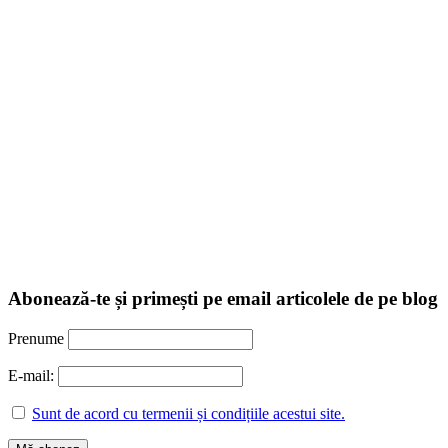
Abonează-te și primești pe email articolele de pe blog
Prenume
E-mail:
Sunt de acord cu termenii și condițiile acestui site.