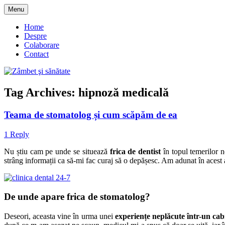
Skip
Menu
to
blog despre starea de bine :)
Zâmbet şi sănătate
content
Home
Despre
Colaborare
Contact
Tag Archives:
hipnoză medicală
Teama de stomatolog și cum scăpăm de ea
1 Reply
Nu știu cam pe unde se situează
frica de dentist
în topul temerilor n
strâng informații ca să-mi fac curaj să o depășesc. Am adunat în acest 
De unde apare frica de stomatolog?
Deseori, aceasta vine în urma unei
experiențe neplăcute într-un cab