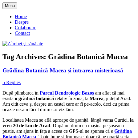
Skip
Menu
to
blog despre starea de bine :)
Zâmbet şi sănătate
content
Home
Despre
Colaborare
Contact
Tag Archives:
Grădina Botanică Macea
Grădina Botanică Macea și intrarea misterioasă
5 Replies
După plimbarea în
Parcul Dendrologic Bazoș
am aflat că mai
există
o grădină botanică
relativ în zonă, la
Macea
, județul Arad.
Am citit ceva și despre un castel care ar fi pe-acolo, deci cu prima
ocazie ne-am făcut drum s-o vizităm.
Localitatea Macea se află aproape de graniță, lângă vama Curtici,
la
vreo 20 de km de Arad
. După un drum cu mașina pe șoseaua
pustie, am ajuns în fața a aceea ce GPS-ul ne spunea că e
Grădina
Botanică Macea
. Toate bune și frumoase, doar că pe poartă scria