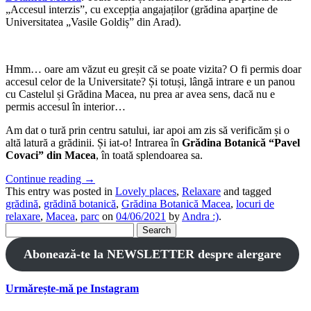
„Accesul interzis”, cu excepția angajaților (grădina aparține de
Universitatea „Vasile Goldiș” din Arad).
Hmm… oare am văzut eu greșit că se poate vizita? O fi permis doar
accesul celor de la Universitate? Și totuși, lângă intrare e un panou
cu Castelul și Grădina Macea, nu prea ar avea sens, dacă nu e
permis accesul în interior…
Am dat o tură prin centru satului, iar apoi am zis să verificăm și o
altă latură a grădinii. Și iat-o! Intrarea în
Grădina Botanică “Pavel
Covaci” din Macea
, în toată splendoarea sa.
Continue reading
→
This entry was posted in
Lovely places
,
Relaxare
and tagged
grădină
,
grădină botanică
,
Grădina Botanică Macea
,
locuri de
relaxare
,
Macea
,
parc
on
04/06/2021
by
Andra :)
.
Search
for:
Abonează-te la NEWSLETTER despre alergare
Urmărește-mă pe Instagram