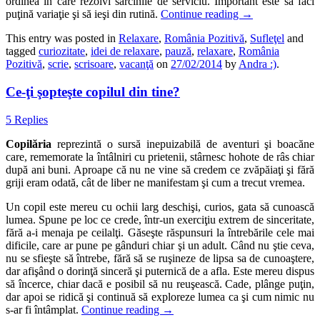
ordinea în care rezolvi sarcinile de serviciu. Important este să faci
puţină variaţie şi să ieşi din rutină.
Continue reading
→
This entry was posted in
Relaxare
,
România Pozitivă
,
Sufleţel
and
tagged
curiozitate
,
idei de relaxare
,
pauză
,
relaxare
,
România
Pozitivă
,
scrie
,
scrisoare
,
vacanţă
on
27/02/2014
by
Andra :)
.
Ce-ţi şopteşte copilul din tine?
5 Replies
Copilăria
reprezintă o sursă inepuizabilă de aventuri şi boacăne
care, rememorate la întâlniri cu prietenii, stârnesc hohote de râs chiar
după ani buni. Aproape că nu ne vine să credem ce zvăpăiaţi şi fără
griji eram odată, cât de liber ne manifestam şi cum a trecut vremea.
Un copil este mereu cu ochii larg deschişi, curios, gata să cunoască
lumea. Spune pe loc ce crede, într-un exerciţiu extrem de sinceritate,
fără a-i menaja pe ceilalţi. Găseşte răspunsuri la întrebările cele mai
dificile, care ar pune pe gânduri chiar şi un adult. Când nu ştie ceva,
nu se sfieşte să întrebe, fără să se ruşineze de lipsa sa de cunoaştere,
dar afişând o dorinţă sinceră şi puternică de a afla. Este mereu dispus
să încerce, chiar dacă e posibil să nu reuşească. Cade, plânge puţin,
dar apoi se ridică şi continuă să exploreze lumea ca şi cum nimic nu
s-ar fi întâmplat.
Continue reading
→