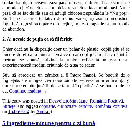
se dau bătuţi, ci perseverează până reuşesc, indiferent că e vorba de
a prinde o jucărie, de a sta în picioare sau de a face primii paşi. Nu le
pasă că se fac de râs sau că adulţii chicotesc spunându-le “Nu poţi”.
Sunt surzi la orice tentativă de demotivare şi îşi asumă inconştient
faptul că a greşi face parte din lecţie şi nu e o tragedie sau un motiv
de abandon.
2. Ai nevoie de puţin ca să fii fericit
Chiar dacă au la dispoziţie doar un pahar de plastic, copiii ştiu să se
bucure de el ca şi cum ar avea cea mai cool jucărie. Dacă sunt în
metrou, se amuză privind la umbra reflectată în geam sau
experimentează moduri originale de a sta pe scaun.
Ştiu să aprecieze un zâmbet şi îl întorc înapoi. Se bucură de o
îngheţată, de mingea cea nouă sau de vederea unui animăluţ. Îşi
doresc mereu alte jucării, dar asta nu-i împiedică să se bucure de ce
au.
Continue reading
→
This entry was posted in
Dezvoltare&învăţare
,
România Pozitivă
,
Sufleţel
and tagged
copilărie
,
curiozitate
,
fericire
,
România Pozitivă
on
16/06/2014
by
Andra :)
.
5 ingrediente-minune pentru o zi bună