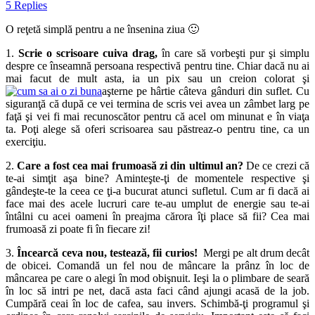
5 Replies
O reţetă simplă pentru a ne însenina ziua 🙂
1.
Scrie o scrisoare cuiva drag,
în care să vorbeşti pur şi simplu
despre ce înseamnă persoana respectivă pentru tine. Chiar dacă nu ai
mai facut de mult asta, ia un pix sau un creion colorat şi
aşterne pe hârtie câteva gânduri din suflet. Cu
siguranţă că după ce vei termina de scris vei avea un zâmbet larg pe
faţă şi vei fi mai recunoscător pentru că acel om minunat e în viaţa
ta. Poţi alege să oferi scrisoarea sau păstreaz-o pentru tine, ca un
exerciţiu.
2.
Care a fost cea mai frumoasă zi din ultimul an?
De ce crezi că
te-ai simţit aşa bine? Aminteşte-ţi de momentele respective şi
gândeşte-te la ceea ce ţi-a bucurat atunci sufletul. Cum ar fi dacă ai
face mai des acele lucruri care te-au umplut de energie sau te-ai
întâlni cu acei oameni în preajma cărora îţi place să fii? Cea mai
frumoasă zi poate fi în fiecare zi!
3.
Încearcă ceva nou, testează, fii curios!
Mergi pe alt drum decât
de obicei. Comandă un fel nou de mâncare la prânz în loc de
mâncarea pe care o alegi în mod obişnuit. Ieşi la o plimbare de seară
în loc să intri pe net, dacă asta faci când ajungi acasă de la job.
Cumpără ceai în loc de cafea, sau invers. Schimbă-ţi programul şi