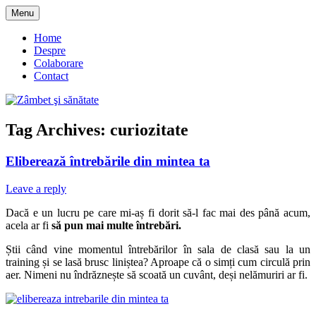
Skip
Menu
to
blog despre starea de bine :)
Zâmbet şi sănătate
content
Home
Despre
Colaborare
Contact
Tag Archives:
curiozitate
Eliberează întrebările din mintea ta
Leave a reply
Dacă e un lucru pe care mi-aș fi dorit să-l fac mai des până acum,
acela ar fi
să pun mai multe întrebări.
Știi când vine momentul întrebărilor în sala de clasă sau la un
training și se lasă brusc liniștea? Aproape că o simți cum circulă prin
aer. Nimeni nu îndrăznește să scoată un cuvânt, deși nelămuriri ar fi.