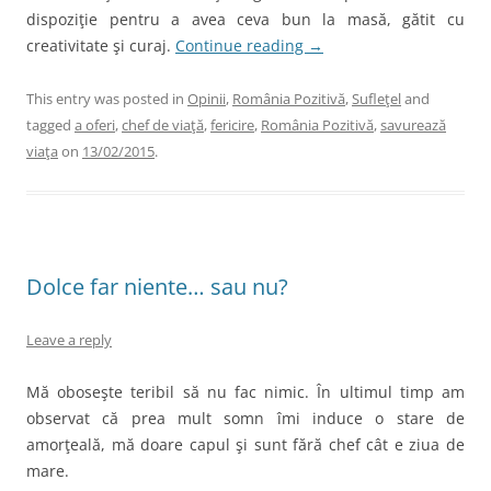
dispoziţie pentru a avea ceva bun la masă, gătit cu
creativitate şi curaj.
Continue reading
→
This entry was posted in
Opinii
,
România Pozitivă
,
Sufleţel
and
tagged
a oferi
,
chef de viaţă
,
fericire
,
România Pozitivă
,
savurează
viaţa
on
13/02/2015
.
Dolce far niente… sau nu?
Leave a reply
Mă oboseşte teribil să nu fac nimic. În ultimul timp am
observat că prea mult somn îmi induce o stare de
amorţeală, mă doare capul şi sunt fără chef cât e ziua de
mare.