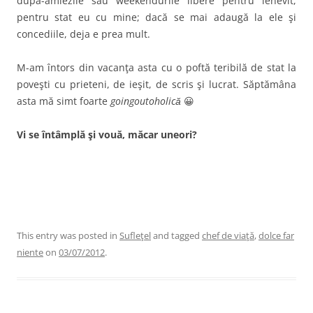
după-amiezile sau weekendurile libere pentru lenevit,
pentru stat eu cu mine; dacă se mai adaugă la ele şi
concediile, deja e prea mult.
M-am întors din vacanţa asta cu o poftă teribilă de stat la
poveşti cu prieteni, de ieşit, de scris şi lucrat. Săptămâna
asta mă simt foarte
goingoutoholică
😀
Vi se întâmplă şi vouă, măcar uneori?
This entry was posted in
Sufleţel
and tagged
chef de viaţă
,
dolce far
niente
on
03/07/2012
.