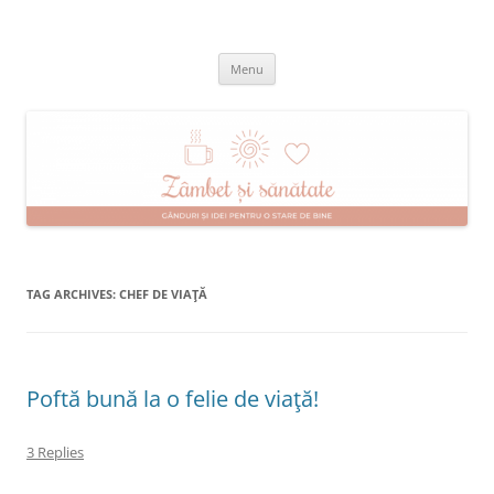
Skip
to
Zâmbet şi sănătate
content
blog despre starea de bine :)
Menu
TAG ARCHIVES:
CHEF DE VIAŢĂ
Poftă bună la o felie de viaţă!
3 Replies