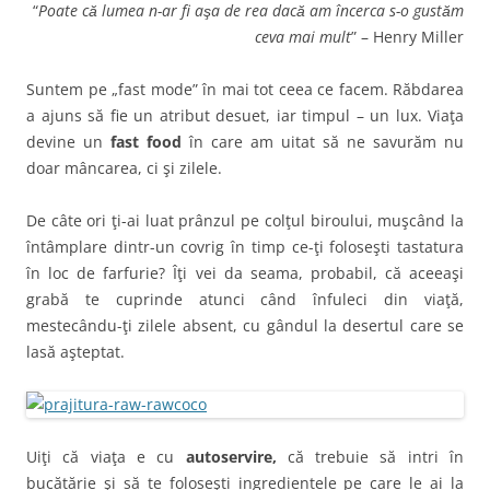
“
Poate că lumea n-ar fi aşa de rea dacă am încerca s-o gustăm
ceva mai mult
” – Henry Miller
Suntem pe „fast mode” în mai tot ceea ce facem. Răbdarea
a ajuns să fie un atribut desuet, iar timpul – un lux. Viaţa
devine un
fast food
în care am uitat să ne savurăm nu
doar mâncarea, ci şi zilele.
De câte ori ţi-ai luat prânzul pe colţul biroului, muşcând la
întâmplare dintr-un covrig în timp ce-ţi foloseşti tastatura
în loc de farfurie? Îţi vei da seama, probabil, că aceeaşi
grabă te cuprinde atunci când înfuleci din viaţă,
mestecându-ţi zilele absent, cu gândul la desertul care se
lasă aşteptat.
Uiţi că viaţa e cu
autoservire,
că trebuie să intri în
bucătărie şi să te foloseşti ingredientele pe care le ai la