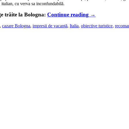
ul italian, cu verva sa inconfundabilă.
ţe trăite la Bologna:
Continue reading
→
,
cazare Bologna
,
impresii de vacanţă
,
Italia
,
obiective turistice
,
recoman