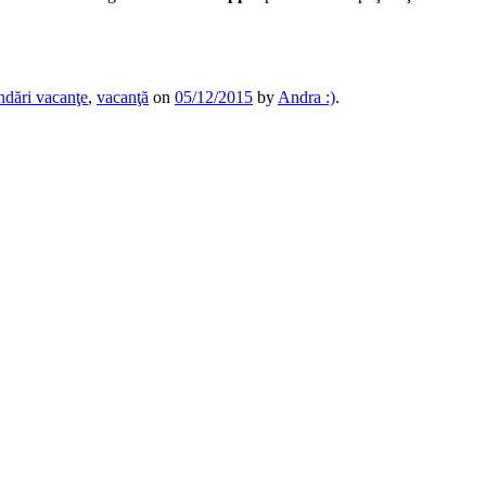
dări vacanţe
,
vacanţă
on
05/12/2015
by
Andra :)
.