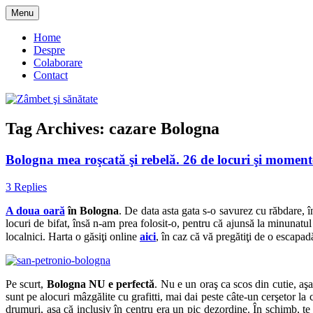
Skip
Menu
to
blog despre starea de bine :)
Zâmbet şi sănătate
content
Home
Despre
Colaborare
Contact
Tag Archives:
cazare Bologna
Bologna mea roşcată şi rebelă. 26 de locuri şi moment
3 Replies
A doua oară
în Bologna
. De data asta gata s-o savurez cu răbdare, î
locuri de bifat, însă n-am prea folosit-o, pentru că ajunsă la minuna
localnici. Harta o găsiţi online
aici
, în caz că vă pregătiţi de o escap
Pe scurt,
Bologna NU e perfectă
. Nu e un oraş ca scos din cutie, aşa 
sunt pe alocuri mâzgălite cu grafitti, mai dai peste câte-un cerşetor la co
drumuri, aşa că inclusiv în centru era un pic dezordine. În schimb, te