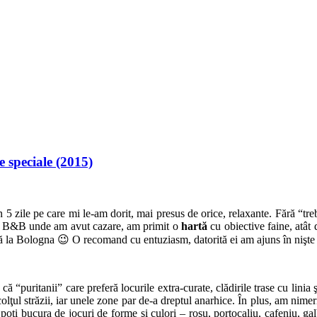
e speciale (2015)
n 5 zile pe care mi le-am dorit, mai presus de orice, relaxante. Fără “tre
tul B&B unde am avut cazare, am primit o
hartă
cu obiective faine, atât d
adă la Bologna 😉 O recomand cu entuziasm, datorită ei am ajuns în nişte
că “puritanii” care preferă locurile extra-curate, clădirile trase cu linia
lţul străzii, iar unele zone par de-a dreptul anarhice. În plus, am nimerit 
 poţi bucura de jocuri de forme şi culori – roşu, portocaliu, cafeniu, 