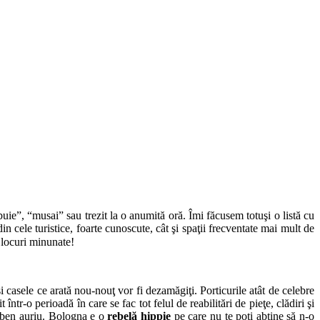
buie”, “musai” sau trezit la o anumită oră. Îmi făcusem totuşi o listă cu
in cele turistice, foarte cunoscute, cât şi spaţii frecventate mai mult de
 locuri minunate!
 şi casele ce arată nou-nouţ vor fi dezamăgiţi. Porticurile atât de celebre
într-o perioadă în care se fac tot felul de reabilitări de pieţe, clădiri şi
galben auriu. Bologna e o
rebelă hippie
pe care nu te poţi abţine să n-o