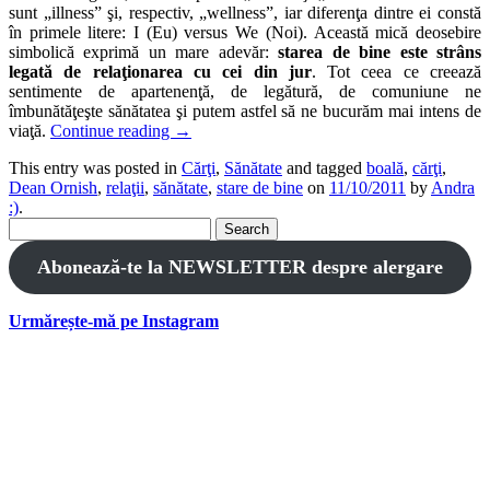
sunt „illness” şi, respectiv, „wellness”, iar diferenţa dintre ei constă
în primele litere: I (Eu) versus We (Noi). Această mică deosebire
simbolică exprimă un mare adevăr:
starea de bine este strâns
legată de relaţionarea cu cei din jur
. Tot ceea ce creează
sentimente de apartenenţă, de legătură, de comuniune ne
îmbunătăţeşte sănătatea şi putem astfel să ne bucurăm mai intens de
viaţă.
Continue reading
→
This entry was posted in
Cărţi
,
Sănătate
and tagged
boală
,
cărţi
,
Dean Ornish
,
relaţii
,
sănătate
,
stare de bine
on
11/10/2011
by
Andra
:)
.
Search
for:
Abonează-te la NEWSLETTER despre alergare
Urmărește-mă pe Instagram