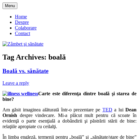
Skip
Menu
to
blog despre starea de bine :)
Zâmbet şi sănătate
content
Home
Despre
Colaborare
Contact
Tag Archives:
boală
Boală vs. sănătate
Leave a reply
Carte este diferenţa dintre boală şi starea de
bine?
Am găsit imaginea alăturată într-o prezentare pe
TED
a lui
Dean
Ornish
despre vindecare. Mi-a plăcut mult pentru că scoate în
evidenţă o parte esenţială a dobândirii şi păstrării stării de bine:
relaţiile apropiate cu ceilalţi.
În limba engleză, termenii pentru „boală” şi „sănătate/stare de bine”