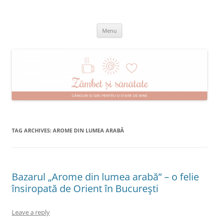
Skip
to
Zâmbet şi sănătate
content
blog despre starea de bine :)
Menu
TAG ARCHIVES:
AROME DIN LUMEA ARABĂ
Bazarul „Arome din lumea arabă” – o felie
însiropată de Orient în Bucureşti
Leave a reply