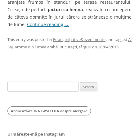
aranjate frumos în standuri pe terasa restaurantului.
Cireaşa de pe tort:
picturi cu henna
, realizate cu pricepere
de câteva domniţe în jurul cărora se strânsese o mulţime
de lume.
Continue reading
→
This entry was posted in
Food
,
Iniţiative&evenimente
and tagged
Al
Saj
,
Arome din lumea arabă
,
Bucureşti
,
târguri
on
28/04/2015
.
Search
for:
Abonează-te la NEWSLETTER despre alergare
Urmărește-mă pe Instagram