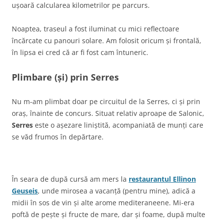
ușoară calcularea kilometrilor pe parcurs.
Noaptea, traseul a fost iluminat cu mici reflectoare
încărcate cu panouri solare. Am folosit oricum și frontală,
în lipsa ei cred că ar fi fost cam întuneric.
Plimbare (și) prin Serres
Nu m-am plimbat doar pe circuitul de la Serres, ci și prin
oraș, înainte de concurs. Situat relativ aproape de Salonic,
Serres
este o așezare liniștită, acompaniată de munți care
se văd frumos în depărtare.
În seara de după cursă am mers la
restaurantul Ellinon
Geuseis
, unde mirosea a vacanță (pentru mine), adică a
midii în sos de vin și alte arome mediteraneene. Mi-era
poftă de pește și fructe de mare, dar și foame, după multe