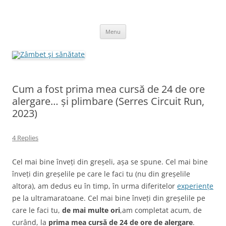
Skip
to
Zâmbet şi sănătate
content
blog despre starea de bine :)
Menu
Cum a fost prima mea cursă de 24 de ore
alergare… și plimbare (Serres Circuit Run,
2023)
4 Replies
Cel mai bine înveți din greșeli, așa se spune. Cel mai bine
înveți din greșelile pe care le faci tu (nu din greșelile
altora), am dedus eu în timp, în urma diferitelor
experiențe
pe la ultramaratoane. Cel mai bine înveți din greșelile pe
care le faci tu,
de mai multe ori
,am completat acum, de
curând, la
prima mea cursă de 24 de ore de alergare
.