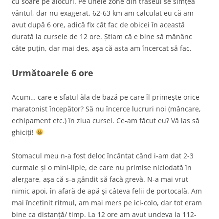
cu soare pe alocuri. Pe unele zone din traseul se simțea
vântul, dar nu exagerat. 62-63 km am calculat eu că am
avut după 6 ore, adică fix cât fac de obicei în această
durată la cursele de 12 ore. Știam că e bine să mănânc
câte puțin, dar mai des, așa că asta am încercat să fac.
Următoarele 6 ore
Acum… care e sfatul ăla de bază pe care îl primește orice
maratonist începător? Să nu încerce lucruri noi (mâncare,
echipament etc.) în ziua cursei. Ce-am făcut eu? Vă las să
ghiciți!
Stomacul meu n-a fost deloc încântat când i-am dat 2-3
curmale și o mini-lipie, de care nu primise niciodată în
alergare, așa că s-a gândit să facă grevă. N-a mai vrut
nimic apoi, în afară de apă și câteva felii de portocală. Am
mai încetinit ritmul, am mai mers pe ici-colo, dar tot eram
bine ca distanță/ timp. La 12 ore am avut undeva la 112-