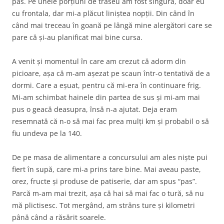
pas. Pe unele porțiuni de traseu am fost singură, doar eu
cu frontala, dar mi-a plăcut liniștea nopții. Din când în
când mai treceau în goană pe lângă mine alergători care se
pare că și-au planificat mai bine cursa.
A venit și momentul în care am crezut că adorm din
picioare, așa că m-am așezat pe scaun într-o tentativă de a
dormi. Care a eșuat, pentru că mi-era în continuare frig.
Mi-am schimbat hainele din partea de sus și mi-am mai
pus o geacă deasupra, însă n-a ajutat. Deja eram
resemnată că n-o să mai fac prea mulți km și probabil o să
fiu undeva pe la 140.
De pe masa de alimentare a concursului am ales niște pui
fiert în supă, care mi-a prins tare bine. Mai aveau paste,
orez, fructe și produse de patiserie, dar am spus “pas”.
Parcă m-am mai trezit, așa că hai să mai fac o tură, să nu
mă plictisesc. Tot mergând, am strâns ture și kilometri
până când a răsărit soarele.