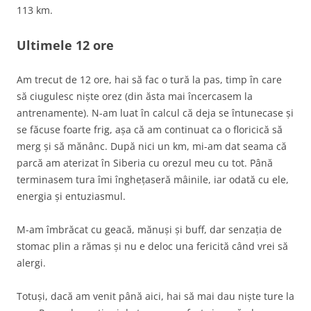
113 km.
Ultimele 12 ore
Am trecut de 12 ore, hai să fac o tură la pas, timp în care
să ciugulesc niște orez (din ăsta mai încercasem la
antrenamente). N-am luat în calcul că deja se întunecase și
se făcuse foarte frig, așa că am continuat ca o floricică să
merg și să mănânc. După nici un km, mi-am dat seama că
parcă am aterizat în Siberia cu orezul meu cu tot. Până
terminasem tura îmi înghețaseră mâinile, iar odată cu ele,
energia și entuziasmul.
M-am îmbrăcat cu geacă, mănuși și buff, dar senzația de
stomac plin a rămas și nu e deloc una fericită când vrei să
alergi.
Totuși, dacă am venit până aici, hai să mai dau niște ture la