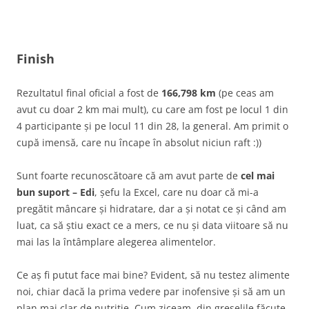
Finish
Rezultatul final oficial a fost de
166,798 km
(pe ceas am
avut cu doar 2 km mai mult), cu care am fost pe locul 1 din
4 participante și pe locul 11 din 28, la general. Am primit o
cupă imensă, care nu încape în absolut niciun raft :))
Sunt foarte recunoscătoare că am avut parte de
cel mai
bun suport – Edi
, șefu la Excel, care nu doar că mi-a
pregătit mâncare și hidratare, dar a și notat ce și când am
luat, ca să știu exact ce a mers, ce nu și data viitoare să nu
mai las la întâmplare alegerea alimentelor.
Ce aș fi putut face mai bine? Evident, să nu testez alimente
noi, chiar dacă la prima vedere par inofensive și să am un
plan mai clar de nutriție. Cum ziceam, din greșelile făcute