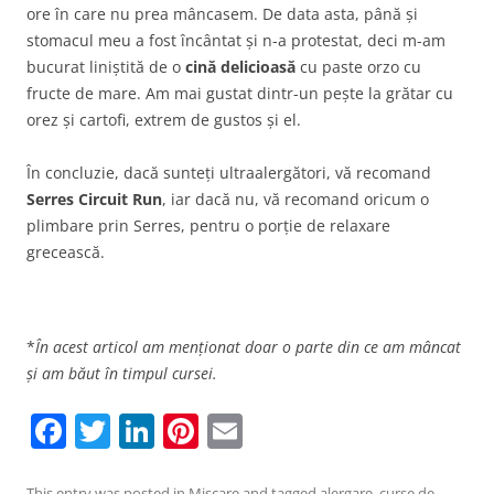
ore în care nu prea mâncasem. De data asta, până și
stomacul meu a fost încântat și n-a protestat, deci m-am
bucurat liniștită de o
cină delicioasă
cu paste orzo cu
fructe de mare. Am mai gustat dintr-un pește la grătar cu
orez și cartofi, extrem de gustos și el.
În concluzie, dacă sunteți ultraalergători, vă recomand
Serres Circuit Run
, iar dacă nu, vă recomand oricum o
plimbare prin Serres, pentru o porție de relaxare
grecească.
*
În acest articol am menționat doar o parte din ce am mâncat
și am băut
în timpul cursei.
F
T
Li
Pi
E
a
w
n
nt
m
This entry was posted in
Mişcare
and tagged
alergare
,
curse de