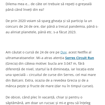
Dilema mea e… de câte ori trebuie să repeți o greșeală
până când înveți din ea?
De prin 2020 voiam să sparg gheața și să particip la un
concurs de 24 de ore, dar până a trecut pandemia, până s-
au aliniat planetele, până etc. s-a făcut 2023.
Am căutat o cursă de 24 de ore pe
Duv
, acest Netflix al
ultramaratoanelor. Mi-a atras atenția
Serres Circuit Run
(Grecia) din câteva motive: bucla are 3.047 m, fără
diferență de nivel, startul la 8 dimineața, iar locația este
una specială – circuitul de curse din Serres, cel mai mare
din Balcani. Extra, ocazia de a revedea Grecia și de a
mânca pește și fructe de mare (dar nu în timpul cursei).
De obicei, când plec în vacanță, chiar și pentru o
săptămână, am doar un rucsac și mi-e greu să înțeleg