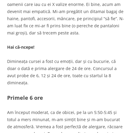
oamenii care iau cu ei X valize enorme. Ei bine, acum am
devenit mai empatică. Mi-am pregătit un ditamai bagaj de
haine, pantofi, accesorii, mâncare, pe principiul “să fie”. N-
am luat fix ce mi-ar fi prins bine (o pereche de pantaloni
mai groși), dar să trecem peste asta.
Hai că-ncepe!
Dimineața cursei a fost cu emoții, dar și cu bucurie, că
doar o dată e prima alergare de 24 de ore. Concursul a
avut probe de 6, 12 și 24 de ore, toate cu startul la 8
dimineața.
Primele 6 ore
Am început moderat, ca de obicei, pe la un 5:50-5:45 și
totul a mers minunat, m-am simțit bine și m-am bucurat
de atmosferă. Vremea a fost perfectă de alergare, răcoare