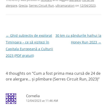
c
itt
k
er
ai
alergare
,
Grecia
,
Serres Circuit Run
,
ultramaraton
on
12/04/2023
.
e
er
e
e
l
b
dI
st
o
n
o
Post
←
Ghid subiectiv de explorat
30 km cu gândurile haihui la
k
navigation
Timișoara – ce să vizitezi în
Honey Run 2023
→
Capitala Europeană a Culturii
2023 (PDF gratuit)
4 thoughts on “
Cum a fost prima mea cursă de 24 de
ore alergare… și plimbare (Serres Circuit Run, 2023)
”
Cornelia
12/04/2023 at 11:46 AM