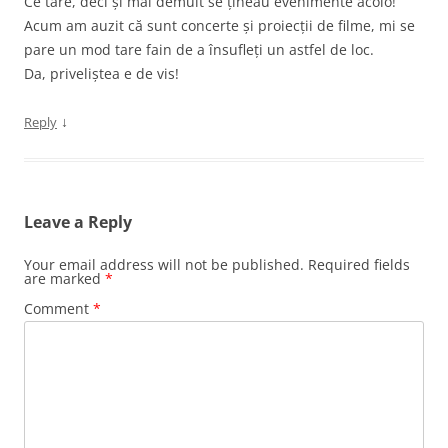
Ce tare, deci și mai demult se țineau evenimente acolo!
Acum am auzit că sunt concerte și proiecții de filme, mi se
pare un mod tare fain de a însufleți un astfel de loc.
Da, priveliștea e de vis!
↓
Reply
Leave a Reply
Your email address will not be published.
Required fields
are marked
*
Comment
*