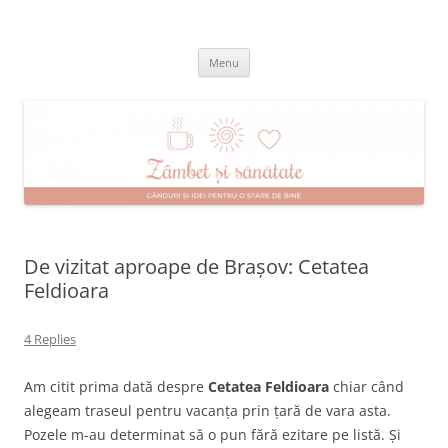
Skip
to
Zâmbet şi sănătate
content
blog despre starea de bine :)
Menu
De vizitat aproape de Brașov: Cetatea
Feldioara
4 Replies
Am citit prima dată despre
Cetatea Feldioara
chiar când
alegeam traseul pentru vacanța prin țară de vara asta.
Pozele m-au determinat să o pun fără ezitare pe listă. Și