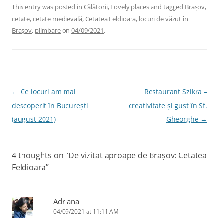
c
itt
k
er
ai
This entry was posted in
Călătorii
,
Lovely places
and tagged
Brașov
,
cetate
,
cetate medievală
,
Cetatea Feldioara
,
locuri de văzut în
e
er
e
e
l
Braşov
,
plimbare
on
04/09/2021
.
b
dI
st
o
n
o
k
Post
←
Ce locuri am mai
Restaurant Szikra –
navigation
descoperit în București
creativitate și gust în Sf.
(august 2021)
Gheorghe
→
4 thoughts on “
De vizitat aproape de Brașov: Cetatea
Feldioara
”
Adriana
04/09/2021 at 11:11 AM