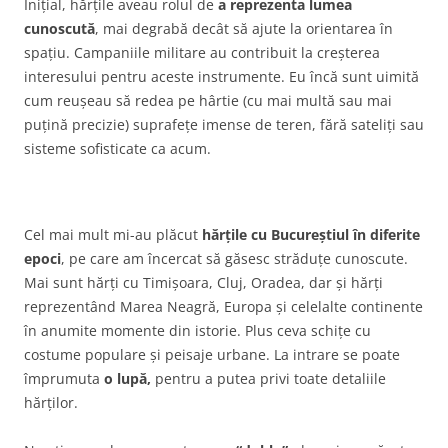
Inițial, hărțile aveau rolul de
a reprezenta lumea
cunoscută
, mai degrabă decât să ajute la orientarea în
spațiu. Campaniile militare au contribuit la creșterea
interesului pentru aceste instrumente. Eu încă sunt uimită
cum reușeau să redea pe hârtie (cu mai multă sau mai
puțină precizie) suprafețe imense de teren, fără sateliți sau
sisteme sofisticate ca acum.
Cel mai mult mi-au plăcut
hărțile cu Bucureștiul în diferite
epoci
, pe care am încercat să găsesc străduțe cunoscute.
Mai sunt hărți cu Timișoara, Cluj, Oradea, dar și hărți
reprezentând Marea Neagră, Europa și celelalte continente
în anumite momente din istorie. Plus ceva schițe cu
costume populare și peisaje urbane. La intrare se poate
împrumuta
o lupă,
pentru a putea privi toate detaliile
hărților.