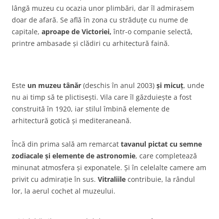
lângă muzeu cu ocazia unor plimbări, dar îl admirasem
doar de afară. Se află în zona cu străduțe cu nume de
capitale,
aproape de Victoriei,
într-o companie selectă,
printre ambasade și clădiri cu arhitectură faină.
Este
un muzeu tânăr
(deschis în anul 2003)
și micuț
, unde
nu ai timp să te plictisești. Vila care îl găzduiește a fost
construită în 1920, iar stilul îmbină elemente de
arhitectură gotică și mediteraneană.
Încă din prima sală am remarcat
tavanul pictat cu semne
zodiacale și elemente de astronomie
, care completează
minunat atmosfera și exponatele. Și în celelalte camere am
privit cu admirație în sus.
Vitraliile
contribuie, la rândul
lor, la aerul cochet al muzeului.