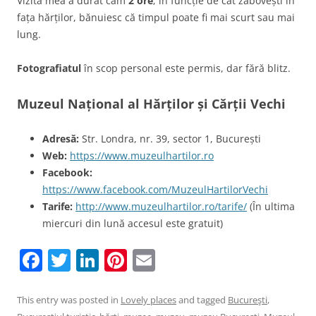
Vizita mea a durat cam
2 ore
; în funcție de cât zăbovești în
fața hărților, bănuiesc că timpul poate fi mai scurt sau mai
lung.
Fotografiatul
în scop personal este permis, dar fără blitz.
Muzeul Național al Hărților și Cărții Vechi
Adresă:
Str. Londra, nr. 39, sector 1, București
Web:
https://www.muzeulhartilor.ro
Facebook:
https://www.facebook.com/MuzeulHartilorVechi
Tarife:
http://www.muzeulhartilor.ro/tarife/
(În ultima
miercuri din lună accesul este gratuit)
F
T
Li
Pi
E
a
w
n
nt
m
c
itt
k
er
ai
This entry was posted in
Lovely places
and tagged
Bucureşti
,