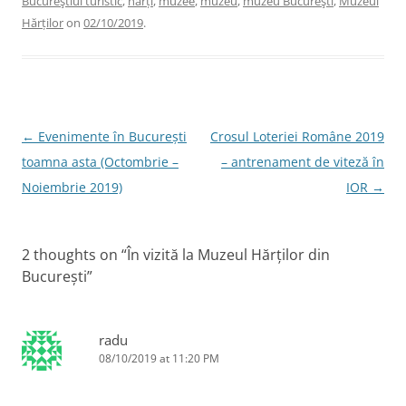
Bucureştiul turistic
,
hărți
,
muzee
,
muzeu
,
muzeu Bucureşti
,
Muzeul
e
er
e
e
l
Hărților
on
02/10/2019
.
b
dI
st
o
n
o
k
Post
←
Evenimente în București
Crosul Loteriei Române 2019
navigation
toamna asta (Octombrie –
– antrenament de viteză în
Noiembrie 2019)
IOR
→
2 thoughts on “
În vizită la Muzeul Hărților din
București
”
radu
08/10/2019 at 11:20 PM