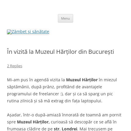
Skip
to
Zâmbet şi sănătate
content
blog despre starea de bine :)
Menu
În vizită la Muzeul Hărților din București
2 Replies
Mi-am pus în agendă vizita la
Muzeul Hărților
în miezul
săptămânii, după prânz, profitând de avantajele
programului de freelancer :), dar și ca să sparg un pic
rutina zilnică și să mă extrag din fața laptopului.
Așadar, într-o după-amiază înnorată de toamnă am pornit
spre
Muzeul Hărților,
curioasă să descopăr ce se află în
frumoasa clădire de pe
str. Londrei
. Mai trecusem pe