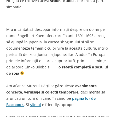
Nu știu ce rol avea acest
scaun
“dublu”
, dar mi s-a părut
simpatic.
M-a încântat să descopăr informații despre un domn pe
nume Engelbert Kaempfer, care în anii 1691-1693 a reușit
să ajungă în Japonia, la curtea shogunului și să se
documenteze temeinic cu privire la această cultură, într-o
perioadă de izolaționism a japonezilor. A adus în Europa
primele informații despre acupunctură, primele semințe
de arbore Ginko Biloba șiiii….
o rețetă completă a sosului
de soia
Am aflat că Muzeul Hărților găzduiește
evenimente,
concerte, vernisaje și colecții temporare
, deci merită să
aruncați un ochi din când în când pe
pagina lor de
Facebook
. Și
site-ul
e friendly, apropo.