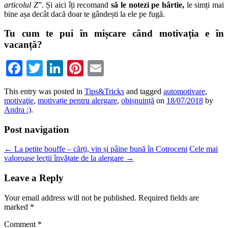
articolul Z
”. Și aici îți recomand
să le notezi pe hârtie,
le simți mai
bine așa decât dacă doar te gândești la ele pe fugă.
Tu cum te pui în mișcare când motivația e în
vacanță?
Facebook
Twitter
LinkedIn
Pinterest
Email
This entry was posted in
Tips&Tricks
and tagged
automotivare
,
motivaţie
,
motivație pentru alergare
,
obișnuință
on
18/07/2018
by
Andra :)
.
Post navigation
←
La petite bouffe – cărți, vin și pâine bună în Cotroceni
Cele mai
valoroase lecții învățate de la alergare
→
Leave a Reply
Your email address will not be published.
Required fields are
marked
*
Comment
*