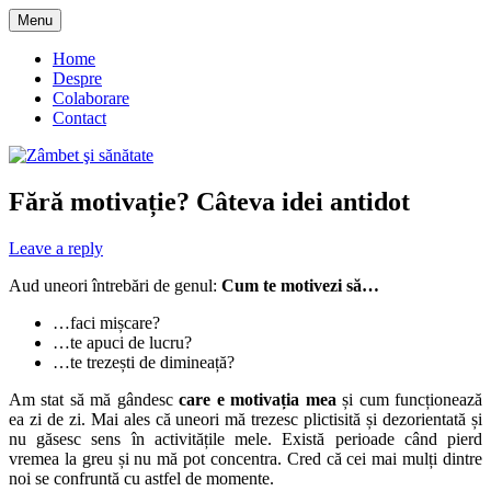
Skip
Menu
to
blog despre starea de bine :)
Zâmbet şi sănătate
content
Home
Despre
Colaborare
Contact
Fără motivație? Câteva idei antidot
Leave a reply
Aud uneori întrebări de genul:
Cum te motivezi să…
…faci mișcare?
…te apuci de lucru?
…te trezești de dimineață?
Am stat să mă gândesc
care e motivația mea
și cum funcționează
ea zi de zi. Mai ales că uneori mă trezesc plictisită și dezorientată și
nu găsesc sens în activitățile mele. Există perioade când pierd
vremea la greu și nu mă pot concentra. Cred că cei mai mulți dintre
noi se confruntă cu astfel de momente.