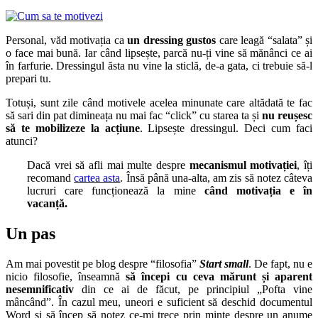
Personal, văd motivația ca
un dressing gustos
care leagă “salata” și
o face mai bună. Iar când lipsește, parcă nu-ți vine să mănânci ce ai
în farfurie. Dressingul ăsta nu vine la sticlă, de-a gata, ci trebuie să-l
prepari tu.
Totuși, sunt zile când motivele acelea minunate care altădată te fac
să sari din pat dimineața nu mai fac “click” cu starea ta și
nu reușesc
să te mobilizeze la acțiune
. Lipsește dressingul. Deci cum faci
atunci?
Dacă vrei să afli mai multe despre
mecanismul motivației
, îți
recomand
cartea asta
. Însă până una-alta, am zis să notez câteva
lucruri care funcționează la mine
când motivația e în
vacanță.
Un pas
Am mai povestit pe blog despre “filosofia”
Start small
. De fapt, nu e
nicio filosofie, înseamnă
să începi cu ceva mărunt și aparent
nesemnificativ
din ce ai de făcut, pe principiul „Pofta vine
mâncând”. În cazul meu, uneori e suficient să deschid documentul
Word și să încep să notez ce-mi trece prin minte despre un anume