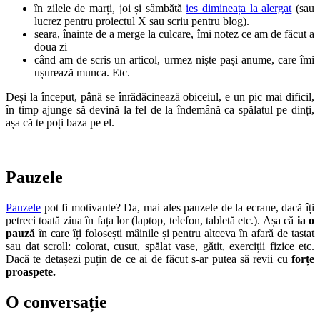
în zilele de marți, joi și sâmbătă
ies dimineața la alergat
(sau
lucrez pentru proiectul X sau scriu pentru blog).
seara, înainte de a merge la culcare, îmi notez ce am de făcut a
doua zi
când am de scris un articol, urmez niște pași anume, care îmi
ușurează munca. Etc.
Deși la început, până se înrădăcinează obiceiul, e un pic mai dificil,
în timp ajunge să devină la fel de la îndemână ca spălatul pe dinți,
așa că te poți baza pe el.
Pauzele
Pauzele
pot fi motivante? Da, mai ales pauzele de la ecrane, dacă îți
petreci toată ziua în fața lor (laptop, telefon, tabletă etc.). Așa că
ia o
pauză
în care îți folosești mâinile și pentru altceva în afară de tastat
sau dat scroll: colorat, cusut, spălat vase, gătit, exerciții fizice etc.
Dacă te detașezi puțin de ce ai de făcut s-ar putea să revii cu
forțe
proaspete.
O conversație