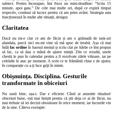
subiect. Pentru încurajare, îmi fixez un mini-deadline: “Scriu 15
minute, apoi gata.” De cele mai multe ori, după ce expiră timpul
respectiv, continui să lucrez pentru că am prins avânt. Strategia asta
funcționează în multe alte situații, desigur.
Claritatea
Dacă nu mi-e clar ce am de făcut și am o grămadă de task-uri
alandala, parcă nici nu-mi vine să mă apuc de treabă. Așa că mai
întâi
fac ordine
în haosul mental și scriu clar pe hârtie ce îmi propun
să fac, ca să dau o mână de ajutor minții. Din ce rezultă, unele
chestii le pun în calendar pentru a fi rezolvate zilele viitoare, iar pe
celelalte le atac pe moment. A scrie ce te frământă chiar e de ajutor,
în comparație cu a-ți face griji în minte.
Obișnuința. Disciplina. Gesturile
transformate în obiceiuri
Nu sună bine, așa-i. Dar e eficient. Când ai anumite ritualuri/
obiceiuri bune, ești mai liniștit pentru că știi deja ce ai de făcut, nu
mai trebuie să iei decizii obositoare în orice moment, iar lucrurile vin
de la sine. Câteva exemple: