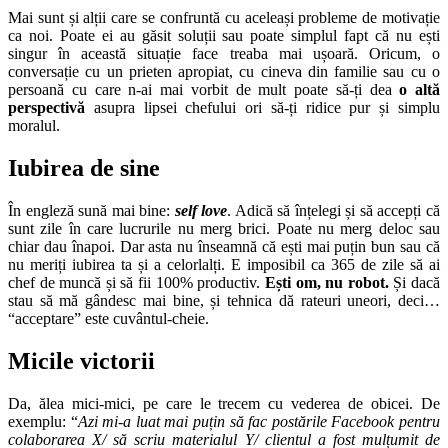
Mai sunt și alții care se confruntă cu aceleași probleme de motivație
ca noi. Poate ei au găsit soluții sau poate simplul fapt că nu ești
singur în această situație face treaba mai ușoară. Oricum, o
conversație cu un prieten apropiat, cu cineva din familie sau cu o
persoană cu care n-ai mai vorbit de mult poate să-ți dea
o altă
perspectivă
asupra lipsei chefului ori să-ți ridice pur și simplu
moralul.
Iubirea de sine
În engleză sună mai bine:
self love
. Adică să înțelegi și să accepți că
sunt zile în care lucrurile nu merg brici. Poate nu merg deloc sau
chiar dau înapoi. Dar asta nu înseamnă că ești mai puțin bun sau că
nu meriți iubirea ta și a celorlalți. E imposibil ca 365 de zile să ai
chef de muncă și să fii 100% productiv.
Ești om, nu robot.
Și dacă
stau să mă gândesc mai bine, și tehnica dă rateuri uneori, deci…
“acceptare” este cuvântul-cheie.
Micile victorii
Da, ălea mici-mici, pe care le trecem cu vederea de obicei. De
exemplu: “
Azi mi-a luat mai puțin să fac postările Facebook pentru
colaborarea X/ să scriu materialul Y/ clientul a fost mulțumit de