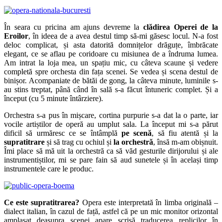
În seara cu pricina am ajuns devreme la
clădirea Operei de la
Eroilor
, în ideea de a avea destul timp să-mi găsesc locul. N-a fost
deloc complicat, și asta datorită domnițelor drăguțe, îmbrăcate
elegant, ce se aflau pe coridoare cu misiunea de a îndruma lumea.
Am intrat la loja mea, un spațiu mic, cu câteva scaune și vedere
completă spre orchesta din fața scenei. Se vedea și scena destul de
binișor. Acompaniate de bătăi de gong, la câteva minute, luminile s-
au stins treptat, până când în sală s-a făcut întuneric complet. Și a
început (cu 5 minute întârziere).
Orchestra s-a pus în mișcare, cortina purpurie s-a dat la o parte, iar
vocile artiștilor de operă au umplut sala. La început mi s-a părut
dificil să urmăresc ce se întâmplă
pe scenă
, să fiu atentă și la
supratitrare
și să trag cu ochiul și
la orchestră
, însă m-am obișnuit.
Îmi place să mă uit la orchestră ca să văd gesturile dirijorului și ale
instrumentiștilor, mi se pare fain să aud sunetele și în același timp
instrumentele care le produc.
Ce este supratitrarea?
Opera este interpretată în limba originală –
dialect italian, în cazul de față, astfel că pe un mic monitor orizontal
amplasat deasupra scenei apare scrisă traducerea replicilor în