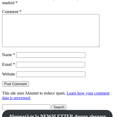
marked
*
Comment
*
Name
*
Email
*
Website
This site uses Akismet to reduce spam.
Learn how your comment
data is processed.
Search
for:
Abonează-te la NEWSLETTER despre alergare