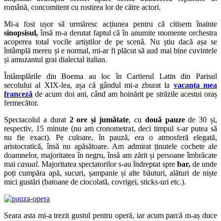
română, concomitent cu rostirea lor de către actori.
Mi-a fost ușor să urmăresc acțiunea pentru că citisem înainte
sinopsisul,
însă m-a derutat faptul că în anumite momente orchestra
acoperea total vocile artiștilor de pe scenă. Nu știu dacă așa se
întâmplă mereu și e normal, mi-ar fi plăcut să aud mai bine cuvintele
și amuzantul grai dialectal italian.
Întâmplările din Boema au loc în Cartierul Latin din Parisul
secolului al XIX-lea, așa că gândul mi-a zburat la
vacanța mea
franceză
de acum doi ani, când am hoinărit pe străzile acestui oraș
fermecător.
Spectacolul a durat
2 ore și jumătate
, cu
două pauze
de 30 și,
respectiv, 15 minute (nu am cronometrat, deci timpul s-ar putea să
nu fie exact). Pe culoare, în pauză, era o atmosferă elegată,
aristocratică, însă nu apăsătoare. Am admirat ținutele cochete ale
doamnelor, majoritatea în negru, însă am zărit și persoane îmbrăcate
mai
casual
. Majoritatea spectatorilor s-au îndreptat spre
bar,
de unde
poți cumpăra apă, sucuri, șampanie și alte băuturi, alături de niște
mici gustări (batoane de ciocolată, covrigei, sticks-uri etc.).
Seara asta mi-a trezit gustul pentru operă, iar acum parcă m-aș duce