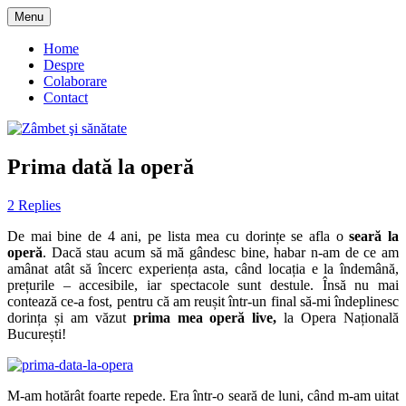
Skip
Menu
to
blog despre starea de bine :)
Zâmbet şi sănătate
content
Home
Despre
Colaborare
Contact
Prima dată la operă
2 Replies
De mai bine de 4 ani, pe lista mea cu dorințe se afla o
seară la
operă
. Dacă stau acum să mă gândesc bine, habar n-am de ce am
amânat atât să încerc experiența asta, când locația e la îndemână,
prețurile – accesibile, iar spectacole sunt destule. Însă nu mai
contează ce-a fost, pentru că am reușit într-un final să-mi îndeplinesc
dorința și am văzut
prima mea operă live,
la Opera Națională
București!
M-am hotărât foarte repede. Era într-o seară de luni, când m-am uitat