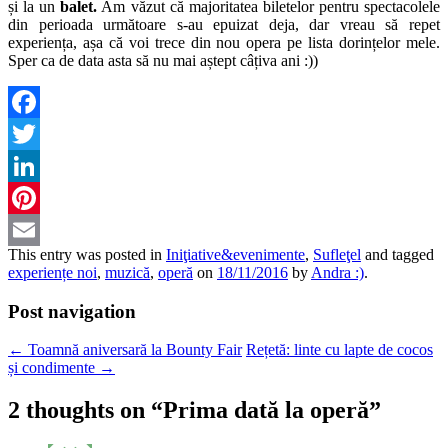
și la un
balet.
Am văzut că majoritatea biletelor pentru spectacolele
din perioada următoare s-au epuizat deja, dar vreau să repet
experiența, așa că voi trece din nou opera pe lista dorințelor mele.
Sper ca de data asta să nu mai aștept câțiva ani :))
Facebook
Twitter
LinkedIn
Pinterest
This entry was posted in
Iniţiative&evenimente
,
Sufleţel
and tagged
Email
experiențe noi
,
muzică
,
operă
on
18/11/2016
by
Andra :)
.
Post navigation
←
Toamnă aniversară la Bounty Fair
Rețetă: linte cu lapte de cocos
și condimente
→
2 thoughts on “
Prima dată la operă
”