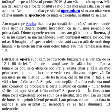
întâmplător pe wishlist-ul pentru 2016 și am văzut acolo
opera.
Mi-
am dat seama că e foarte posibil să n-o bifez nici anul ăsta, așa că am
acționat. Am intrat imediat pe site-ul
operanb.ro
și m-am uitat vreo
câteva minute la
spectacole
ca mâța-n calendar, neștiind ce să aleg.
Am rugat-o pe
Andra
, tiza mea pasionată de operă, să-mi recomande
ceva ușor de digerat pentru începători, ca să nu mor pe-acolo de
prima dată. Dintre operele recomandate, am găsit bilet la
Boema,
și
ca să nu cumva să mă răzgândesc, l-am cumpărat
online
, pe loc. Nu
mi-aș fi imaginat că spectacolele devin
sold out
cu atât de mult timp
înainte – la unele nu mai erau deloc bilete sau mai rămăseseră doar
1-2.
Biletele la operă
sunt cam pentru toate buzunarele și variază de la
12 la 80 de lei, în funcție de amplasarea în sală a locului. Partea
faină e că poți să-ți alegi ce loc vrei și există chiar și câte un mic
print screen cu modul în care se vede scena din zona respectivă. Eu
am mers pe un bilet de 35 de lei la lojă, cât să fiu mai în față și să
văd o bucată din scenă. Surpriza cam neplăcută a fost existența unui
mic comision de procesare la plata biletului cu cardul – nu ar trebui
să fie mai ușor și mai ieftin online? Se pare că nu. În fine, acum
după toată experiența pot să spun că a meritat, deci nu-i așa un capăt
de lume. Am primit biletul pe mail, l-am printat, mi-am notat data în
agendă și am așteptat cu nerăbdare să se facă duminică, 13
noiembrie.