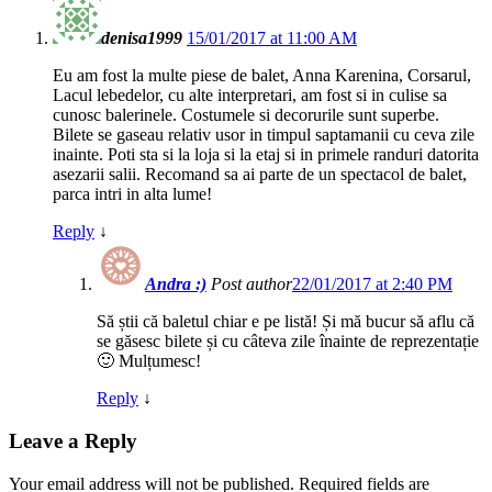
denisa1999
15/01/2017 at 11:00 AM
Eu am fost la multe piese de balet, Anna Karenina, Corsarul,
Lacul lebedelor, cu alte interpretari, am fost si in culise sa
cunosc balerinele. Costumele si decorurile sunt superbe.
Bilete se gaseau relativ usor in timpul saptamanii cu ceva zile
inainte. Poti sta si la loja si la etaj si in primele randuri datorita
asezarii salii. Recomand sa ai parte de un spectacol de balet,
parca intri in alta lume!
Reply
↓
Andra :)
Post author
22/01/2017 at 2:40 PM
Să știi că baletul chiar e pe listă! Și mă bucur să aflu că
se găsesc bilete și cu câteva zile înainte de reprezentație
🙂 Mulțumesc!
Reply
↓
Leave a Reply
Your email address will not be published.
Required fields are